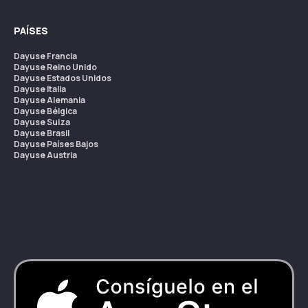
PAÍSES
Dayuse
Francia
Dayuse
Reino Unido
Dayuse
Estados Unidos
Dayuse
Italia
Dayuse
Alemania
Dayuse
Bélgica
Dayuse
Suiza
Dayuse
Brasil
Dayuse
Países Bajos
Dayuse
Austria
Dayuse
Australia
Dayuse
Irlanda
Dayuse
Hong Kong
Dayuse
Canadá
Dayuse
Singapur
Dayuse
Suecia
Dayuse
Tailandia
Dayuse
Portugal
Dayuse
Corea
Dayuse
Nueva Zelanda
Dayuse
Turquía