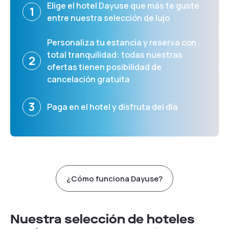
Elige el hotel Dayuse que más te guste
1
entre nuestra selección de lujo
Personaliza tu estancia y reserva con
total tranquilidad: todas nuestras
2
ofertas tienen posibilidad de
cancelación gratuita
3
Paga en el hotel y disfruta del día
¿Cómo funciona Dayuse?
Nuestra selección de hoteles