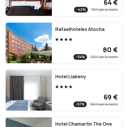
64 €
-
42
%
110 €
por la noche
Rafaelhoteles Atocha
80 €
-
34
%
120 €
por la noche
Hotel Liabeny
69 €
-
57
%
160 €
por la noche
Hotel Chamartin The One