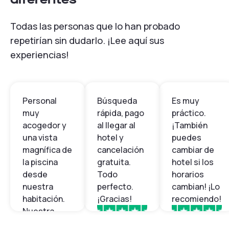
Todas las personas que lo han probado
repetirían sin dudarlo. ¡Lee aquí sus
experiencias!
Personal
Búsqueda
Es muy
muy
rápida, pago
práctico.
acogedor y
al llegar al
¡También
una vista
hotel y
puedes
magnífica de
cancelación
cambiar de
la piscina
gratuita.
hotel si los
desde
Todo
horarios
nuestra
perfecto.
cambian! ¡Lo
habitación.
¡Gracias!
recomiendo!
Nuestra
reserva
Juan
Paula