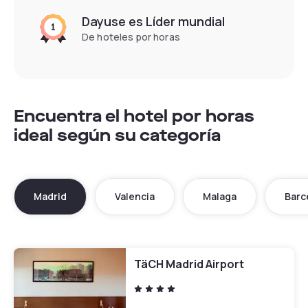
Dayuse es Líder mundial
De hoteles por horas
Encuentra el hotel por horas
ideal según su categoría
Madrid
Valencia
Malaga
Barc
TäCH Madrid Airport