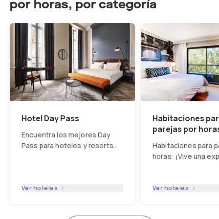
por horas, por categoría
Hotel Day Pass
Habitaciones pa
parejas por hora
Encuentra los mejores Day
Pass para hoteles y resorts
Habitaciones para p
en España cerca de ti. Disfruta
horas: ¡Vive una ex
del acceso a piscinas y ...
...
emocionante! Desc
opción cada vez más
Ver hoteles
Ver hoteles