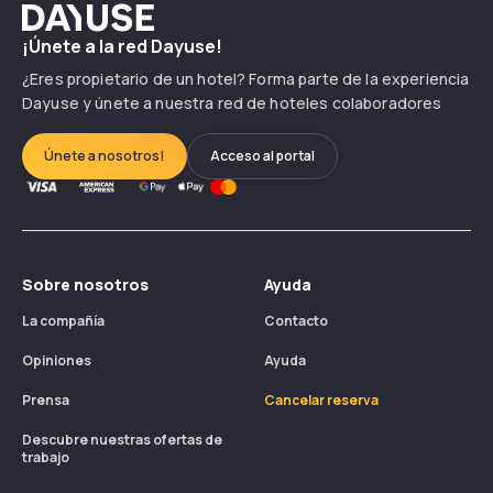
Dayuse?
Dayuse
¡Únete a la red Dayuse!
¿Cómo convertirse en un hotel asociado de
¿Eres propietario de un hotel? Forma parte de la experiencia
Dayuse?
Dayuse y únete a nuestra red de hoteles colaboradores
Únete a nosotros!
Acceso al portal
Sobre nosotros
Ayuda
La compañía
Contacto
Opiniones
Ayuda
Prensa
Cancelar reserva
Descubre nuestras ofertas de
trabajo