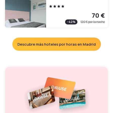
70 €
-
42
%
120 €
por la noche
Descubre más hoteles por horas en Madrid