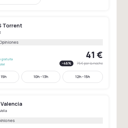
S Torrent
t
 Opiniones
41 €
 gratuita
-
46
%
75 €
por la noche
otel
 15h
10h - 13h
12h - 15h
 Valencia
Vella
piniones