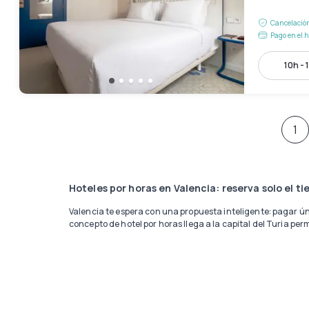
Cancelación
Pago en el h
10h - 
1
Hoteles por horas en Valencia: reserva solo el t
Valencia te espera con una propuesta inteligente: pagar ún
concepto de hotel por horas llega a la capital del Turia pe
descuentos de hasta el 75% sobre el precio nocturno. Perfe
o escapadas románticas junto al Mediterráneo.
Más de 4,6/5 estrellas en reseñas verificadas de usuarios r
crédito, pagas en el hotel y disfrutas de cancelación gratu
Cuándo necesitas un hotel por horas en Valenci