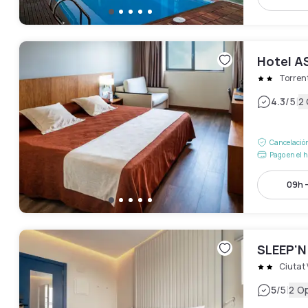
Hotel A
Torren
|
4.3
/5
2
Cancelación
Pago en el h
09h -
SLEEP'N
Ciutat 
|
5
/5
2 O