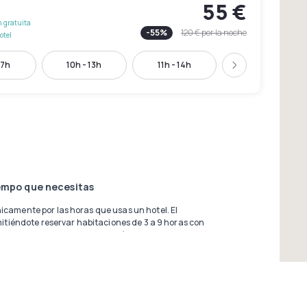
55 €
 gratuita
-
55
%
120 €
por la noche
otel
17h
10h - 13h
11h - 14h
12h - 15h
Siguiente
iempo que necesitas
icamente por las horas que usas un hotel. El
rmitiéndote reservar habitaciones de 3 a 9 horas con
cto para escalas en Manises, días de trabajo intenso
eales. Con Dayuse Valencia reservas sin tarjeta de
ita en la mayoría de opciones.
a