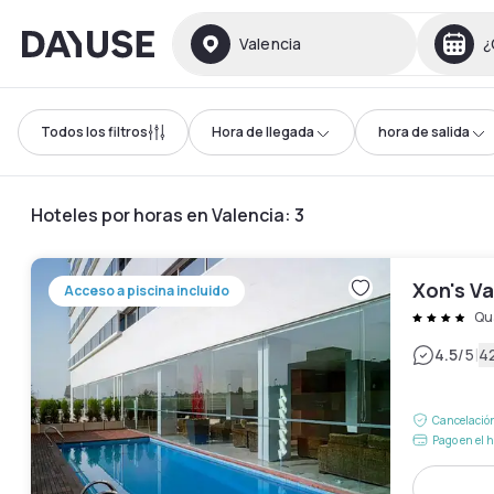
Dayuse
Valencia
¿
Todos los filtros
Hora de llegada
hora de salida
Hoteles por horas en Valencia
:
3
Xon's Va
Acceso a piscina incluido
Qua
|
4.5
/5
4
Cancelación
Pago en el h