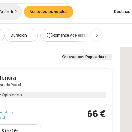
Cuándo?
Ver todos los hoteles
Destinos
Duración
Romance y celebración
Ordenar por
:
Popularidad
lencia
rt de Poblet
2 Opiniones
66 €
 gratuita
otel
09h - 19h