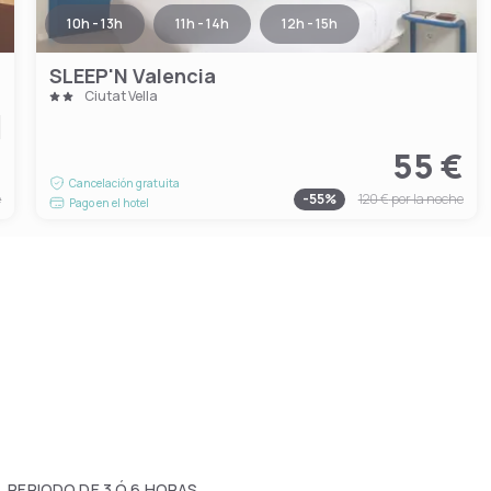
10h - 13h
11h - 14h
12h - 15h
SLEEP'N Valencia
Ciutat Vella
€
55 €
Cancelación gratuita
e
-
55
%
120 €
por la noche
Pago en el hotel
 PERIODO DE 3 Ó 6 HORAS.