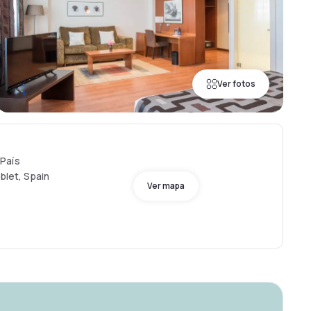
Ver fotos
País
blet, Spain
Ver mapa