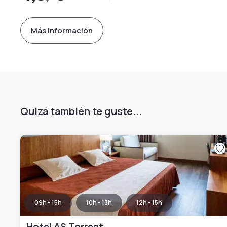
Más información
Quizá también te guste...
09h - 15h
10h - 13h
12h - 15h
Hotel AS Torrent