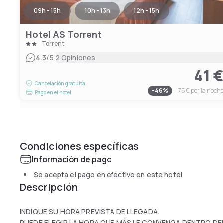
09h - 15h
10h - 13h
12h - 15h
Hotel AS Torrent
Torrent
|
4.3
/5
2 Opiniones
41 
Cancelación gratuita
-
46
%
75 €
por la noch
Pago en el hotel
Condiciones específicas
Información de pago
Se acepta el pago en efectivo en este hotel
Descripción
INDIQUE SU HORA PREVISTA DE LLEGADA.
PUEDE ELEGIR LA HORA QUE MÁS LE CONVENGA DENTRO DEL