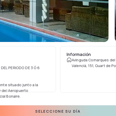
Información
Avinguda Comarques del 
Valencià, 151, Quart de Po
DEL PERIODO DE 3 Ó 6
te situado junto a la
 y del Aeropuerto
ial Bonaire.
te equipadas, incluyendo
SELECCIONE SU DÍA