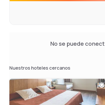
Para completar nuestra oferta, le esperan un restauran
mediterráneas, un amplio vestíbulo con sala de TV, un bu
exterior con solarium, salas de reuniones, un gimnasio y 
No se puede conecta
Nuestros hoteles cercanos