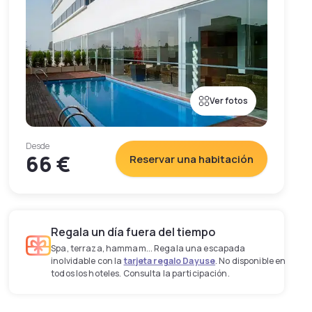
Ver fotos
Desde
66 €
Reservar una habitación
Regala un día fuera del tiempo
Spa, terraza, hammam... Regala una escapada
inolvidable con la
tarjeta regalo Dayuse
. No disponible en
todos los hoteles. Consulta la participación.