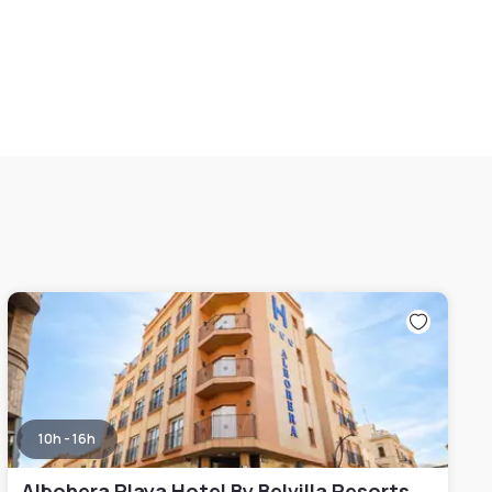
10h - 16h
Albohera Playa Hotel By Belvilla Resorts