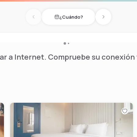
te con especialidades
¿Cuándo?
siness corner, una piscina
Previous day
Next day
un parking privado.
r a Internet. Compruebe su conexión y