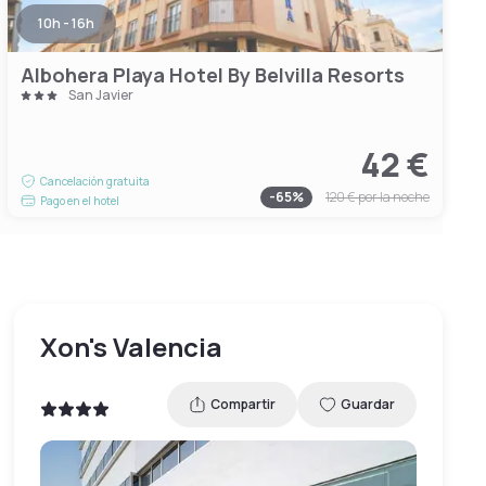
10h - 16h
Albohera Playa Hotel By Belvilla Resorts
San Javier
42 €
Cancelación gratuita
-
65
%
120 €
por la noche
Pago en el hotel
Xon's Valencia
Compartir
Guardar