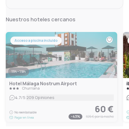
Nuestros hoteles cercanos
Acceso a piscina incluido
11h - 19h
Hotel Málaga Nostrum Airport
i
Churriana
|
4.7
/5
209 Opiniones
60 €
No reembolsable
-
43
%
105 €
por la noche
Pagar en línea