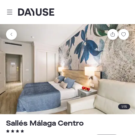
Dayuse
Comparti
Guar
1
/
15
Sallés Málaga Centro