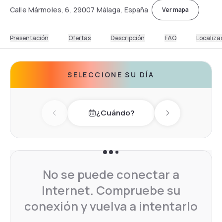
Calle Mármoles, 6, 29007 Málaga, España
Ver mapa
Presentación
Ofertas
Descripción
FAQ
Localiza
SELECCIONE SU DÍA
¿Cuándo?
Previous day
Next day
No se puede conectar a
Internet. Compruebe su
conexión y vuelva a intentarlo