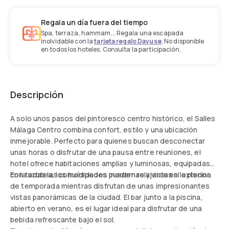
Regala un día fuera del tiempo
Spa, terraza, hammam... Regala una escapada
inolvidable con la
tarjeta regalo Dayuse
. No disponible
en todos los hoteles. Consulta la participación.
Descripción
A solo unos pasos del pintoresco centro histórico, el Salles
Málaga Centro combina confort, estilo y una ubicación
inmejorable. Perfecto para quienes buscan desconectar
unas horas o disfrutar de una pausa entre reuniones, el
hotel ofrece habitaciones amplias y luminosas, equipadas
con todas las comodidades modernas y vistas al exterior.
En la azotea, los huéspedes pueden relajarse en la piscina
de temporada mientras disfrutan de unas impresionantes
vistas panorámicas de la ciudad. El bar junto a la piscina,
abierto en verano, es el lugar ideal para disfrutar de una
bebida refrescante bajo el sol.