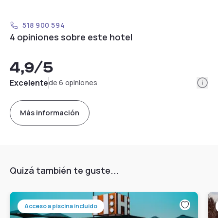
518 900 594
4 opiniones sobre este hotel
4,9
/5
Info
Excelente
de 6 opiniones
Más información
Quizá también te guste...
Acceso a piscina incluido