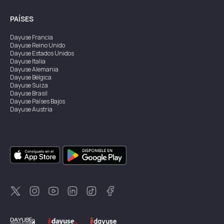
PAÍSES
Dayuse
Francia
Dayuse
Reino Unido
Dayuse
Estados Unidos
Dayuse
Italia
Dayuse
Alemania
Dayuse
Bélgica
Dayuse
Suiza
Dayuse
Brasil
Dayuse
Países Bajos
Dayuse
Austria
Dayuse
Australia
Dayuse
Irlanda
Dayuse
Hong Kong
Dayuse
Canadá
Dayuse
Singapur
Dayuse
Suecia
Dayuse
Tailandia
Dayuse
Portugal
Dayuse
Corea
Dayuse
Nueva Zelanda
Dayuse
Turquía