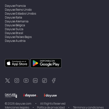
Dayuse
Francia
Dayuse
Reino Unido
Dayuse
Estados Unidos
Dayuse
Italia
Dayuse
Alemania
Dayuse
Bélgica
Dayuse
Suiza
Dayuse
Brasil
Dayuse
Países Bajos
Dayuse
Austria
Dayuse
Australia
Dayuse
Irlanda
Dayuse
Hong Kong
Dayuse
Canadá
Dayuse
Singapur
Dayuse
Suecia
Dayuse
Tailandia
Dayuse
Portugal
Dayuse
Corea
Dayuse
Nueva Zelanda
Dayuse
Turquía
©
2026
dayuse.com
•
All Rights Reserved
Menciones legales
•
Política de privacidad
•
Términos y condiciones