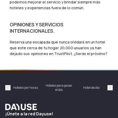
podemos mejorar el servicio y brindar siempre más
hoteles y experiencias fuera de lo común.
OPINIONES Y SERVICIOS
INTERNACIONALES.
Reserva una escapada que nunca olvidará en un hotel
que este cerca de tu hogar. 20,000 usuarios ya han
dejado sus opiniones en TrustPilot. ¿Serás el próximo?
Hoteles para pasar
Habi
Hoteles por horas
Hotel de día
el día
hor
Précédent
Suiv
Dayuse
¡Únete a la red Dayuse!