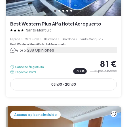
Best Western Plus Alfa Hotel Aeropuerto
Sants-Montjuïc
España
>
Catalunya
>
Barcelona
>
Barcelona
>
Sants-Montjuïc
>
Best Western Plus Alfa Hotel Aeropuerto
|
4.5
/5
288 Opiniones
81 €
Cancelación gratuita
-
27
%
110 €
por la noche
Pago en el hotel
08h30 - 20h30
Acceso a piscina incluido