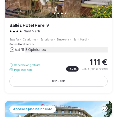
Sallés Hotel Pere IV
Sant Martí
España
>
Catalunya
>
Barcelona
>
Barcelona
>
Sant Martí
>
Sallés Hotel Pere IV
|
4.4
/5
8 Opiniones
111 €
Cancelación gratuita
-
52
%
230 €
por la noche
Pago en el hotel
10h - 18h
Acceso a piscina incluido