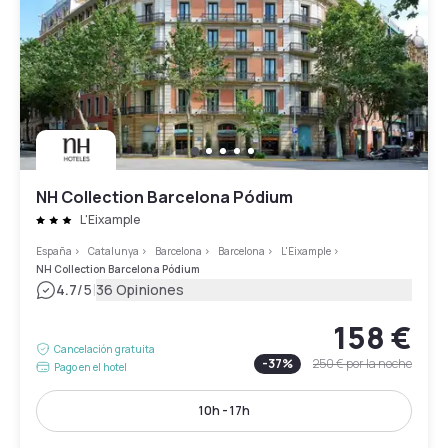
NH Collection Barcelona Pódium
L'Eixample
España
>
Catalunya
>
Barcelona
>
Barcelona
>
L'Eixample
>
NH Collection Barcelona Pódium
|
4.7
/5
36 Opiniones
158 €
Cancelación gratuita
-
37
%
250 €
por la noche
Pago en el hotel
10h - 17h