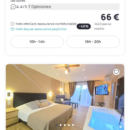
Les Suites
|
4.4
/5
7 Opiniones
66 €
110 €
por la
hotel.offerCard.reassurance.nonRefundable
-
40
%
noche
hotel.dayuse.reassurance.payOnline
10h - 14h
16h - 20h