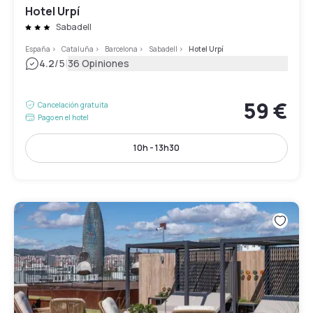
Hotel Urpí
Sabadell
España
>
Cataluña
>
Barcelona
>
Sabadell
>
Hotel Urpí
|
4.2
/5
36 Opiniones
59 €
Cancelación gratuita
Pago en el hotel
10h - 13h30