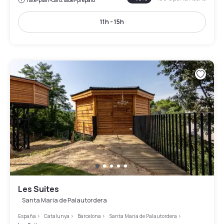
rate-plan-card.label-prepaid
11h - 15h
Les Suites
Santa Maria de Palautordera
España
>
Catalunya
>
Barcelona
>
Santa Maria de Palautordera
>