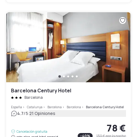
Barcelona Century Hotel
Barcelona
España
>
Catalunya
>
Barcelona
>
Barcelona
>
Barcelona Century Hotel
|
4.7
/5
21 Opiniones
78 €
Cancelación gratuita
-
40
%
130 €
por la noche