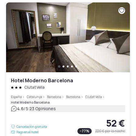
Hotel Moderno Barcelona
Ciutat Vella
España
>
Catalunya
>
Barcelona
>
Barcelona
>
Ciutat Vella
>
Hotel Moderno Barcelona
|
4.6
/5
23 Opiniones
52 €
Cancelación gratuita
-
77
%
220 €
por la noche
Pago en el hotel