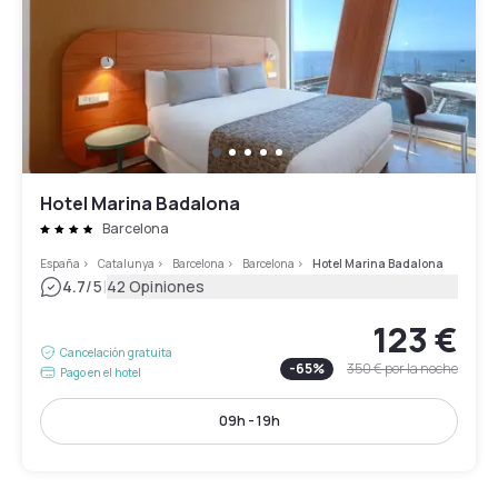
Hotel Marina Badalona
Barcelona
España
>
Catalunya
>
Barcelona
>
Barcelona
>
Hotel Marina Badalona
|
4.7
/5
42 Opiniones
123 €
Cancelación gratuita
-
65
%
350 €
por la noche
Pago en el hotel
09h - 19h