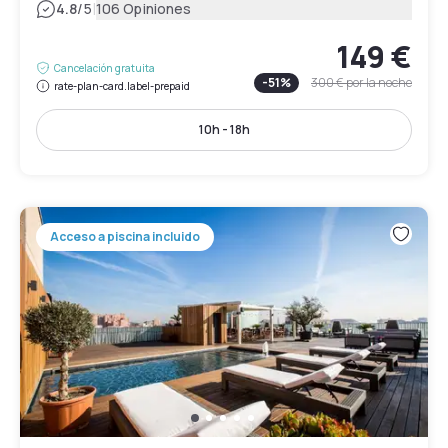
|
4.8
/5
106 Opiniones
149 €
Cancelación gratuita
-
51
%
300 €
por la noche
rate-plan-card.label-prepaid
10h - 18h
Acceso a piscina incluido