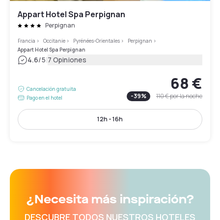
Appart Hotel Spa Perpignan
Perpignan
Francia
>
Occitanie
>
Pyrénées-Orientales
>
Perpignan
>
Appart Hotel Spa Perpignan
|
4.6
/5
7 Opiniones
68 €
Cancelación gratuita
-
39
%
110 €
por la noche
Pago en el hotel
12h - 16h
¿Necesita más inspiración?
DESCUBRE TODOS NUESTROS HOTELES