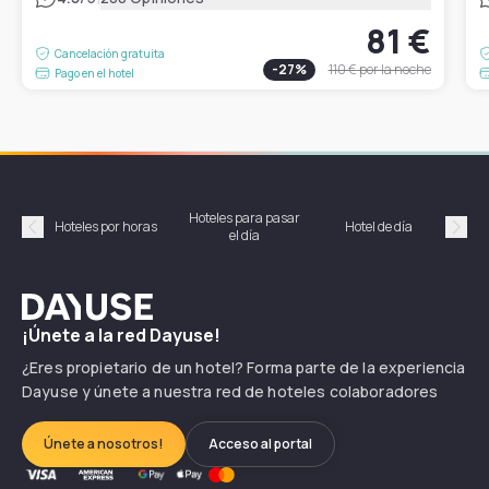
81 €
Cancelación gratuita
-
27
%
110 €
por la noche
Pago en el hotel
Hoteles para pasar
Habi
Hoteles por horas
Hotel de día
el día
hor
Précédent
Suiv
Dayuse
¡Únete a la red Dayuse!
¿Eres propietario de un hotel? Forma parte de la experiencia
Dayuse y únete a nuestra red de hoteles colaboradores
Únete a nosotros!
Acceso al portal