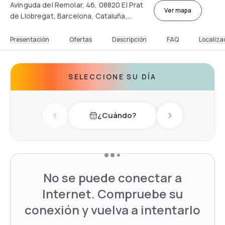
Avinguda del Remolar, 46, 08820 El Prat
Ver mapa
de Llobregat, Barcelona, Cataluña,
España
Presentación
Ofertas
Descripción
FAQ
Localiza
SELECCIONE SU DÍA
¿Cuándo?
Previous day
Next day
No se puede conectar a
Internet. Compruebe su
conexión y vuelva a intentarlo