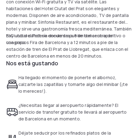
con conexión Wi-Fi gratuita y TV vía satélite. Las
habitaciones del Hotel Ciutat del Prat son elegantes y
modernas. Disponen de aire acondicionado, TV de pantalla
plana y minibar. Sinfonia Restaurant, es el restaurante del
hotel y sirve una gastronomía fresca mediterránea. También
hay un bar cafetería donde se puede tomar un aperitivo o
El Ciutat del Prat se encuentra a 8 km del centro de
una copa.
congresos Fira de Barcelona y a 12 minutos a pie de la
estación de tren de El Prat de Llobregat, que enlaza con el
centro de Barcelona en menos de 20 minutos.
Nos está gustando
Ha llegado el momento de ponerte el albornoz,
calzarte las zapatillas y tomarte algo del minibar (¡te
lo mereces!).
¿Necesitas llegar al aeropuerto rápidamente? El
servicio de transfer gratuito te llevará al aeropuerto
de Barcelona en un momento.
Déjate seducir por los refinados platos de la