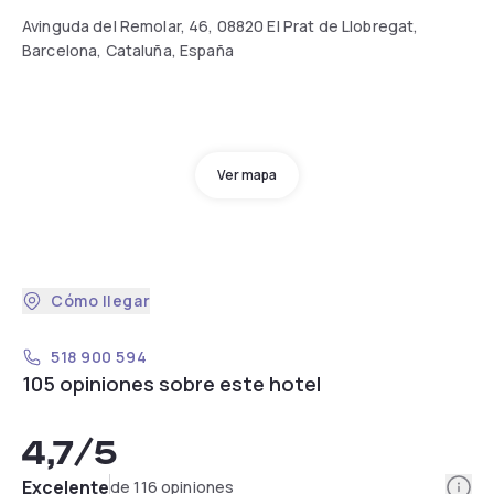
Avinguda del Remolar, 46, 08820 El Prat de Llobregat,
Barcelona, Cataluña, España
Ver mapa
Cómo llegar
518 900 594
105 opiniones sobre este hotel
4,7
/5
Info
Excelente
de 116 opiniones