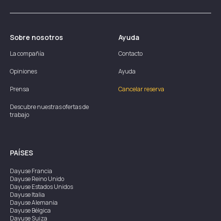
Sobre nosotros
Ayuda
La compañía
Contacto
Opiniones
Ayuda
Prensa
Cancelar reserva
Descubre nuestras ofertas de
trabajo
PAÍSES
Dayuse
Francia
Dayuse
Reino Unido
Dayuse
Estados Unidos
Dayuse
Italia
Dayuse
Alemania
Dayuse
Bélgica
Dayuse
Suiza