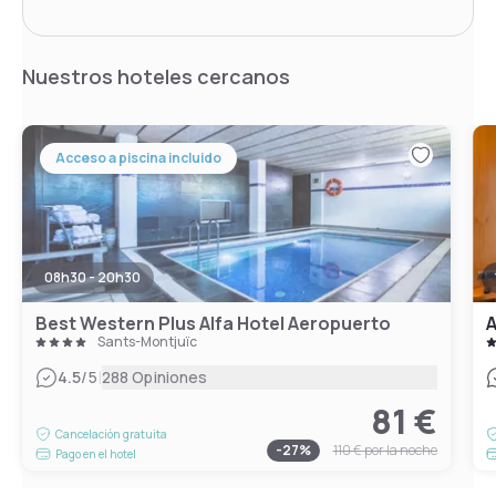
Nuestros hoteles cercanos
Acceso a piscina incluido
08h30 - 20h30
Best Western Plus Alfa Hotel Aeropuerto
A
Sants-Montjuïc
|
4.5
/5
288 Opiniones
81 €
Cancelación gratuita
-
27
%
110 €
por la noche
Pago en el hotel