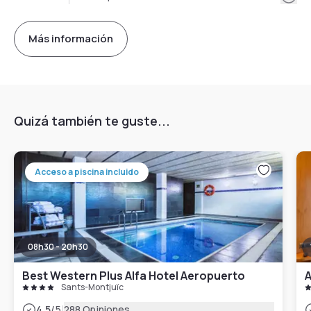
Más información
Quizá también te guste...
Acceso a piscina incluido
08h30 - 20h30
Best Western Plus Alfa Hotel Aeropuerto
A
Sants-Montjuïc
|
4.5
/5
288 Opiniones