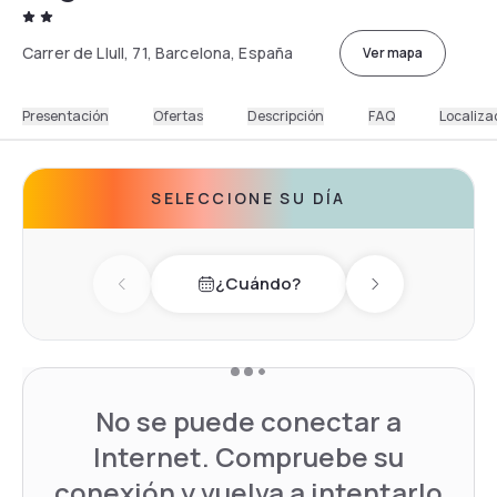
Carrer de Llull, 71, Barcelona, España
Ver mapa
Presentación
Ofertas
Descripción
FAQ
Localiza
SELECCIONE SU DÍA
¿Cuándo?
Previous day
Next day
No se puede conectar a
Internet. Compruebe su
conexión y vuelva a intentarlo