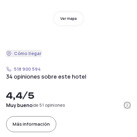
Ver mapa
Cómo llegar
518 900 594
34 opiniones sobre este hotel
4,4
/5
Info
Muy bueno
de 51 opiniones
Más información