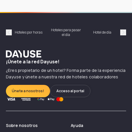
Hoteles para pasar
Habi
Hoteles por horas
Hotel de día
el día
hor
Précédent
Suiv
Dayuse
¡Únete a la red Dayuse!
¿Eres propietario de un hotel? Forma parte de la experiencia
Dayuse y únete a nuestra red de hoteles colaboradores
Únete a nosotros!
Acceso al portal
Sobre nosotros
Ayuda