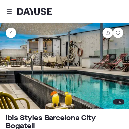
Dayuse
Comparti
Guar
1
/
12
ibis Styles Barcelona City
Bogatell