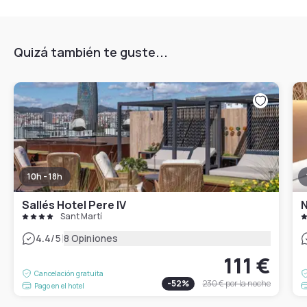
Quizá también te guste...
10h - 18h
Sallés Hotel Pere IV
N
Sant Martí
|
4.4
/5
8 Opiniones
111 €
Cancelación gratuita
-
52
%
230 €
por la noche
Pago en el hotel