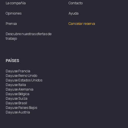
La compañía
Contacto
Opiniones
Ayuda
Prensa
Cancelar reserva
Descubre nuestras ofertas de
trabajo
PAÍSES
Dayuse
Francia
Dayuse
Reino Unido
Dayuse
Estados Unidos
Dayuse
Italia
Dayuse
Alemania
Dayuse
Bélgica
Dayuse
Suiza
Dayuse
Brasil
Dayuse
Países Bajos
Dayuse
Austria
Dayuse
Australia
Dayuse
Irlanda
Dayuse
Hong Kong