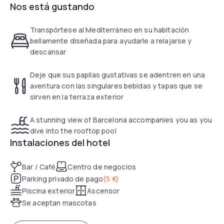
Nos está gustando
Mediterráneo. Podrás saborear de la carta Snack y nuestras
tapas en nuestro Bar, en nuestra terraza interior o relajarte
en nuestra piscina con vistas al Mar.
Transpórtese al Mediterráneo en su habitación
bellamente diseñada para ayudarle a relajarse y
descansar
Deje que sus papilas gustativas se adentren en una
aventura con las singulares bebidas y tapas que se
sirven en la terraza exterior
A stunning view of Barcelona accompanies you as you
dive into the rooftop pool
Instalaciones del hotel
Bar / Café
Centro de negocios
Parking privado de pago
(
5 €
)
Piscina exterior
Ascensor
Se aceptan mascotas