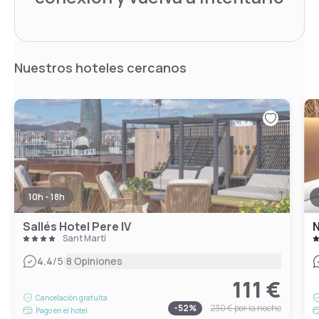
Nuestros hoteles cercanos
10h - 18h
Sallés Hotel Pere IV
N
Sant Martí
|
4.4
/5
8 Opiniones
111 €
Cancelación gratuita
-
52
%
230 €
por la noche
Pago en el hotel