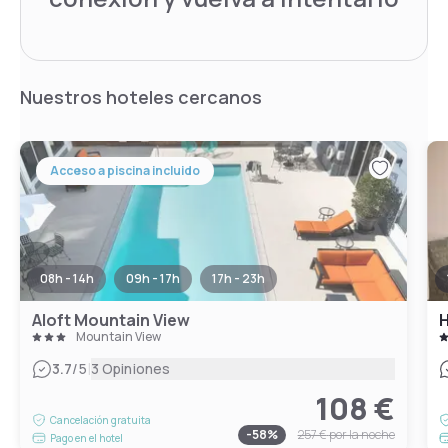
Nuestros hoteles cercanos
Acceso a piscina incluido
08h - 14h
09h - 17h
17h - 23h
Aloft Mountain View
H
Mountain View
|
3.7
/5
3 Opiniones
108 €
Cancelación gratuita
-
58
%
257 €
por la noche
Pago en el hotel