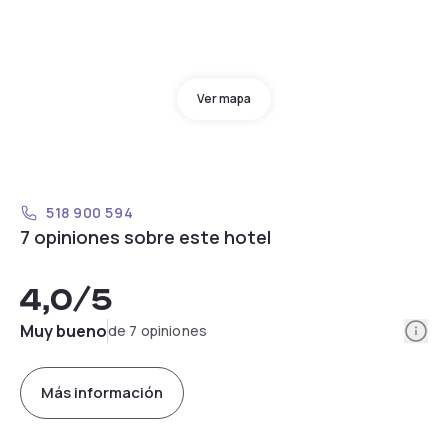
Ver mapa
518 900 594
7 opiniones sobre este hotel
4,0
/5
Info
Muy bueno
de 7 opiniones
Más información