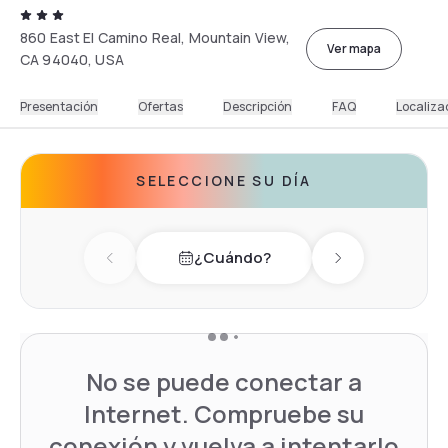
860 East El Camino Real, Mountain View,
Ver mapa
CA 94040, USA
Presentación
Ofertas
Descripción
FAQ
Localiza
SELECCIONE SU DÍA
¿Cuándo?
Previous day
Next day
No se puede conectar a
Internet. Compruebe su
conexión y vuelva a intentarlo