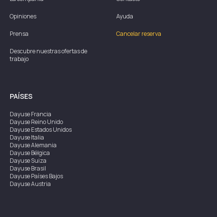
Opiniones
Ayuda
Prensa
Cancelar reserva
Descubre nuestras ofertas de
trabajo
PAÍSES
Dayuse
Francia
Dayuse
Reino Unido
Dayuse
Estados Unidos
Dayuse
Italia
Dayuse
Alemania
Dayuse
Bélgica
Dayuse
Suiza
Dayuse
Brasil
Dayuse
Países Bajos
Dayuse
Austria
Dayuse
Australia
Dayuse
Irlanda
Dayuse
Hong Kong
Dayuse
Canadá