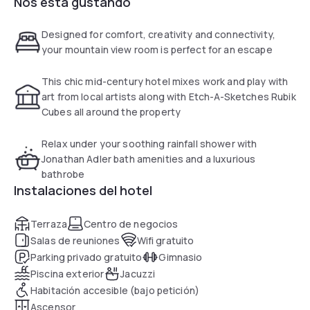
Nos está gustando
amenities such as moveable furniture and toy boxes with
Rubik's cubes, yo-yos and more. Lux bathrobes, linens, and
the pool area add ample relaxation to your work trip or
Designed for comfort, creativity and connectivity,
vacation. Smart amenities like effortless connectivity, ample
your mountain view room is perfect for an escape
charging stations, and meeting spaces are a no-brainer.
This chic mid-century hotel mixes work and play with
art from local artists along with Etch-A-Sketches Rubik
Cubes all around the property
Relax under your soothing rainfall shower with
Jonathan Adler bath amenities and a luxurious
bathrobe
Instalaciones del hotel
Terraza
Centro de negocios
Salas de reuniones
Wifi gratuito
Parking privado gratuito
Gimnasio
Piscina exterior
Jacuzzi
Habitación accesible (bajo petición)
Ascensor