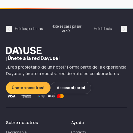
Hoteles para pasar
Habi
Hoteles por horas
Hotel de día
el día
hor
Précédent
Suiv
Dayuse
¡Únete a la red Dayuse!
¿Eres propietario de un hotel? Forma parte de la experiencia
Dayuse y únete a nuestra red de hoteles colaboradores
Únete a nosotros!
Acceso al portal
Sobre nosotros
Ayuda
La compañía
Contacto