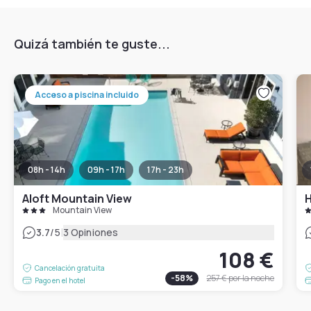
Quizá también te guste...
Acceso a piscina incluido
08h - 14h
09h - 17h
17h - 23h
Aloft Mountain View
H
Mountain View
|
3.7
/5
3 Opiniones
108 €
Cancelación gratuita
-
58
%
257 €
por la noche
Pago en el hotel