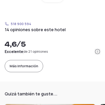
518 900 594
14 opiniones sobre este hotel
4,6
/5
Info
Excelente
de 21 opiniones
Más información
Quizá también te guste...