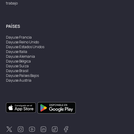
trabajo
PAÍSES
Dayuse
Francia
Dayuse
Reino Unido
Dayuse
Estados Unidos
Dayuse
Italia
Dayuse
Alemania
Dayuse
Bélgica
Dayuse
Suiza
Dayuse
Brasil
Dayuse
Países Bajos
Dayuse
Austria
Dayuse
Australia
Dayuse
Irlanda
Dayuse
Hong Kong
Dayuse
Canadá
Dayuse
Singapur
Dayuse
Suecia
Dayuse
Tailandia
Dayuse
Portugal
Dayuse
Corea
Dayuse
Nueva Zelanda
Dayuse
Turquía