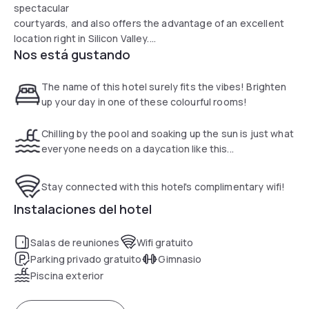
spectacular
courtyards, and also offers the advantage of an excellent
location right in Silicon Valley.
Nos está gustando
The hotel's island atmosphere is highlighted by lush tropical
landscaping, exquisite mosaics, dramatic murals, and
handcrafted furnishings. Surrounding the pool and hot tub,
The name of this hotel surely fits the vibes! Brighten
our office cabanas create the ideal environment for work
up your day in one of these colourful rooms!
and
play. Our helpful and friendly staff will help you make the
Chilling by the pool and soaking up the sun is just what
best of your day.
everyone needs on a daycation like this...
Our laid-back Sunnyvale hotel comes with clean and
comfortable bungalow-style rooms, outdoor pool, open-air
Stay connected with this hotel's complimentary wifi!
public areas,
on-site parking, and in-room Wi-Fi. Plus, we make it easy on
Instalaciones del hotel
your travels with mobile check-in and room key.
Salas de reuniones
Wifi gratuito
Parking privado gratuito
Gimnasio
Piscina exterior