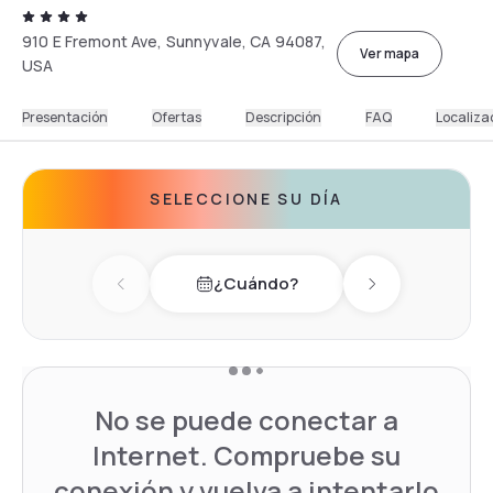
910 E Fremont Ave, Sunnyvale, CA 94087,
Ver mapa
USA
Presentación
Ofertas
Descripción
FAQ
Localiza
SELECCIONE SU DÍA
¿Cuándo?
Previous day
Next day
No se puede conectar a
Internet. Compruebe su
conexión y vuelva a intentarlo