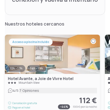
Nuestros hoteles cercanos
Acceso a piscina incluido
10h - 17h
14h - 19h
Hotel Avante, a Joie de Vivre Hotel
A
Mountain View
|
4
/5
7 Opiniones
112 €
Cancelación gratuita
-
44
%
199 €
por la noche
Pago en el hotel