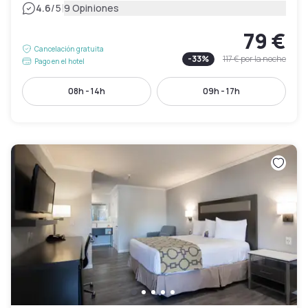
|
4.6
/5
9 Opiniones
79 €
Cancelación gratuita
-
33
%
117 €
por la noche
Pago en el hotel
08h - 14h
09h - 17h