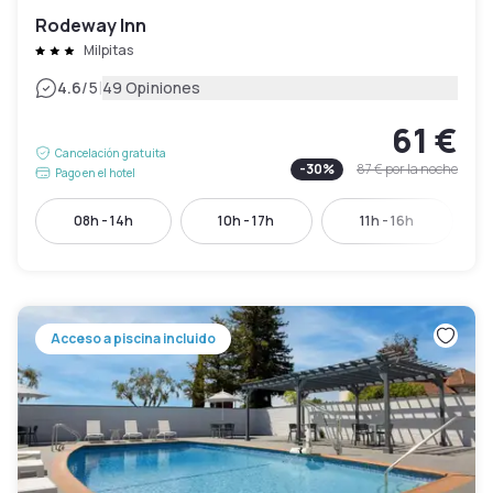
Rodeway Inn
Milpitas
|
4.6
/5
49 Opiniones
61 €
Cancelación gratuita
-
30
%
87 €
por la noche
Pago en el hotel
08h - 14h
10h - 17h
11h - 16h
Acceso a piscina incluido