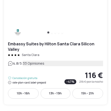
Embassy Suites by Hilton Santa Clara Silicon
Valley
Santa Clara
|
4.8
/5
33 Opiniones
116 €
Cancelación gratuita
-
47
%
216 €
por la noche
rate-plan-card.label-prepaid
10h - 16h
13h - 19h
15h - 21h