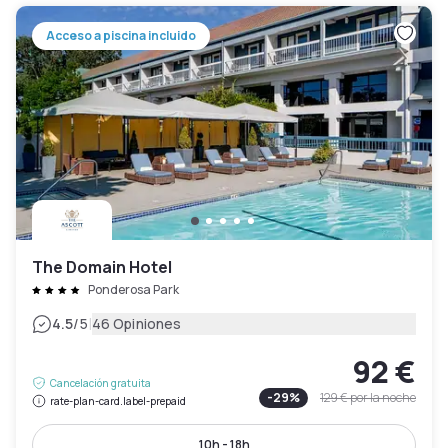
Acceso a piscina incluido
The Domain Hotel
Ponderosa Park
|
4.5
/5
46 Opiniones
92 €
Cancelación gratuita
-
29
%
129 €
por la noche
rate-plan-card.label-prepaid
10h - 18h