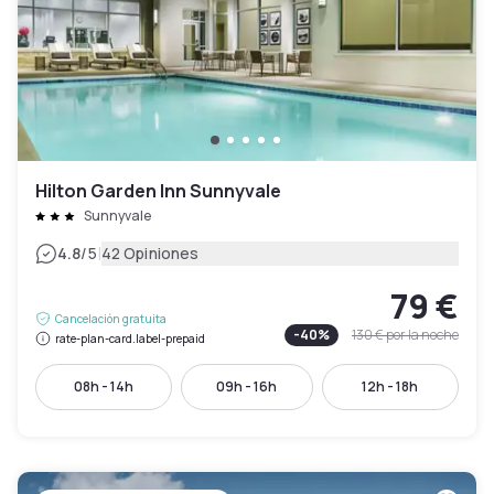
Hilton Garden Inn Sunnyvale
Sunnyvale
|
4.8
/5
42 Opiniones
79 €
Cancelación gratuita
-
40
%
130 €
por la noche
rate-plan-card.label-prepaid
08h - 14h
09h - 16h
12h - 18h