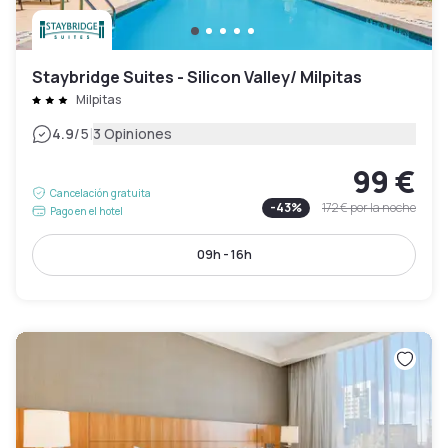
Staybridge Suites - Silicon Valley/ Milpitas
Milpitas
|
4.9
/5
3 Opiniones
99 €
Cancelación gratuita
-
43
%
172 €
por la noche
Pago en el hotel
09h - 16h