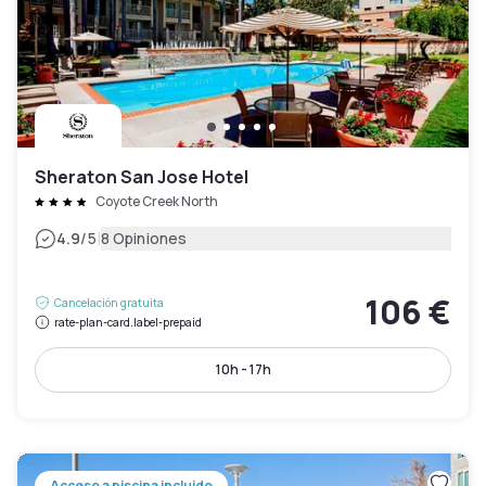
Sheraton San Jose Hotel
Coyote Creek North
|
4.9
/5
8 Opiniones
106 €
Cancelación gratuita
rate-plan-card.label-prepaid
10h - 17h
Acceso a piscina incluido