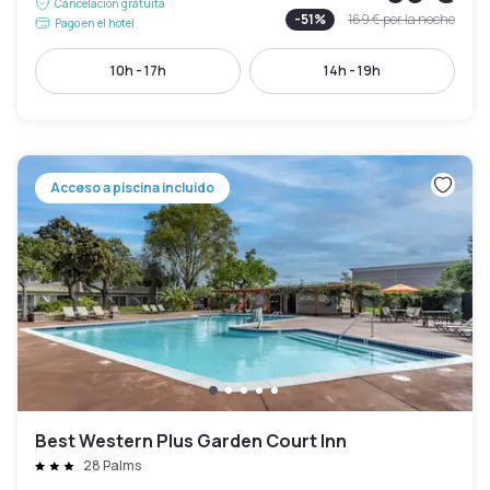
Cancelación gratuita
-
51
%
169 €
por la noche
Pago en el hotel
10h - 17h
14h - 19h
Acceso a piscina incluido
Best Western Plus Garden Court Inn
28 Palms