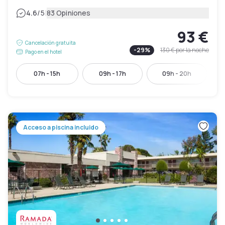
|
4.6
/5
83 Opiniones
93 €
Cancelación gratuita
-
29
%
130 €
por la noche
Pago en el hotel
07h - 15h
09h - 17h
09h - 20h
Acceso a piscina incluido