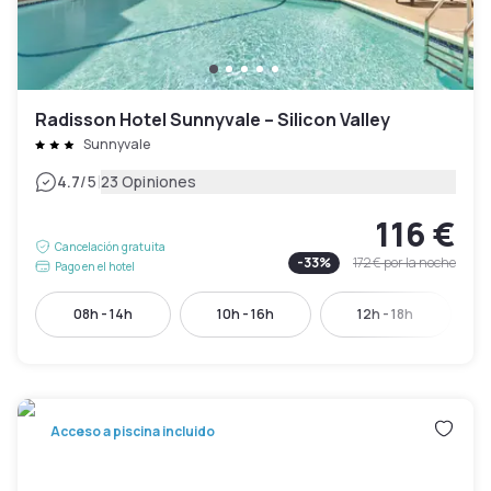
Radisson Hotel Sunnyvale – Silicon Valley
Sunnyvale
|
4.7
/5
23 Opiniones
116 €
Cancelación gratuita
-
33
%
172 €
por la noche
Pago en el hotel
08h - 14h
10h - 16h
12h - 18h
Acceso a piscina incluido