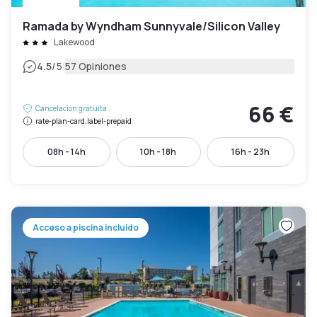
Ramada by Wyndham Sunnyvale/Silicon Valley
Lakewood
|
4.5
/5
57 Opiniones
66 €
Cancelación gratuita
rate-plan-card.label-prepaid
08h - 14h
10h - 18h
16h - 23h
Acceso a piscina incluido