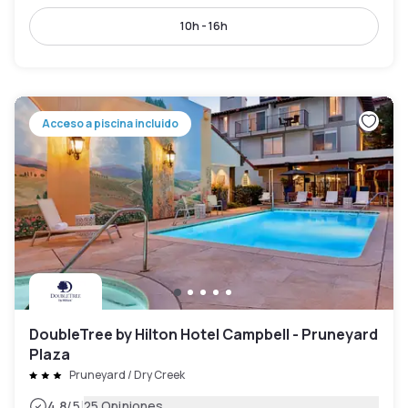
10h - 16h
Acceso a piscina incluido
DoubleTree by Hilton Hotel Campbell - Pruneyard
Plaza
Pruneyard / Dry Creek
|
4.8
/5
25 Opiniones