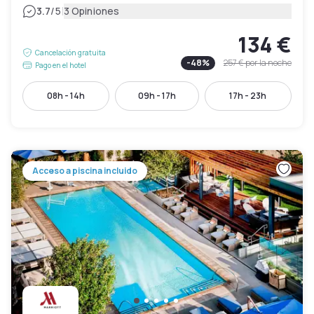
|
3.7
/5
3 Opiniones
134 €
Cancelación gratuita
-
48
%
257 €
por la noche
Pago en el hotel
08h - 14h
09h - 17h
17h - 23h
Acceso a piscina incluido