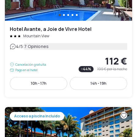
Hotel Avante, a Joie de Vivre Hotel
Mountain View
|
4
/5
7 Opiniones
112 €
Cancelación gratuita
-
44
%
199 €
por la noche
Pago en el hotel
10h - 17h
14h - 19h
Acceso a piscina incluido