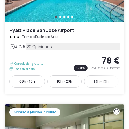
Hyatt Place San Jose Airport
Trimble Business Area
|
4.7
/5
20 Opiniones
78 €
Cancelación gratuita
-
70
%
260 €
por la noche
Pago en el hotel
09h - 15h
10h - 23h
13h - 19h
Acceso a piscina incluido