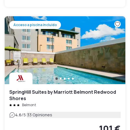
Acceso a piscina incluido
SpringHill Suites by Marriott Belmont Redwood
Shores
Belmont
|
4.6
/5
33 Opiniones
101 €