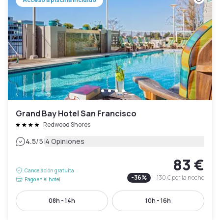
Grand Bay Hotel San Francisco
Redwood Shores
|
4.5
/5
4 Opiniones
83 €
Cancelación gratuita
-
36
%
130 €
por la noche
Pago en el hotel
08h - 14h
10h - 16h