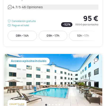
|
4.7
/5
46 Opiniones
95 €
Cancelación gratuita
-
52
%
199 €
por la noche
Pago en el hotel
08h - 14h
09h - 17h
10h - 17h
Acceso a piscina incluido