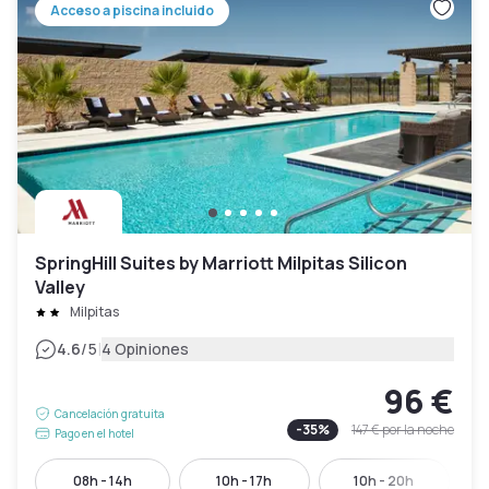
Acceso a piscina incluido
SpringHill Suites by Marriott Milpitas Silicon
Valley
Milpitas
|
4.6
/5
4 Opiniones
96 €
Cancelación gratuita
-
35
%
147 €
por la noche
Pago en el hotel
08h - 14h
10h - 17h
10h - 20h