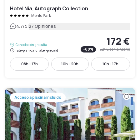
Hotel Nia, Autograph Collection
Menlo Park
|
4.7
/5
27 Opiniones
172 €
Cancelación gratuita
-
68
%
524 €
por la noche
rate-plan-card.label-prepaid
08h - 17h
10h - 20h
10h - 17h
Acceso a piscina incluido