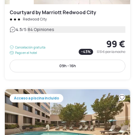
Courtyard by Marriott Redwood City
Redwood City
|
4.5
/5
84 Opiniones
99 €
Cancelación gratuita
-
43
%
173 €
por la noche
Pago en el hotel
09h - 16h
Acceso a piscina incluido