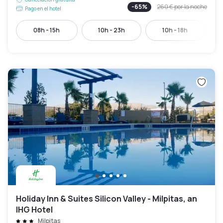
-
65
%
260 €
por la noche
Pago en el hotel
08h - 15h
10h - 23h
10h - 18h
Holiday Inn & Suites Silicon Valley - Milpitas, an
IHG Hotel
Milpitas