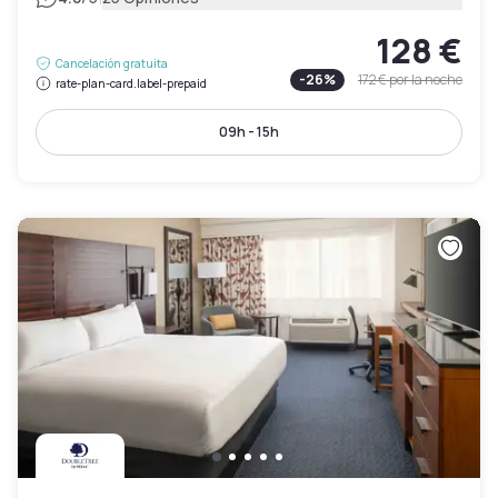
128 €
Cancelación gratuita
-
26
%
172 €
por la noche
rate-plan-card.label-prepaid
09h - 15h