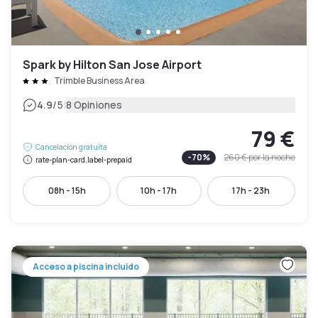
Spark by Hilton San Jose Airport
Trimble Business Area
|
4.9
/5
8 Opiniones
79 €
Cancelación gratuita
-
70
%
260 €
por la noche
rate-plan-card.label-prepaid
08h - 15h
10h - 17h
17h - 23h
Acceso a piscina incluido