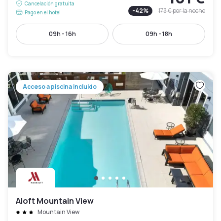
Cancelación gratuita
-
42
%
173 €
por la noche
Pago en el hotel
09h - 16h
09h - 18h
Acceso a piscina incluido
Aloft Mountain View
Mountain View