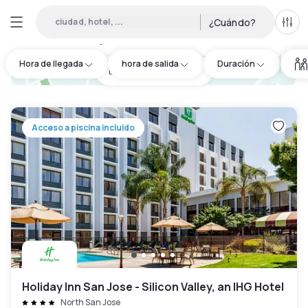
ciudad, hotel, ...
¿Cuándo?
Todo
Hoteles por horas en Mountain View
:
53
Hora de llegada
hora de salida
Duración
hotel.cta.view_map
Acceso a piscina incluido
Holiday Inn San Jose - Silicon Valley, an IHG Hotel
North San Jose