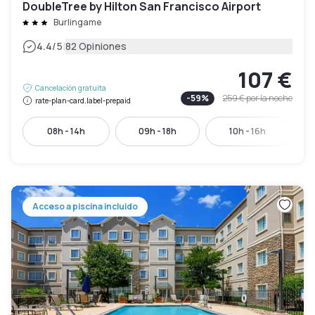
DoubleTree by Hilton San Francisco Airport
Burlingame
|
4.4
/5
82 Opiniones
107 €
Cancelación gratuita
-
59
%
259 €
por la noche
rate-plan-card.label-prepaid
08h - 14h
09h - 18h
10h - 16h
Acceso a piscina incluido