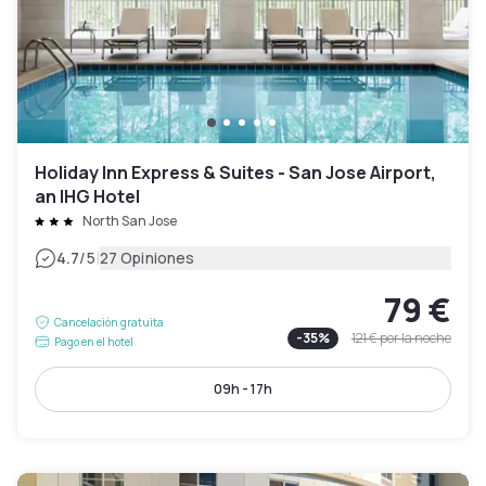
Holiday Inn Express & Suites - San Jose Airport,
an IHG Hotel
North San Jose
|
4.7
/5
27 Opiniones
79 €
Cancelación gratuita
-
35
%
121 €
por la noche
Pago en el hotel
09h - 17h