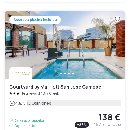
Acceso a piscina incluido
Courtyard by Marriott San Jose Campbell
Pruneyard / Dry Creek
|
4.8
/5
12 Opiniones
138 €
Cancelación gratuita
-
27
%
186 €
por la noche
Pago en el hotel