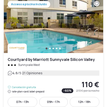
Acceso a piscina incluido
Courtyard by Marriott Sunnyvale Silicon Valley
Sunnyvale West
|
4.6
/5
21 Opiniones
110 €
Cancelación gratuita
-
60
%
273 €
por la noche
rate-plan-card.label-prepaid
07h - 13h
09h - 17h
12h - 18h