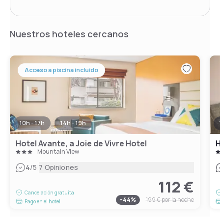
Nuestros hoteles cercanos
Acceso a piscina incluido
10h - 17h
14h - 19h
Hotel Avante, a Joie de Vivre Hotel
H
Mountain View
|
4
/5
7 Opiniones
112 €
Cancelación gratuita
-
44
%
199 €
por la noche
Pago en el hotel