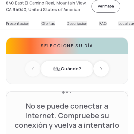
840 East El Camino Real, Mountain View,
Ver mapa
CA 94040, United States of America
Presentación
Ofertas
Descripción
FAQ
Localiza
SELECCIONE SU DÍA
¿Cuándo?
Previous day
Next day
No se puede conectar a
Internet. Compruebe su
conexión y vuelva a intentarlo