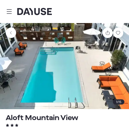
Dayuse
Comparti
Guar
1
/
15
Aloft Mountain View