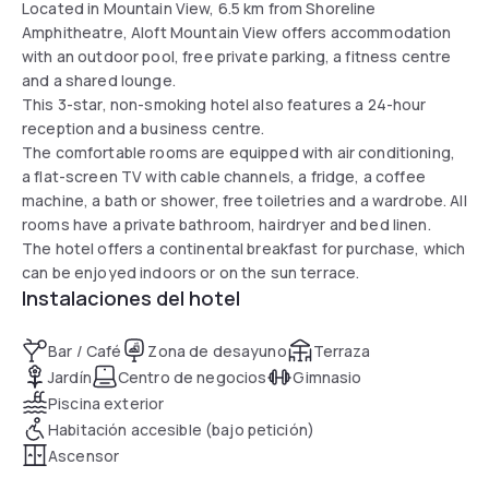
Located in Mountain View, 6.5 km from Shoreline
Amphitheatre, Aloft Mountain View offers accommodation
with an outdoor pool, free private parking, a fitness centre
and a shared lounge.
This 3-star, non-smoking hotel also features a 24-hour
reception and a business centre.
The comfortable rooms are equipped with air conditioning,
a flat-screen TV with cable channels, a fridge, a coffee
machine, a bath or shower, free toiletries and a wardrobe. All
rooms have a private bathroom, hairdryer and bed linen.
The hotel offers a continental breakfast for purchase, which
can be enjoyed indoors or on the sun terrace.
Instalaciones del hotel
Bar / Café
Zona de desayuno
Terraza
Jardín
Centro de negocios
Gimnasio
Piscina exterior
Habitación accesible (bajo petición)
Ascensor