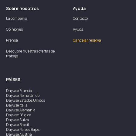
Sobre nosotros
Ayuda
La compañía
Contacto
Opiniones
Ayuda
Prensa
Cancelar reserva
Descubre nuestras ofertas de
trabajo
PAÍSES
Dayuse
Francia
Dayuse
Reino Unido
Dayuse
Estados Unidos
Dayuse
Italia
Dayuse
Alemania
Dayuse
Bélgica
Dayuse
Suiza
Dayuse
Brasil
Dayuse
Países Bajos
Dayuse
Austria