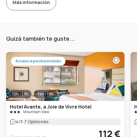
Más información
Quizá también te guste...
Acceso a piscina incluido
10h - 17h
14h - 19h
Hotel Avante, a Joie de Vivre Hotel
H
Mountain View
|
4
/5
7 Opiniones
112 €