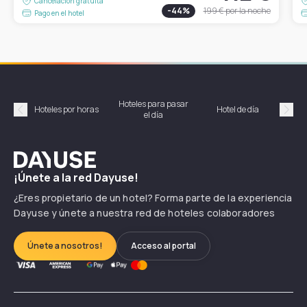
Cancelación gratuita
-
44
%
199 €
por la noche
Pago en el hotel
Hoteles para pasar
Habi
Hoteles por horas
Hotel de día
el día
hor
Précédent
Suiv
Dayuse
¡Únete a la red Dayuse!
¿Eres propietario de un hotel? Forma parte de la experiencia
Dayuse y únete a nuestra red de hoteles colaboradores
Únete a nosotros!
Acceso al portal