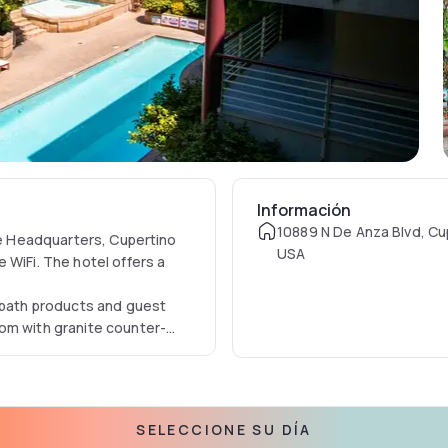
Información
10889 N De Anza Blvd, Cu
ple Headquarters, Cupertino
USA
 WiFi. The hotel offers a
y bath products and guest
om with granite counter-
tion and a mini-fridge.
nford University is within
irport is 15 minutes’ drive
all team, Levi’s Stadium is
SELECCIONE SU DÍA