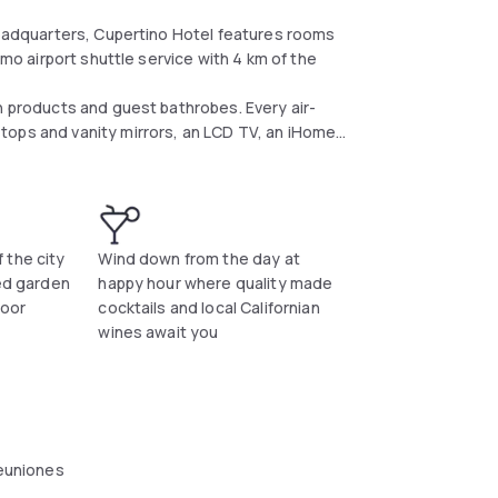
 Headquarters, Cupertino Hotel features rooms
imo airport shuttle service with 4 km of the
h products and guest bathrobes. Every air-
tops and vanity mirrors, an LCD TV, an iHome
d University is within 20 minutes' drive of the
e away. Home of the San Francisco 49ers
e from the property.
 the city
Wind down from the day at
red garden
happy hour where quality made
door
cocktails and local Californian
wines await you
reuniones