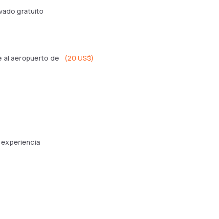
ivado gratuito
 al aeropuerto de
(
20 US$
)
 experiencia