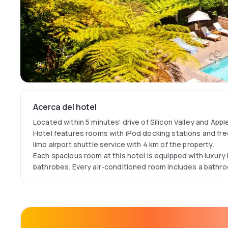
Acerca del hotel
Located within 5 minutes' drive of Silicon Valley and Ap
Hotel features rooms with iPod docking stations and free
limo airport shuttle service with 4 km of the property.
Each spacious room at this hotel is equipped with luxur
bathrobes. Every air-conditioned room includes a bathro
tops and vanity mirrors, an LCD TV, an iHome docking sta
Cupertino Hotel offers easy access to Interstate 280. Sta
20 minutes' drive of the property. San Jose International A
away. Home of the San Francisco 49ers professional footb
18 minutes’ drive from the property.