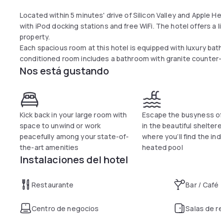
Located within 5 minutes' drive of Silicon Valley and Apple
with iPod docking stations and free WiFi. The hotel offers a l
property.
Each spacious room at this hotel is equipped with luxury bat
conditioned room includes a bathroom with granite counter-
Nos está gustando
docking station and a mini-fridge.
Cupertino Hotel offers easy access to Interstate 280. Stanfor
property. San Jose International Airport is 15 minutes’ driv
professional football team, Levi’s Stadium is 18 minutes’ driv
Kick back in your large room with
Escape the busyness of
space to unwind or work
in the beautiful shelte
peacefully among your state-of-
where you’ll find the in
the-art amenities
heated pool
Instalaciones del hotel
Restaurante
Bar / Café
Centro de negocios
Salas de 