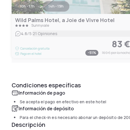
10h - 17h
14h - 19h
Wild Palms Hotel, a Joie de Vivre Hotel
Sunnyvale
|
4.6
/5
21 Opiniones
83 
Cancelación gratuita
-
51
%
169 €
por la noch
Pago en el hotel
Condiciones específicas
Información de pago
Se acepta el pago en efectivo en este hotel
Información de depósito
Para el check-in es necesario abonar un depósito de
20
Descripción