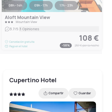
08h - 14h
09h - 17h
17h - 23h
Aloft Mountain View
Mountain View
|
3.7
/5
3 Opiniones
108 €
Cancelación gratuita
-
58
%
257 €
por la noche
Pago en el hotel
Cupertino Hotel
Compartir
Guardar