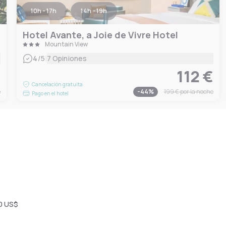
10h - 17h
14h - 19h
Hotel Avante, a Joie de Vivre Hotel
Mountain View
|
4
/5
7 Opiniones
€
112 €
Cancelación gratuita
e
-
44
%
199 €
por la noche
Pago en el hotel
0 US$