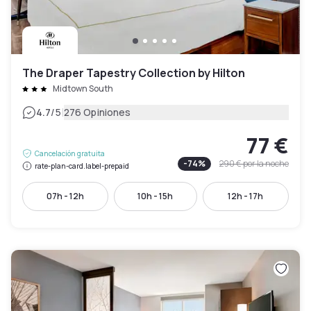
The Draper Tapestry Collection by Hilton
Midtown South
|
4.7
/5
276 Opiniones
77 €
Cancelación gratuita
-
74
%
290 €
por la noche
rate-plan-card.label-prepaid
07h - 12h
10h - 15h
12h - 17h