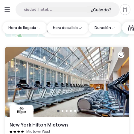
ciudad, hotel, ...
¿Cuándo?
Todo
Hoteles por horas en Fort Lee
:
138
Hora de llegada
hora de salida
Duración
hotel.cta.view_map
New York Hilton Midtown
Midtown West