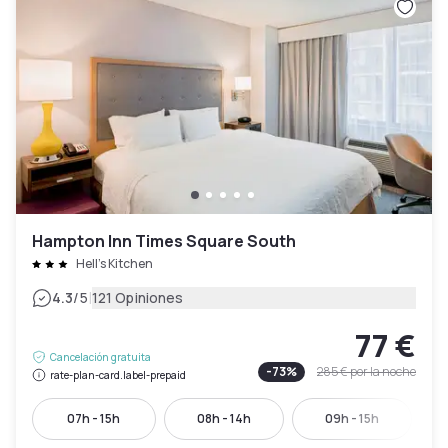
Hampton Inn Times Square South
Hell's Kitchen
|
4.3
/5
121 Opiniones
77 €
Cancelación gratuita
-
73
%
285 €
por la noche
rate-plan-card.label-prepaid
07h - 15h
08h - 14h
09h - 15h