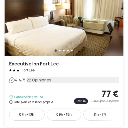
Executive Inn Fort Lee
Fort Lee
|
4.4
/5
22 Opiniones
77 €
Cancelación gratuita
-
26
%
104 €
por la noche
rate-plan-card.label-prepaid
07h - 13h
09h - 15h
11h - 17h