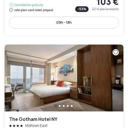
103 €
Cancelación gratuita
-
53
%
217 €
por la noche
rate-plan-card.label-prepaid
09h - 18h
The Gotham Hotel NY
Midtown East