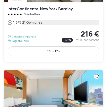
InterContinental New York Barclay
Manhattan
|
4.6
/5
21 Opiniones
216 €
Cancelación gratuita
-
35
%
329 €
por la noche
Pago en el hotel
10h - 17h