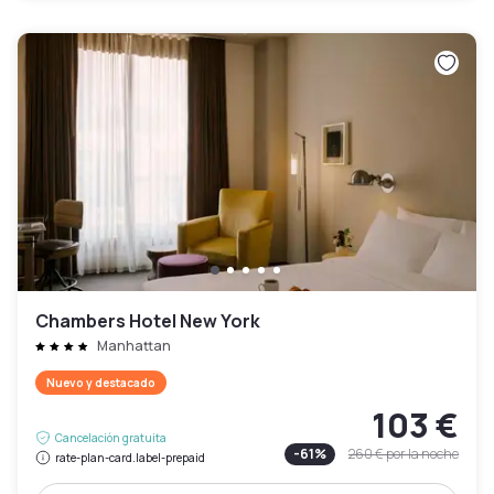
Chambers Hotel New York
Manhattan
Nuevo y destacado
103 €
Cancelación gratuita
-
61
%
260 €
por la noche
rate-plan-card.label-prepaid