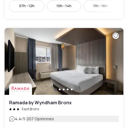
07h - 12h
10h - 14h
11h - 16h
Ramada by Wyndham Bronx
East Bronx
|
4.4
/5
207 Opiniones