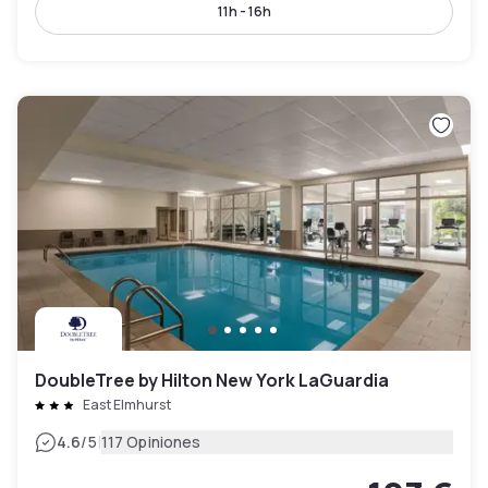
11h - 16h
DoubleTree by Hilton New York LaGuardia
East Elmhurst
|
4.6
/5
117 Opiniones