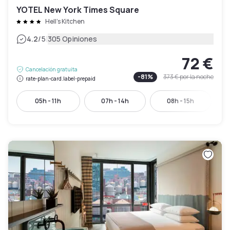
YOTEL New York Times Square
Hell's Kitchen
|
4.2
/5
305 Opiniones
72 €
Cancelación gratuita
-
81
%
373 €
por la noche
rate-plan-card.label-prepaid
05h - 11h
07h - 14h
08h - 15h