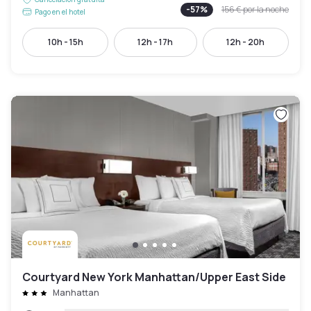
-
57
%
156 €
por la noche
Pago en el hotel
10h - 15h
12h - 17h
12h - 20h
Courtyard New York Manhattan/Upper East Side
Manhattan