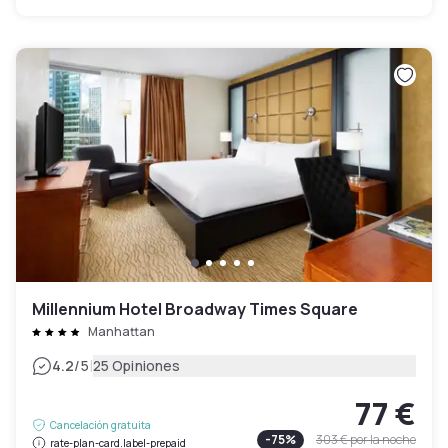
Millennium Hotel Broadway Times Square
Manhattan
|
4.2
/5
25 Opiniones
77 €
Cancelación gratuita
-
75
%
303 €
por la noche
rate-plan-card.label-prepaid