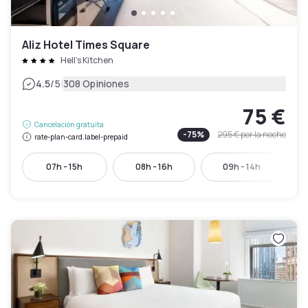
Aliz Hotel Times Square
Hell's Kitchen
|
4.5
/5
308 Opiniones
75 €
Cancelación gratuita
-
75
%
295 €
por la noche
rate-plan-card.label-prepaid
07h - 15h
08h - 16h
09h - 14h