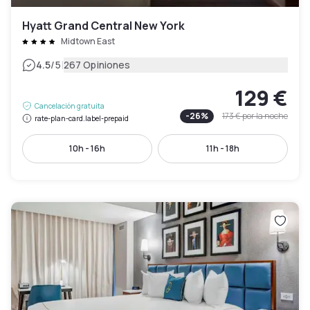
Hyatt Grand Central New York
Midtown East
|
4.5
/5
267 Opiniones
129 €
Cancelación gratuita
-
26
%
173 €
por la noche
rate-plan-card.label-prepaid
10h - 16h
11h - 18h