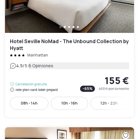
Hotel Seville NoMad - The Unbound Collection by
Hyatt
Manhattan
|
4.5
/5
6 Opiniones
155 €
Cancelación gratuita
-
65
%
433 €
por la noche
rate-plan-card.label-prepaid
08h - 14h
10h - 16h
12h - 22h