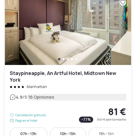
Staypineapple, An Artful Hotel, Midtown New
York
Manhattan
|
4.9
/5
16 Opiniones
81 €
Cancelación gratuita
-
77
%
347 €
por la noche
Pago en el hotel
07h - 13h
10h - 15h
11h - 16h