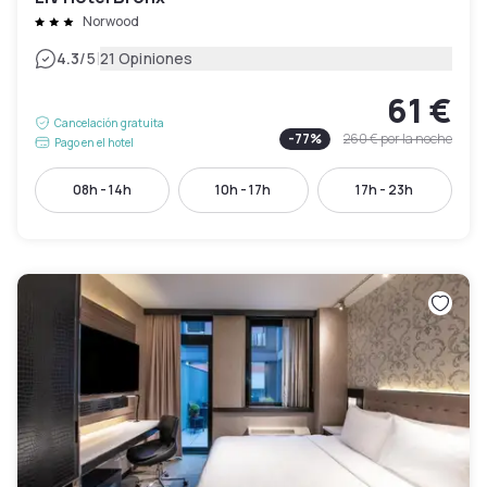
Norwood
|
4.3
/5
21 Opiniones
61 €
Cancelación gratuita
-
77
%
260 €
por la noche
Pago en el hotel
08h - 14h
10h - 17h
17h - 23h