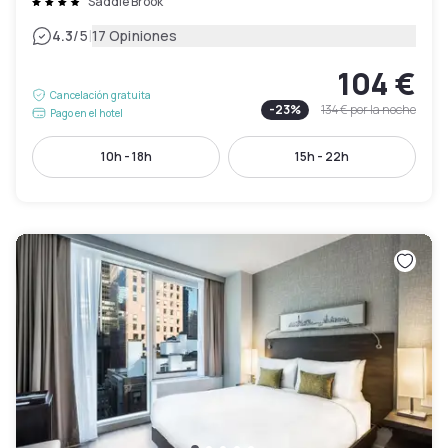
Saddle Brook
|
4.3
/5
17 Opiniones
104 €
Cancelación gratuita
-
23
%
134 €
por la noche
Pago en el hotel
10h - 18h
15h - 22h