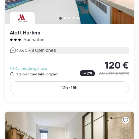
Aloft Harlem
Manhattan
|
4.6
/5
48 Opiniones
120 €
Cancelación gratuita
-
42
%
207 €
por la noche
rate-plan-card.label-prepaid
12h - 19h