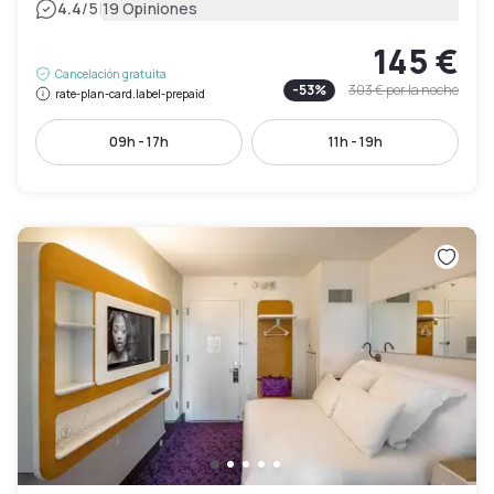
|
4.4
/5
19 Opiniones
145 €
Cancelación gratuita
-
53
%
303 €
por la noche
rate-plan-card.label-prepaid
09h - 17h
11h - 19h