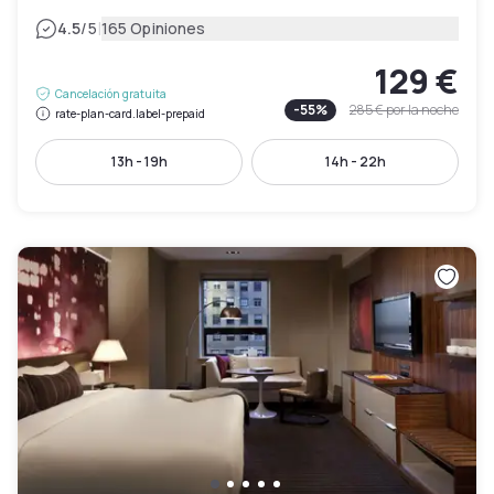
|
4.5
/5
165 Opiniones
129 €
Cancelación gratuita
-
55
%
285 €
por la noche
rate-plan-card.label-prepaid
13h - 19h
14h - 22h