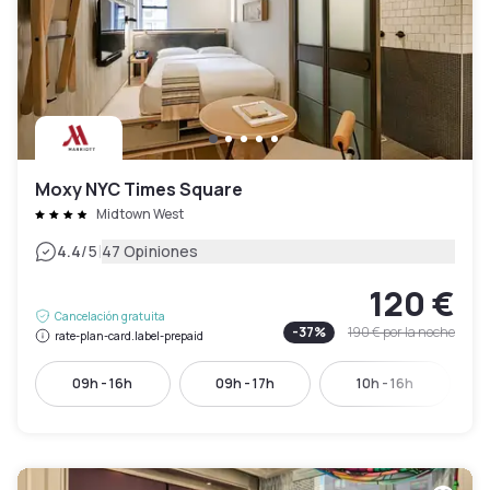
Moxy NYC Times Square
Midtown West
|
4.4
/5
47 Opiniones
120 €
Cancelación gratuita
-
37
%
190 €
por la noche
rate-plan-card.label-prepaid
09h - 16h
09h - 17h
10h - 16h