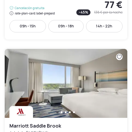
77 €
Cancelación gratuita
-
45
%
138 €
por la noche
rate-plan-card.label-prepaid
09h - 15h
09h - 18h
14h - 22h
Marriott Saddle Brook