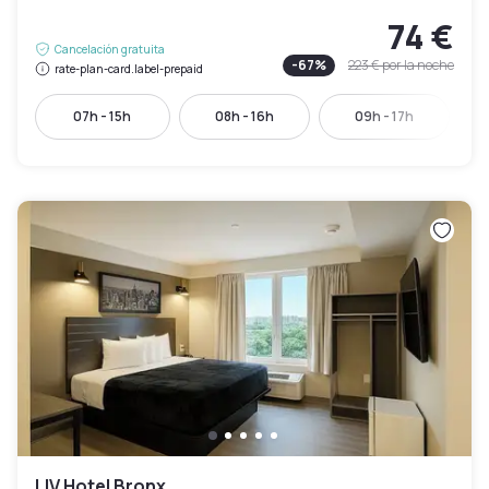
74 €
Cancelación gratuita
-
67
%
223 €
por la noche
rate-plan-card.label-prepaid
07h - 15h
08h - 16h
09h - 17h
LIV Hotel Bronx