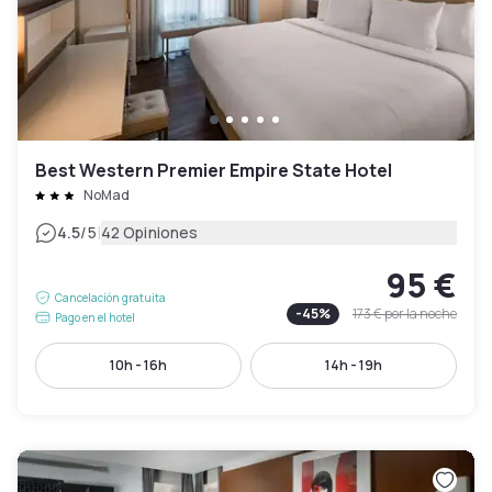
Best Western Premier Empire State Hotel
NoMad
|
4.5
/5
42 Opiniones
95 €
Cancelación gratuita
-
45
%
173 €
por la noche
Pago en el hotel
10h - 16h
14h - 19h