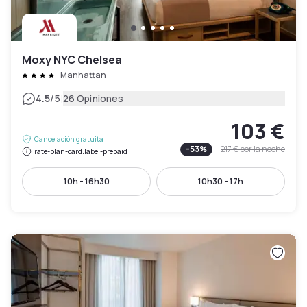
Moxy NYC Chelsea
Manhattan
|
4.5
/5
26 Opiniones
103 €
Cancelación gratuita
-
53
%
217 €
por la noche
rate-plan-card.label-prepaid
10h - 16h30
10h30 - 17h