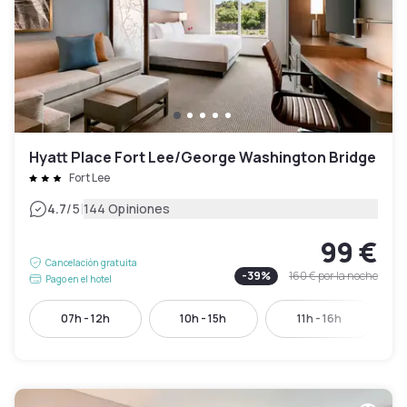
Hyatt Place Fort Lee/George Washington Bridge
Fort Lee
|
4.7
/5
144 Opiniones
99 €
Cancelación gratuita
-
39
%
160 €
por la noche
Pago en el hotel
07h - 12h
10h - 15h
11h - 16h