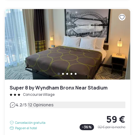
Super 8 by Wyndham Bronx Near Stadium
Concourse Village
|
4.2
/5
12 Opiniones
59 €
Cancelación gratuita
-
36
%
92 €
por la noche
Pago en el hotel