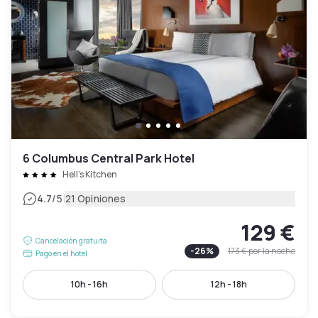
6 Columbus Central Park Hotel
Hell's Kitchen
|
4.7
/5
21 Opiniones
129 €
Cancelación gratuita
-
26
%
173 €
por la noche
Pago en el hotel
10h - 16h
12h - 18h