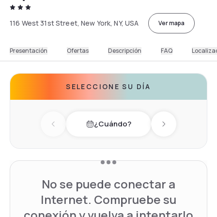
116 West 31st Street, New York, NY, USA
Ver mapa
Presentación
Ofertas
Descripción
FAQ
Localiza
SELECCIONE SU DÍA
¿Cuándo?
Previous day
Next day
No se puede conectar a
Internet. Compruebe su
conexión y vuelva a intentarlo