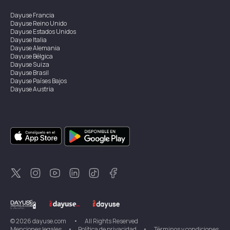
Dayuse
Francia
Dayuse
Reino Unido
Dayuse
Estados Unidos
Dayuse
Italia
Dayuse
Alemania
Dayuse
Bélgica
Dayuse
Suiza
Dayuse
Brasil
Dayuse
Países Bajos
Dayuse
Austria
Dayuse
Australia
Dayuse
Irlanda
Dayuse
Hong Kong
Dayuse
Canadá
Dayuse
Singapur
Dayuse
Suecia
Dayuse
Tailandia
Dayuse
Portugal
Dayuse
Corea
Dayuse
Nueva Zelanda
Dayuse
Turquía
©
2026
dayuse.com
•
All Rights Reserved
Menciones legales
•
Política de privacidad
•
Términos y condiciones