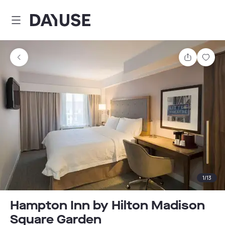
Dayuse
Comparti
Guar
1
/
13
Hampton Inn by Hilton Madison
Square Garden