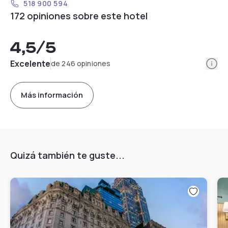
518 900 594
172 opiniones sobre este hotel
4,5
/5
Info
Excelente
de 246 opiniones
Más información
Quizá también te guste...