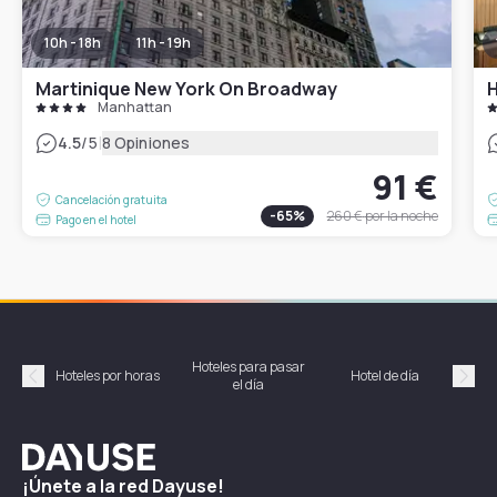
10h - 18h
11h - 19h
Martinique New York On Broadway
Manhattan
|
4.5
/5
8 Opiniones
91 €
Cancelación gratuita
-
65
%
260 €
por la noche
Pago en el hotel
Hoteles para pasar
Habi
Hoteles por horas
Hotel de día
el día
hor
Précédent
Suiv
Dayuse
¡Únete a la red Dayuse!