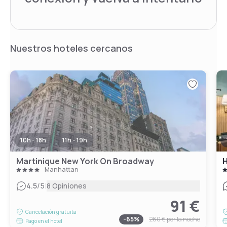
Nuestros hoteles cercanos
10h - 18h
11h - 19h
Martinique New York On Broadway
Manhattan
|
4.5
/5
8 Opiniones
91 €
Cancelación gratuita
-
65
%
260 €
por la noche
Pago en el hotel