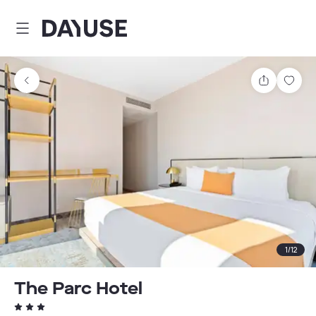
Dayuse
Comparti
Guar
1
/
12
The Parc Hotel