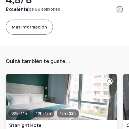
4,5
/5
Info
Excelente
de 99 opiniones
Más información
Quizá también te guste...
08h - 14h
10h - 17h
17h - 22h
Starlight Hotel
G