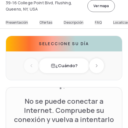
39-16 College Point Blvd, Flushing,
Ver mapa
Queens, NY, USA
Presentación
Ofertas
Descripción
FAQ
Localiza
SELECCIONE SU DÍA
¿Cuándo?
Previous day
Next day
No se puede conectar a
Internet. Compruebe su
conexión y vuelva a intentarlo