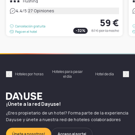
Flushing
|
4.4
/5
27 Opiniones
59 €
Cancelación gratuita
-
32
%
87 €
por la noche
Pago en el hotel
Hoteles para pasar
Habi
Hoteles por horas
Hotel de día
el día
hor
Précédent
Suiv
Dayuse
¡Únete a la red Dayuse!
¿Eres propietario de un hotel? Forma parte de la experiencia
Dayuse y únete a nuestra red de hoteles colaboradores
Únete a nosotros!
Acceso al portal