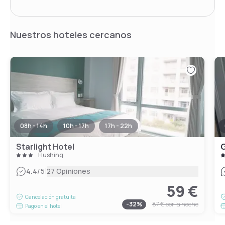
Nuestros hoteles cercanos
08h - 14h
10h - 17h
17h - 22h
Starlight Hotel
G
Flushing
|
4.4
/5
27 Opiniones
59 €
Cancelación gratuita
-
32
%
87 €
por la noche
Pago en el hotel