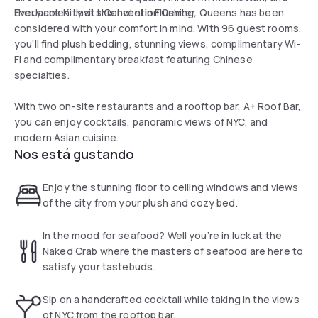
the Jacob K. Javits Convention Center.
Every amenity at this hotel in Flushing, Queens has been
considered with your comfort in mind. With 96 guest rooms,
you’ll find plush bedding, stunning views, complimentary Wi-
Fi and complimentary breakfast featuring Chinese
specialties.
With two on-site restaurants and a rooftop bar, A+ Roof Bar,
you can enjoy cocktails, panoramic views of NYC, and
modern Asian cuisine.
Nos está gustando
Enjoy the stunning floor to ceiling windows and views
of the city from your plush and cozy bed.
In the mood for seafood? Well you’re in luck at the
Naked Crab where the masters of seafood are here to
satisfy your tastebuds.
Sip on a handcrafted cocktail while taking in the views
of NYC from the rooftop bar.