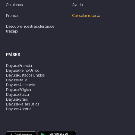
Opiniones
Ayuda
Prensa
Cancelar reserva
Descubre nuestras ofertas de
trabajo
PAÍSES
Dayuse
Francia
Dayuse
Reino Unido
Dayuse
Estados Unidos
Dayuse
Italia
Dayuse
Alemania
Dayuse
Bélgica
Dayuse
Suiza
Dayuse
Brasil
Dayuse
Países Bajos
Dayuse
Austria
Dayuse
Australia
Dayuse
Irlanda
Dayuse
Hong Kong
Dayuse
Canadá
Dayuse
Singapur