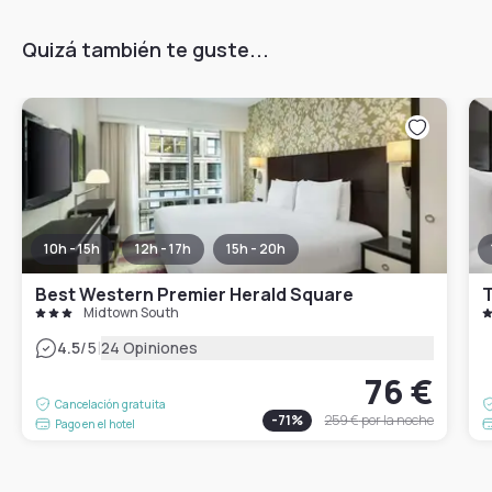
Quizá también te guste...
10h - 15h
12h - 17h
15h - 20h
Best Western Premier Herald Square
T
Midtown South
|
4.5
/5
24 Opiniones
76 €
Cancelación gratuita
-
71
%
259 €
por la noche
Pago en el hotel