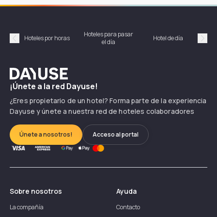
Hoteles para pasar
Habi
Hoteles por horas
Hotel de día
el día
hor
Précédent
Suiv
Dayuse
¡Únete a la red Dayuse!
¿Eres propietario de un hotel? Forma parte de la experiencia
Dayuse y únete a nuestra red de hoteles colaboradores
Únete a nosotros!
Acceso al portal
Sobre nosotros
Ayuda
La compañía
Contacto