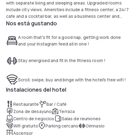
with separate living and sleeping areas. Upgraded rooms
include city views. Amenities include a fitness center, a 24/7
cafe and a cocktail bar, as well as a business center and
Nos está gustando
meeting rooms.
A room that's fit for a good nap, getting work done
and your Instagram feed all in one !
Stay energised and fit in the fitness room !
Scroll, swipe, buy and binge with the hotel's free wifi !
Instalaciones del hotel
Restaurante
Bar / Café
Zona de desayuno
Terraza
Centro de negocios
Salas de reuniones
Wifi gratuito
Parking cercano
Gimnasio
Ascensor