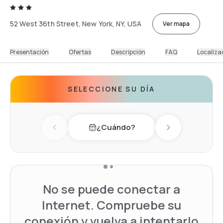
52 West 36th Street, New York, NY, USA
Ver mapa
Presentación
Ofertas
Descripción
FAQ
Localiza
SELECCIONE SU DÍA
¿Cuándo?
Previous day
Next day
No se puede conectar a
Internet. Compruebe su
conexión y vuelva a intentarlo