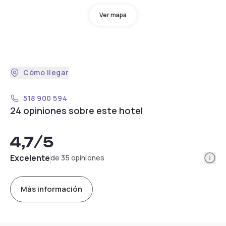
Ver mapa
Cómo llegar
518 900 594
24 opiniones sobre este hotel
4,7
/5
Info
Excelente
de 35 opiniones
Más información