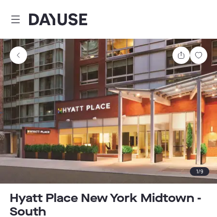
Dayuse
Comparti
Guar
1
/
9
Hyatt Place New York Midtown -
South