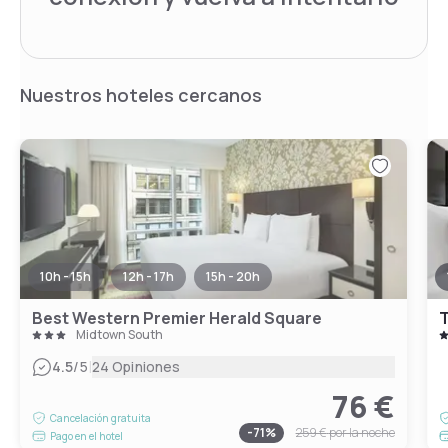
Nuestros hoteles cercanos
10h - 15h
12h - 17h
15h - 20h
Best Western Premier Herald Square
T
Midtown South
|
4.5
/5
24 Opiniones
76 €
Cancelación gratuita
-
71
%
259 €
por la noche
Pago en el hotel