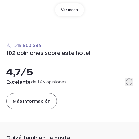
Ver mapa
518 900 594
102 opiniones sobre este hotel
4,7
/5
Info
Excelente
de 144 opiniones
Más información
Quizá también te guste...