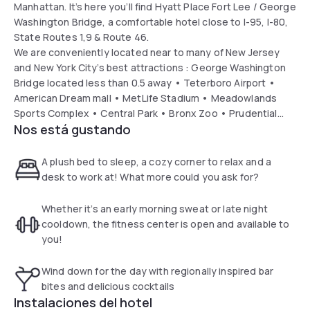
Manhattan. It’s here you’ll find Hyatt Place Fort Lee / George
Washington Bridge, a comfortable hotel close to I-95, I-80,
State Routes 1,9 & Route 46.
We are conveniently located near to many of New Jersey
and New York City’s best attractions : George Washington
Bridge located less than 0.5 away • Teterboro Airport •
American Dream mall • MetLife Stadium • Meadowlands
Sports Complex • Central Park • Bronx Zoo • Prudential
Nos está gustando
Center • Yankee Stadium • Liberty State Park • Radio City
Music Hall • Rockefeller Plaza and NY Presbyterian Columbia
University Medical Center. Closest airports: LaGuardia,
A plush bed to sleep, a cozy corner to relax and a
Newark Liberty International and John F. Kennedy Airport.
desk to work at! What more could you ask for?
Whether it’s an early morning sweat or late night
cooldown, the fitness center is open and available to
you!
Wind down for the day with regionally inspired bar
bites and delicious cocktails
Instalaciones del hotel