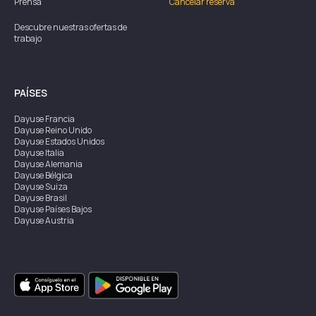
Prensa
Cancelar reserva
Descubre nuestras ofertas de
trabajo
PAÍSES
Dayuse
Francia
Dayuse
Reino Unido
Dayuse
Estados Unidos
Dayuse
Italia
Dayuse
Alemania
Dayuse
Bélgica
Dayuse
Suiza
Dayuse
Brasil
Dayuse
Países Bajos
Dayuse
Austria
Dayuse
Australia
Dayuse
Irlanda
Dayuse
Hong Kong
Dayuse
Canadá
Dayuse
Singapur
Dayuse
Suecia
Dayuse
Tailandia
Dayuse
Portugal