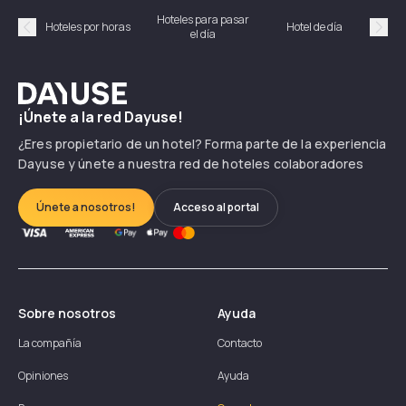
Hoteles para pasar
Habi
Hoteles por horas
Hotel de día
el día
hor
Précédent
Suiv
Dayuse
¡Únete a la red Dayuse!
¿Eres propietario de un hotel? Forma parte de la experiencia
Dayuse y únete a nuestra red de hoteles colaboradores
Únete a nosotros!
Acceso al portal
Sobre nosotros
Ayuda
La compañía
Contacto
Opiniones
Ayuda