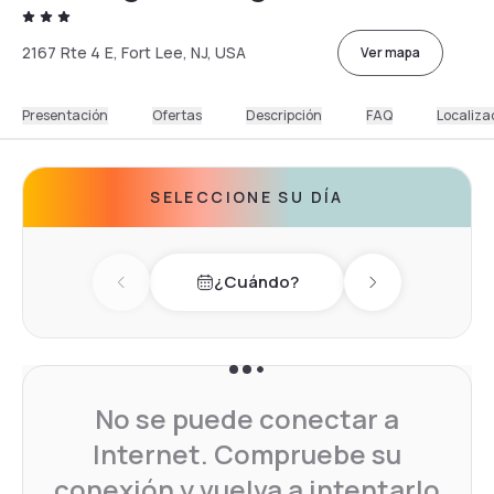
2167 Rte 4 E, Fort Lee, NJ, USA
Ver mapa
Presentación
Ofertas
Descripción
FAQ
Localiza
SELECCIONE SU DÍA
¿Cuándo?
Previous day
Next day
No se puede conectar a
Internet. Compruebe su
conexión y vuelva a intentarlo