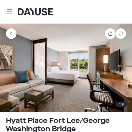
Dayuse
Comparti
Guar
1
/
9
Hyatt Place Fort Lee/George
Washington Bridge