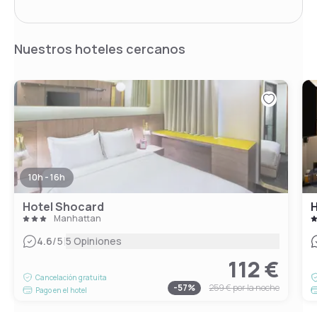
Nuestros hoteles cercanos
10h - 16h
Hotel Shocard
H
Manhattan
|
4.6
/5
5 Opiniones
112 €
Cancelación gratuita
-
57
%
259 €
por la noche
Pago en el hotel