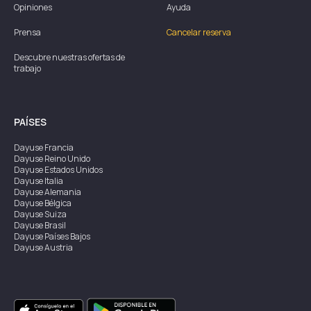
Opiniones
Ayuda
Prensa
Cancelar reserva
Descubre nuestras ofertas de
trabajo
PAÍSES
Dayuse
Francia
Dayuse
Reino Unido
Dayuse
Estados Unidos
Dayuse
Italia
Dayuse
Alemania
Dayuse
Bélgica
Dayuse
Suiza
Dayuse
Brasil
Dayuse
Países Bajos
Dayuse
Austria
Dayuse
Australia
Dayuse
Irlanda
Dayuse
Hong Kong
Dayuse
Canadá
Dayuse
Singapur