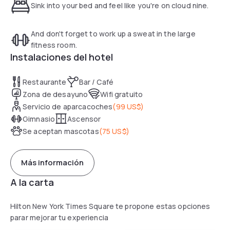
Sink into your bed and feel like you're on cloud nine.
And don't forget to work up a sweat in the large
fitness room.
Instalaciones del hotel
Restaurante
Bar / Café
Zona de desayuno
Wifi gratuito
Servicio de aparcacoches
(
99 US$
)
Gimnasio
Ascensor
Se aceptan mascotas
(
75 US$
)
Más información
A la carta
Hilton New York Times Square te propone estas opciones
parar mejorar tu experiencia