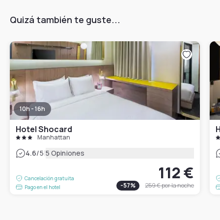
Quizá también te guste...
10h - 16h
Hotel Shocard
H
Manhattan
|
4.6
/5
5 Opiniones
112 €
Cancelación gratuita
-
57
%
259 €
por la noche
Pago en el hotel