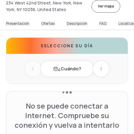
234 West 42nd Street, New York, New
Ver mapa
York, NY 10036, United States
Presentación
Ofertas
Descripción
FAQ
Localiza
SELECCIONE SU DÍA
¿Cuándo?
Previous day
Next day
No se puede conectar a
Internet. Compruebe su
conexión y vuelva a intentarlo