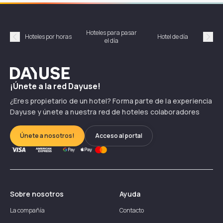
Hoteles para pasar
Habi
Hoteles por horas
Hotel de día
el día
hor
Précédent
Suiv
Dayuse
¡Únete a la red Dayuse!
¿Eres propietario de un hotel? Forma parte de la experiencia
Dayuse y únete a nuestra red de hoteles colaboradores
Únete a nosotros!
Acceso al portal
Sobre nosotros
Ayuda
La compañía
Contacto