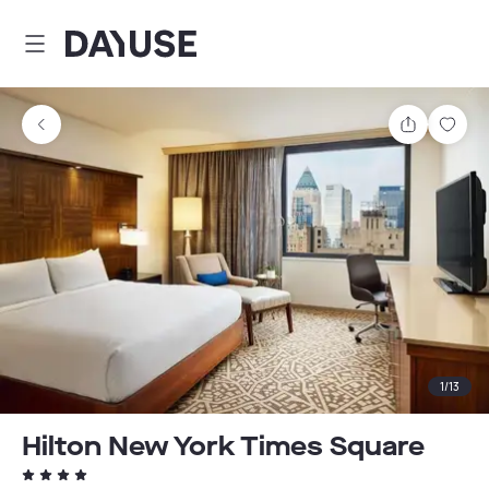
Dayuse
Comparti
Guar
1
/
13
Hilton New York Times Square