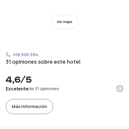
Ver mapa
518 900 594
31 opiniones sobre este hotel
4,6
/5
Info
Excelente
de 31 opiniones
Más información