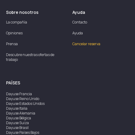
Sobre nosotros
Ayuda
La compañía
Contacto
Opiniones
Ayuda
Prensa
Cancelar reserva
Descubre nuestras ofertas de
trabajo
PAÍSES
Dayuse
Francia
Dayuse
Reino Unido
Dayuse
Estados Unidos
Dayuse
Italia
Dayuse
Alemania
Dayuse
Bélgica
Dayuse
Suiza
Dayuse
Brasil
Dayuse
Países Bajos