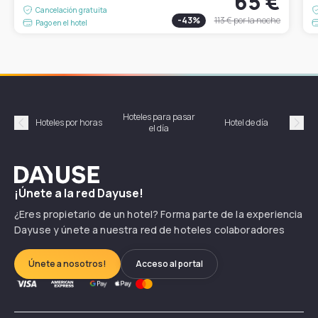
65 €
Cancelación gratuita
-
43
%
113 €
por la noche
Pago en el hotel
Hoteles para pasar
Habi
Hoteles por horas
Hotel de día
el día
hor
Précédent
Suiv
Dayuse
¡Únete a la red Dayuse!
¿Eres propietario de un hotel? Forma parte de la experiencia
Dayuse y únete a nuestra red de hoteles colaboradores
Únete a nosotros!
Acceso al portal