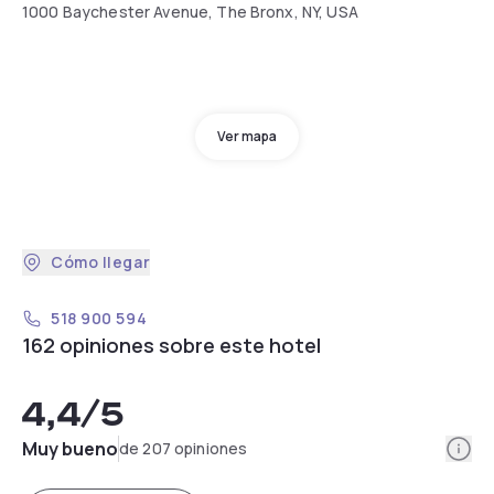
1000 Baychester Avenue, The Bronx, NY, USA
Ver mapa
Cómo llegar
518 900 594
162 opiniones sobre este hotel
4,4
/5
Info
Muy bueno
de 207 opiniones