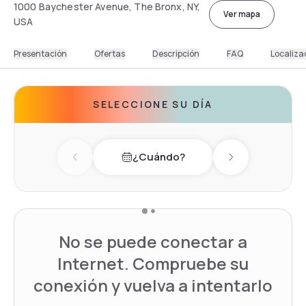
1000 Baychester Avenue, The Bronx, NY,
Ver mapa
USA
Presentación
Ofertas
Descripción
FAQ
Localiza
SELECCIONE SU DÍA
¿Cuándo?
Previous day
Next day
No se puede conectar a
Internet. Compruebe su
conexión y vuelva a intentarlo