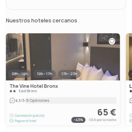
Nuestros hoteles cercanos
08h - 14h
10h - 17h
17h - 23h
The Vine Hotel Bronx
L
East Bronx
|
4.1
/5
9 Opiniones
65 €
Cancelación gratuita
-
43
%
113 €
por la noche
Pago en el hotel