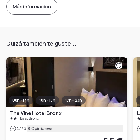
Más información
Quizá también te guste...
08h - 14h
10h - 17h
17h - 23h
The Vine Hotel Bronx
L
East Bronx
|
4.1
/5
9 Opiniones