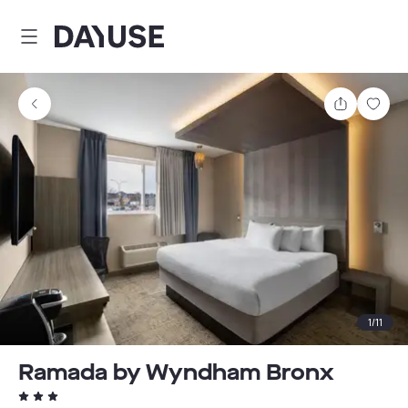
Dayuse
Comparti
Guar
1
/
11
Ramada by Wyndham Bronx