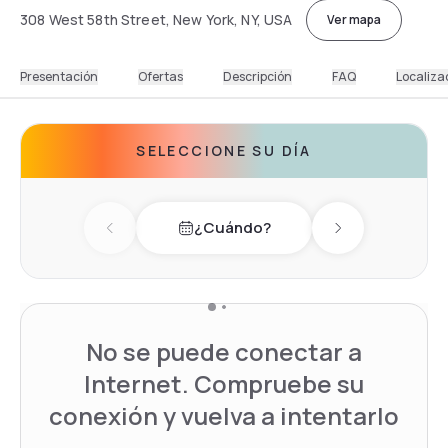
308 West 58th Street, New York, NY, USA
Ver mapa
Presentación
Ofertas
Descripción
FAQ
Localiza
SELECCIONE SU DÍA
¿Cuándo?
Previous day
Next day
No se puede conectar a
Internet. Compruebe su
conexión y vuelva a intentarlo