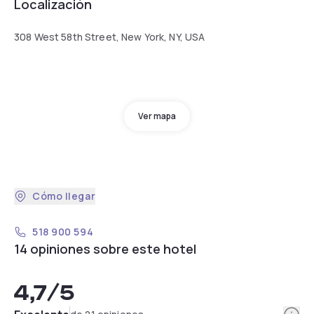
Localización
308 West 58th Street, New York, NY, USA
Ver mapa
Cómo llegar
518 900 594
14 opiniones sobre este hotel
4,7
/5
Info