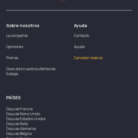
Sobre nosotros
Ayuda
La compañía
Contacto
Opiniones
Ayuda
Prensa
Cancelar reserva
Descubre nuestras ofertas de
trabajo
PAÍSES
Dayuse
Francia
Dayuse
Reino Unido
Dayuse
Estados Unidos
Dayuse
Italia
Dayuse
Alemania
Dayuse
Bélgica