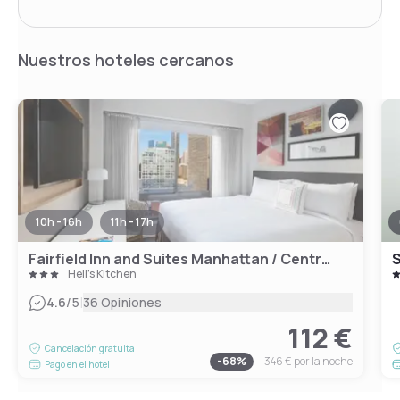
Nuestros hoteles cercanos
10h - 16h
11h - 17h
Fairfield Inn and Suites Manhattan / Central Park
S
Hell's Kitchen
|
4.6
/5
36 Opiniones
112 €
Cancelación gratuita
-
68
%
346 €
por la noche
Pago en el hotel