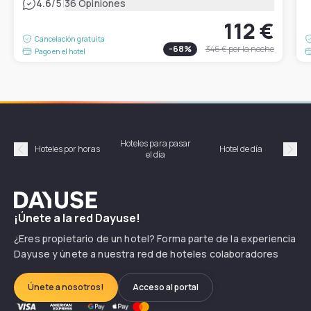
|
4.6
/5
36 Opiniones
112 €
Cancelación gratuita
-
68
%
346 €
por la noche
Pago en el hotel
Hoteles para pasar
Habi
Hoteles por horas
Hotel de día
el día
hor
Précédent
Suiv
Dayuse
¡Únete a la red Dayuse!
¿Eres propietario de un hotel? Forma parte de la experiencia
Dayuse y únete a nuestra red de hoteles colaboradores
Únete a nosotros!
Acceso al portal