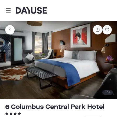
Dayuse
Comparti
Guar
1
/
11
6 Columbus Central Park Hotel