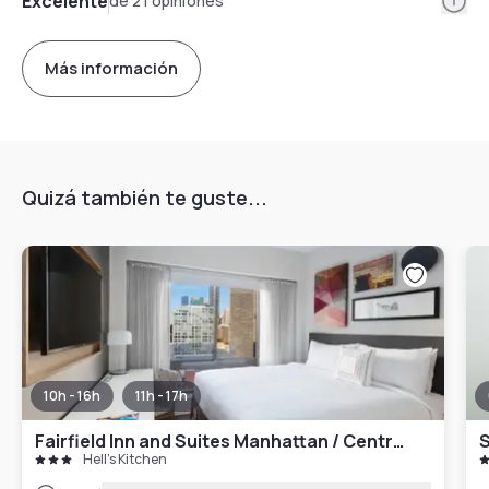
Excelente
de 21 opiniones
Más información
Quizá también te guste...
10h - 16h
11h - 17h
Fairfield Inn and Suites Manhattan / Central Park
S
Hell's Kitchen