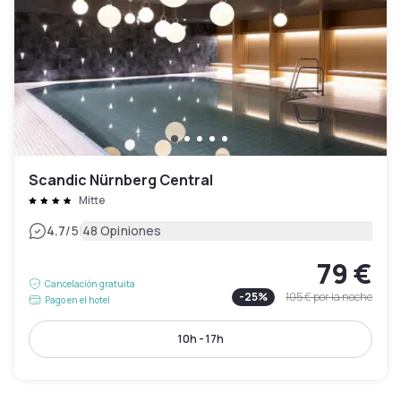
Scandic Nürnberg Central
Mitte
|
4.7
/5
48 Opiniones
79 €
Cancelación gratuita
-
25
%
105 €
por la noche
Pago en el hotel
10h - 17h