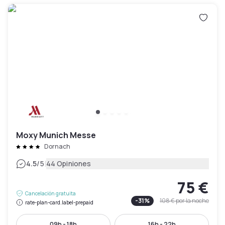
Moxy Munich Messe
Dornach
|
4.5
/5
44 Opiniones
75 €
Cancelación gratuita
-
31
%
108 €
por la noche
rate-plan-card.label-prepaid
09h - 18h
16h - 22h