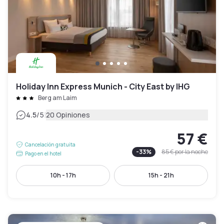
Holiday Inn Express Munich - City East by IHG
Berg am Laim
|
4.5
/5
20 Opiniones
57 €
Cancelación gratuita
-
33
%
85 €
por la noche
Pago en el hotel
10h - 17h
15h - 21h