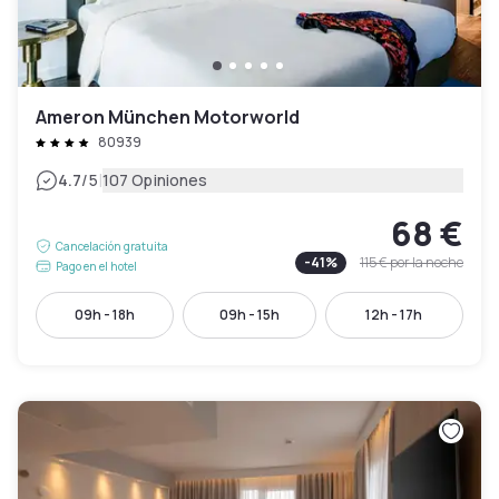
Ameron München Motorworld
80939
|
4.7
/5
107 Opiniones
68 €
Cancelación gratuita
-
41
%
115 €
por la noche
Pago en el hotel
09h - 18h
09h - 15h
12h - 17h