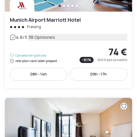
Munich Airport Marriott Hotel
Freising
|
4.6
/5
38 Opiniones
74 €
Cancelación gratuita
-
61
%
189 €
por la noche
rate-plan-card.label-prepaid
08h - 14h
09h - 17h