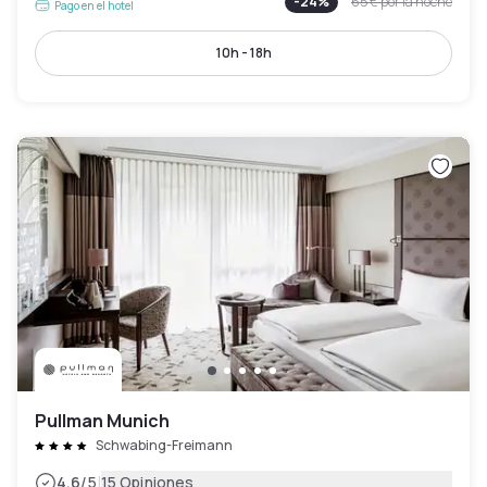
-
24
%
65 €
por la noche
Pago en el hotel
10h - 18h
Pullman Munich
Schwabing-Freimann
|
4.6
/5
15 Opiniones