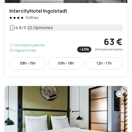
IntercityHotel Ingolstadt
Kothau
|
4.6
/5
22 Opiniones
63 €
Cancelación gratuita
-
43
%
110 €
por la noche
Pago en el hotel
08h - 15h
09h - 18h
12h - 17h