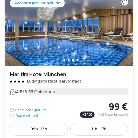
Acceso a piscina incluido
Maritim Hotel München
Ludwigsvorstadt-Isarvorstadt
|
4.5
/5
33 Opiniones
99 €
Cancelación gratuita
-
34
%
150 €
por la noche
Pago en el hotel
09h - 18h
11h - 17h