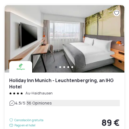
Holiday Inn Munich - Leuchtenbergring, an IHG
Hotel
Au-Haidhausen
|
4.5
/5
36 Opiniones
89 €
Cancelación gratuita
Pago en el hotel