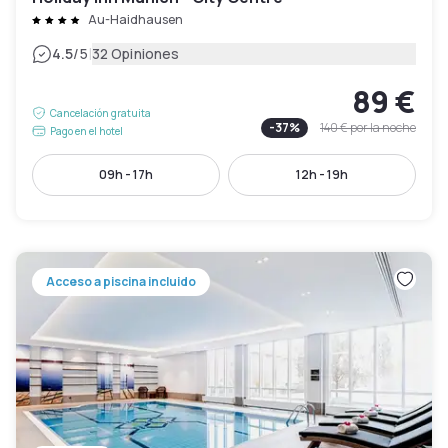
Au-Haidhausen
|
4.5
/5
32 Opiniones
89 €
Cancelación gratuita
-
37
%
140 €
por la noche
Pago en el hotel
09h - 17h
12h - 19h
Acceso a piscina incluido