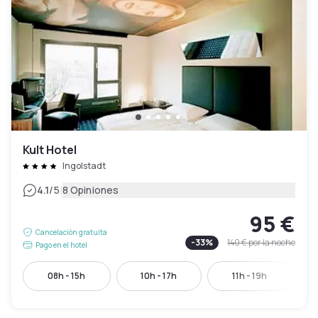
Kult Hotel
Ingolstadt
|
4.1
/5
8 Opiniones
95 €
Cancelación gratuita
-
33
%
140 €
por la noche
Pago en el hotel
08h - 15h
10h - 17h
11h - 19h