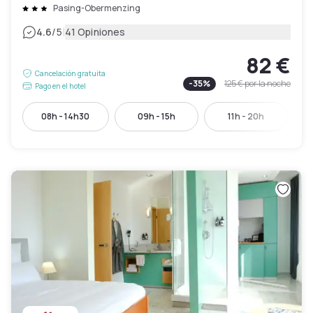
Pasing-Obermenzing
|
4.6
/5
41 Opiniones
82 €
Cancelación gratuita
-
35
%
125 €
por la noche
Pago en el hotel
08h - 14h30
09h - 15h
11h - 20h