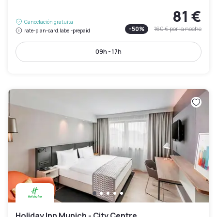
81 €
Cancelación gratuita
-
50
%
160 €
por la noche
rate-plan-card.label-prepaid
09h - 17h
Holiday Inn Munich - City Centre