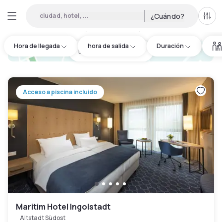
ciudad, hotel, ...
¿Cuándo?
Todo
Hoteles por horas en Bayern
:
58
Hora de llegada
hora de salida
Duración
hotel.cta.view_map
Acceso a piscina incluido
Maritim Hotel Ingolstadt
Altstadt Südost