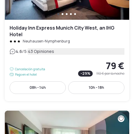
Holiday Inn Express Munich City West, an IHG
Hotel
Neuhausen-Nymphenburg
|
4.6
/5
43 Opiniones
79 €
Cancelación gratuita
-
29
%
110 €
por la noche
Pago en el hotel
08h - 14h
10h - 18h