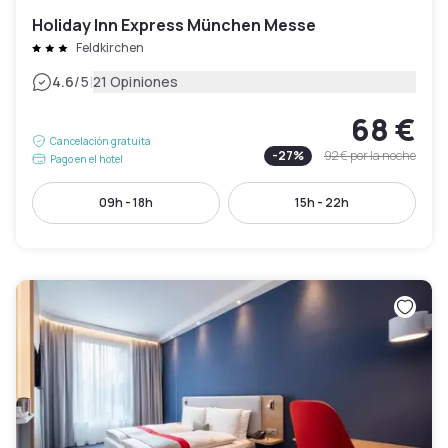
Holiday Inn Express München Messe
Feldkirchen
|
4.6
/5
21 Opiniones
68 €
Cancelación gratuita
-
27
%
92 €
por la noche
Pago en el hotel
09h - 18h
15h - 22h