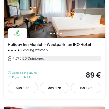
Holiday Inn Munich - Westpark, an IHG Hotel
Sendling-Westpark
|
4.7
/5
60 Opiniones
89 €
Cancelación gratuita
Pago en el hotel
08h - 14h
09h - 17h
14h - 21h