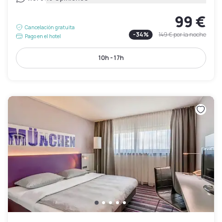
99 €
Cancelación gratuita
-
34
%
149 €
por la noche
Pago en el hotel
10h - 17h