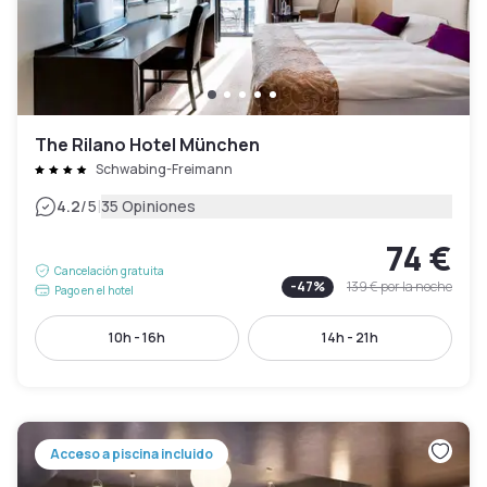
The Rilano Hotel München
Schwabing-Freimann
|
4.2
/5
35 Opiniones
74 €
Cancelación gratuita
-
47
%
139 €
por la noche
Pago en el hotel
10h - 16h
14h - 21h
Acceso a piscina incluido