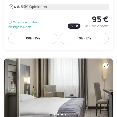
|
4.8
/5
39 Opiniones
95 €
Cancelación gratuita
-
26
%
128 €
por la noche
Pago en el hotel
08h - 15h
10h - 17h