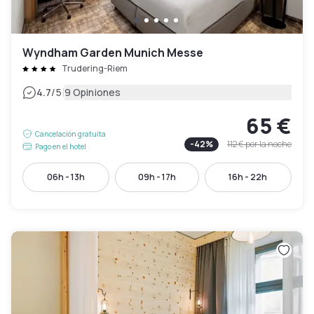
Wyndham Garden Munich Messe
Trudering-Riem
|
4.7
/5
9 Opiniones
65 €
Cancelación gratuita
-
42
%
112 €
por la noche
Pago en el hotel
06h - 13h
09h - 17h
16h - 22h