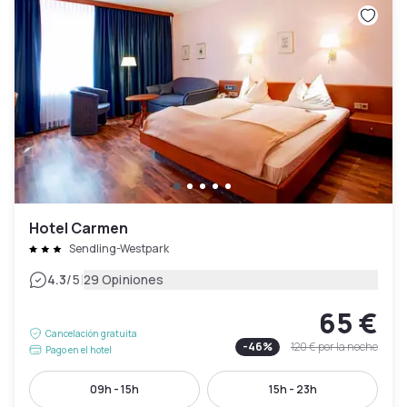
Hotel Carmen
Sendling-Westpark
|
4.3
/5
29 Opiniones
65 €
Cancelación gratuita
-
46
%
120 €
por la noche
Pago en el hotel
09h - 15h
15h - 23h