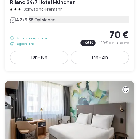
Rilano 24/7 Hotel München
Schwabing-Freimann
|
4.3
/5
35 Opiniones
70 €
Cancelación gratuita
-
46
%
129 €
por la noche
Pago en el hotel
10h - 16h
14h - 21h