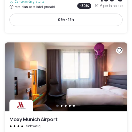
Cancelación gratuita
-
30
%
191 €
por la noche
rate-plan-card.label-prepaid
09h - 18h
Moxy Munich Airport
Schwaig