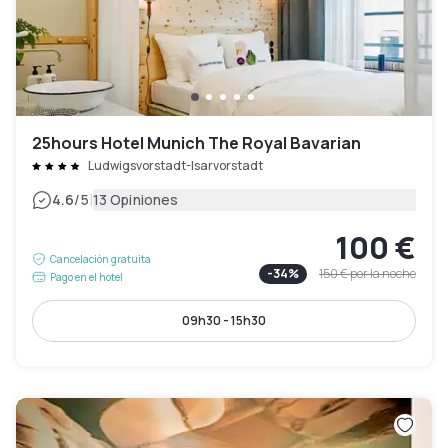
25hours Hotel Munich The Royal Bavarian
Ludwigsvorstadt-Isarvorstadt
|
4.6
/5
13 Opiniones
100 €
Cancelación gratuita
-
34
%
150 €
por la noche
Pago en el hotel
09h30 - 15h30