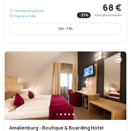
68 €
Cancelación gratuita
-
33
%
101 €
por la noche
Pago en el hotel
11h - 17h
Amalienburg - Boutique & Boarding Hotel