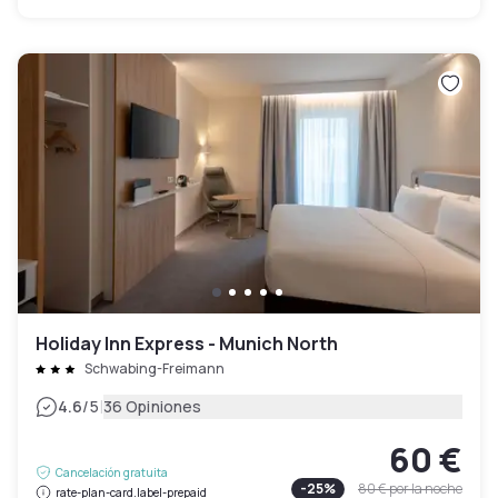
Holiday Inn Express - Munich North
Schwabing-Freimann
|
4.6
/5
36 Opiniones
60 €
Cancelación gratuita
-
25
%
80 €
por la noche
rate-plan-card.label-prepaid