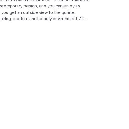
ontemporary design, and you can enjoy an
ly you get an outside view to the quieter
nspiring, modern and homely environment. All
ne, Digital room control, Free WLAN, Coffee