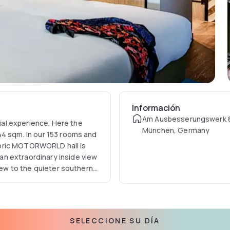
Información
Am Ausbesserungswerk 
al experience. Here the
München, Germany
44 sqm. In our 153 rooms and
istoric MOTORWORLD hall is
n extraordinary inside view
view to the quieter southern
ng, modern and homely
oning, Safe, Telephone,
. Free use of our vitality
SELECCIONE SU DÍA