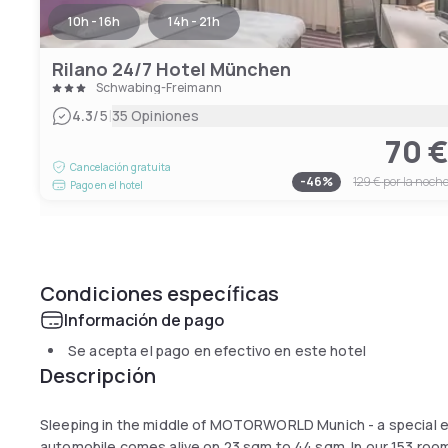
10h - 16h
14h - 21h
Rilano 24/7 Hotel München
Schwabing-Freimann
|
4.3
/5
35 Opiniones
70 
Cancelación gratuita
-
46
%
129 €
por la noch
Pago en el hotel
Condiciones específicas
Información de pago
Se acepta el pago en efectivo en este hotel
Descripción
Sleeping in the middle of MOTORWORLD Munich - a special ex
automobile comes alive on 23 sqm to 44 sqm. In our 153 rooms