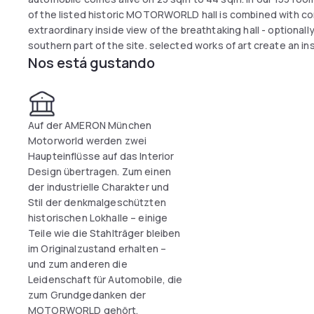
of the listed historic MOTORWORLD hall is combined with c
extraordinary inside view of the breathtaking hall - optional
southern part of the site. selected works of art create an i
Nos está gustando
our rooms are equipped with Air conditioning, Safe, Telepho
maker and minibar. Free use of our vitality included.
Auf der AMERON München
Motorworld werden zwei
Haupteinflüsse auf das Interior
Design übertragen. Zum einen
der industrielle Charakter und
Stil der denkmalgeschützten
historischen Lokhalle – einige
Teile wie die Stahlträger bleiben
im Originalzustand erhalten –
und zum anderen die
Leidenschaft für Automobile, die
zum Grundgedanken der
MOTORWORLD gehört.