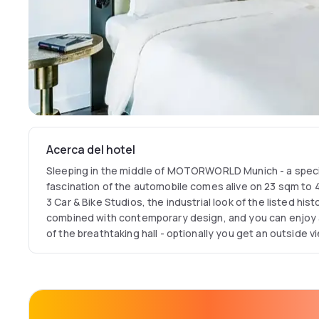
Acerca del hotel
Sleeping in the middle of MOTORWORLD Munich - a speci
fascination of the automobile comes alive on 23 sqm to 
3 Car & Bike Studios, the industrial look of the listed h
combined with contemporary design, and you can enjoy a
of the breathtaking hall - optionally you get an outside 
part of the site. selected works of art create an inspiri
environment. All our rooms are equipped with Air conditi
Digital room control, Free WLAN, Coffee maker and minibar
included.