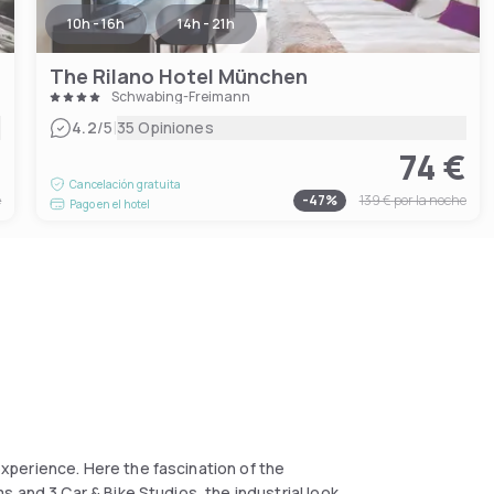
10h - 16h
14h - 21h
The Rilano Hotel München
Schwabing-Freimann
|
4.2
/5
35 Opiniones
€
74 €
Cancelación gratuita
e
-
47
%
139 €
por la noche
Pago en el hotel
perience. Here the fascination of the
 and 3 Car & Bike Studios, the industrial look