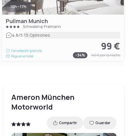
10h - 17h
Pullman Munich
Schwabing-Freimann
|
4.6
/5
15 Opiniones
99 €
Cancelación gratuita
-
34
%
149 €
por la noche
Pago en el hotel
Ameron München
Motorworld
Compartir
Guardar