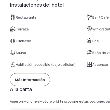
Instalaciones del hotel
Restaurante
Bar / Café
Terraza
Wifi gratui
Gimnasio
Spa
Sauna
Baño de v
Habitación accesible (bajo petición)
Ascensor
Más información
A la carta
Ameron München Motorworld te propone estas opciones para