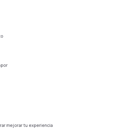
to
apor
r mejorar tu experiencia