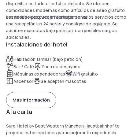
disponible en todo el establecimiento. Se ofrecen
comodidades modernas como artículos de aseo gratuito,
secador de pelo y caja fuerte personal.
Los huéspedes pueden disfrutar de varios servicios como
una recepción las 24 horas y consigna de equipaje. Se
admiten mascotas bajo petición, con posibles cargos
adicionales.
Instalaciones del hotel
Habitación familiar (bajo petición)
Bar / Café
Zona de desayuno
Máquinas expendedoras
Wifi gratuito
Ascensor
Se aceptan mascotas
Más información
A la carta
Sure Hotel by Best Western München Hauptbahnhof te
propone estas opciones parar mejorar tu experiencia