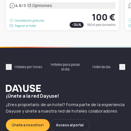
|
4.6
/5
13 Opiniones
100 €
Cancelación gratuita
-
34
%
150 €
por la noche
Pago en el hotel
Hoteles para pasar
Habi
Hoteles por horas
Hotel de día
el día
hor
Précédent
Suiv
Dayuse
¡Únete a la red Dayuse!
¿Eres propietario de un hotel? Forma parte de la experiencia
Dayuse y únete a nuestra red de hoteles colaboradores
Únete a nosotros!
Acceso al portal