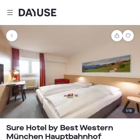
Dayuse
Comparti
Guar
1
/
18
Sure Hotel by Best Western
München Hauptbahnhof