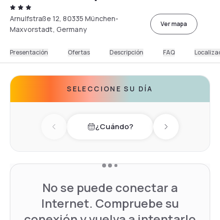
Arnulfstraße 12, 80335 München-
Ver mapa
Maxvorstadt, Germany
Presentación
Ofertas
Descripción
FAQ
Localiza
SELECCIONE SU DÍA
¿Cuándo?
Previous day
Next day
No se puede conectar a
Internet. Compruebe su
conexión y vuelva a intentarlo