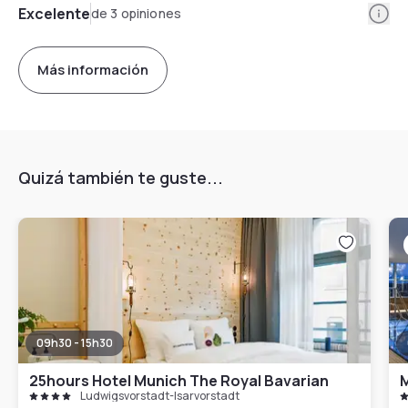
Info
Excelente
de 3 opiniones
Más información
Quizá también te guste...
09h30 - 15h30
25hours Hotel Munich The Royal Bavarian
M
Ludwigsvorstadt-Isarvorstadt