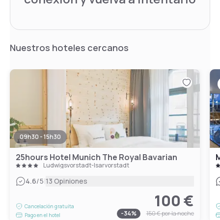
Nuestros hoteles cercanos
09h30 - 15h30
25hours Hotel Munich The Royal Bavarian
M
Ludwigsvorstadt-Isarvorstadt
|
4.6
/5
13 Opiniones
100 €
Cancelación gratuita
-
34
%
150 €
por la noche
Pago en el hotel