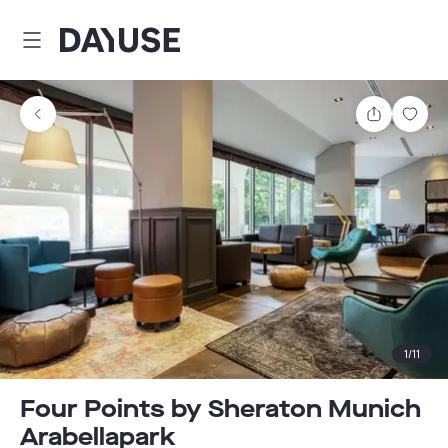
Dayuse
Comparti
Guar
1
/
11
Four Points by Sheraton Munich
Arabellapark