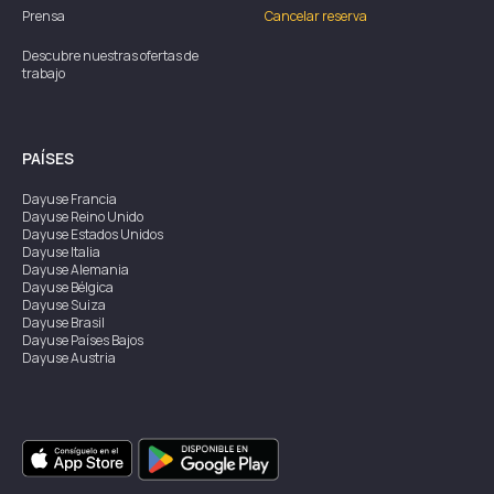
Prensa
Cancelar reserva
Descubre nuestras ofertas de
trabajo
PAÍSES
Dayuse
Francia
Dayuse
Reino Unido
Dayuse
Estados Unidos
Dayuse
Italia
Dayuse
Alemania
Dayuse
Bélgica
Dayuse
Suiza
Dayuse
Brasil
Dayuse
Países Bajos
Dayuse
Austria
Dayuse
Australia
Dayuse
Irlanda
Dayuse
Hong Kong
Dayuse
Canadá
Dayuse
Singapur
Dayuse
Suecia
Dayuse
Tailandia