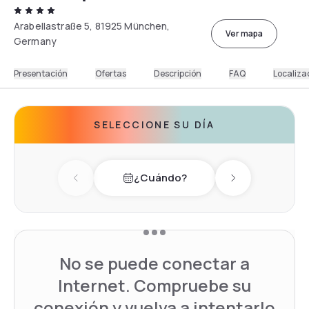
Arabellastraße 5, 81925 München,
Ver mapa
Germany
Presentación
Ofertas
Descripción
FAQ
Localiza
SELECCIONE SU DÍA
¿Cuándo?
Previous day
Next day
No se puede conectar a
Internet. Compruebe su
conexión y vuelva a intentarlo