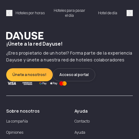
Hoteles para pasar
Habi
Hoteles por horas
Hotel de día
el día
hor
Précédent
Suiv
Dayuse
¡Únete a la red Dayuse!
¿Eres propietario de un hotel? Forma parte de la experiencia
Dayuse y únete a nuestra red de hoteles colaboradores
Únete a nosotros!
Acceso al portal
Sobre nosotros
Ayuda
La compañía
Contacto
Opiniones
Ayuda