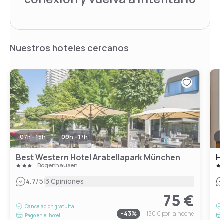
Nuestros hoteles cercanos
07h - 15h
09h - 17h
Best Western Hotel Arabellapark München
Bogenhausen
|
4.7
/5
3 Opiniones
75 €
Cancelación gratuita
-
43
%
130 €
por la noche
Pago en el hotel