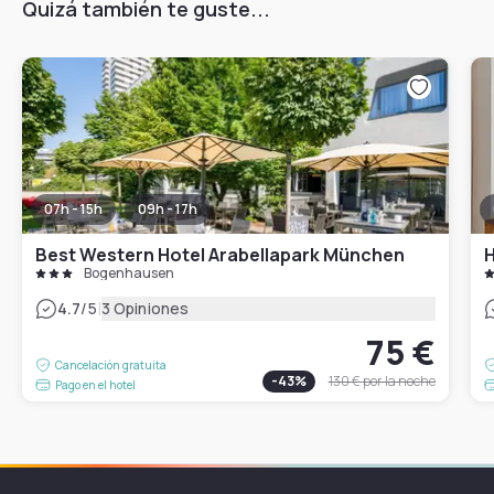
Quizá también te guste...
07h - 15h
09h - 17h
Best Western Hotel Arabellapark München
Bogenhausen
|
4.7
/5
3 Opiniones
75 €
Cancelación gratuita
-
43
%
130 €
por la noche
Pago en el hotel