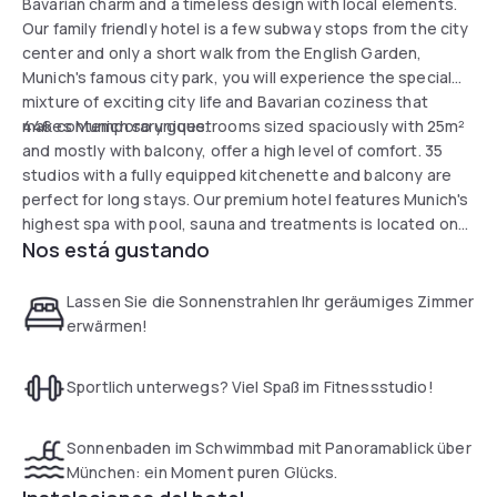
Bavarian charm and a timeless design with local elements.
Our family friendly hotel is a few subway stops from the city
center and only a short walk from the English Garden,
Munich's famous city park, you will experience the special
mixture of exciting city life and Bavarian coziness that
makes Munich so unique.
446 contemporary guestrooms sized spaciously with 25m²
and mostly with balcony, offer a high level of comfort. 35
studios with a fully equipped kitchenette and balcony are
perfect for long stays. Our premium hotel features Munich's
highest spa with pool, sauna and treatments is located on
Nos está gustando
the 22nd floor. Enjoy a unique park view over the English
Garden, the city center, up to the Alps.
Lassen Sie die Sonnenstrahlen Ihr geräumiges Zimmer
erwärmen!
Sportlich unterwegs? Viel Spaß im Fitnessstudio!
Sonnenbaden im Schwimmbad mit Panoramablick über
München: ein Moment puren Glücks.