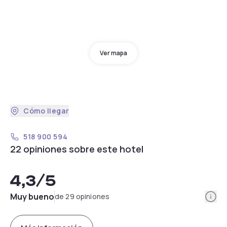
Ver mapa
Cómo llegar
518 900 594
22 opiniones sobre este hotel
4,3
/5
Info
Muy bueno
de 29 opiniones