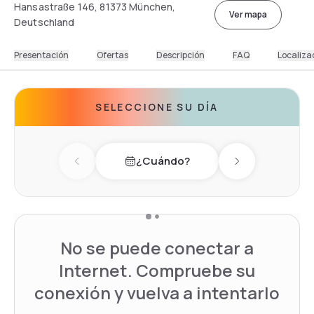
Hansastraße 146, 81373 München,
Ver mapa
Deutschland
Presentación
Ofertas
Descripción
FAQ
Localiza
SELECCIONE SU DÍA
¿Cuándo?
Previous day
Next day
No se puede conectar a
Internet. Compruebe su
conexión y vuelva a intentarlo