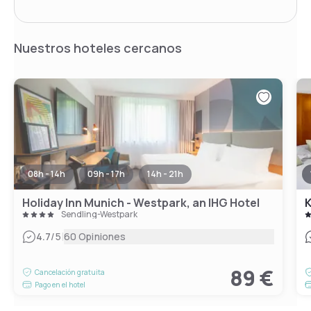
Nuestros hoteles cercanos
08h - 14h
09h - 17h
14h - 21h
Holiday Inn Munich - Westpark, an IHG Hotel
K
Sendling-Westpark
|
4.7
/5
60 Opiniones
89 €
Cancelación gratuita
Pago en el hotel