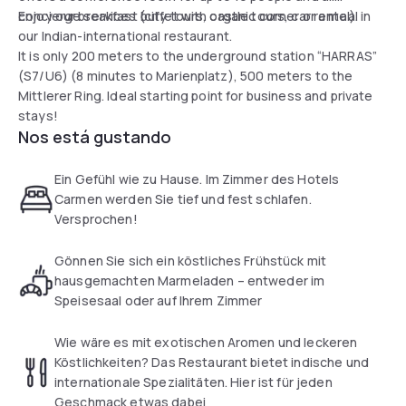
concierge services (city tours, castle tours, car rental).
Enjoy our breakfast buffet with organic corner or a meal in
our Indian-international restaurant.
It is only 200 meters to the underground station “HARRAS”
(S7/U6) (8 minutes to Marienplatz), 500 meters to the
Mittlerer Ring. Ideal starting point for business and private
stays!
Nos está gustando
Ein Gefühl wie zu Hause. Im Zimmer des Hotels
Carmen werden Sie tief und fest schlafen.
Versprochen!
Gönnen Sie sich ein köstliches Frühstück mit
hausgemachten Marmeladen – entweder im
Speisesaal oder auf Ihrem Zimmer
Wie wäre es mit exotischen Aromen und leckeren
Köstlichkeiten? Das Restaurant bietet indische und
internationale Spezialitäten. Hier ist für jeden
Geschmack etwas dabei