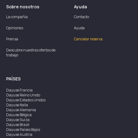
Sobre nosotros
Ayuda
La compañía
Contacto
Opiniones
Ayuda
Prensa
Cancelar reserva
Descubre nuestras ofertas de
trabajo
PAÍSES
Dayuse
Francia
Dayuse
Reino Unido
Dayuse
Estados Unidos
Dayuse
Italia
Dayuse
Alemania
Dayuse
Bélgica
Dayuse
Suiza
Dayuse
Brasil
Dayuse
Países Bajos
Dayuse
Austria