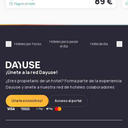
89 €
Pago en el hotel
Hoteles para pasar
Habi
Hoteles por horas
Hotel de día
el día
hor
Précédent
Suiv
Dayuse
¡Únete a la red Dayuse!
¿Eres propietario de un hotel? Forma parte de la experiencia
Dayuse y únete a nuestra red de hoteles colaboradores
Únete a nosotros!
Acceso al portal