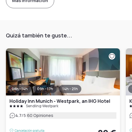
Más información
Quizá también te guste...
08h - 14h
09h - 17h
14h - 21h
Holiday Inn Munich - Westpark, an IHG Hotel
K
Sendling-Westpark
|
4.7
/5
60 Opiniones
Cancelación gratuita