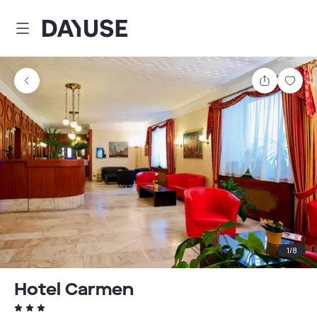
Dayuse
Comparti
Guar
1
/
8
Hotel Carmen