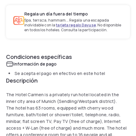
Regala un día fuera del tiempo
Spa, terraza, hammam... Regala una escapada
inolvidable con la
tarjeta regalo Dayuse
. No disponible
en todos los hoteles. Consulta la participación.
Condiciones específicas
Información de pago
Se acepta el pago en efectivo en este hotel
Descripción
The Hotel Carmen is a privately run hotel located in the
inner city area of Munich (Sendling/Westpark district).
The hotel has 63 rooms, equipped with cherry wood
furniture, bath/toilet or shower/toilet, telephone, radio,
minibar, flat screen TV, Pay TV (free of charge), Internet
access + W-Lan (free of charge) and much more. The hotel
offers a conference room for up to 16 people and all