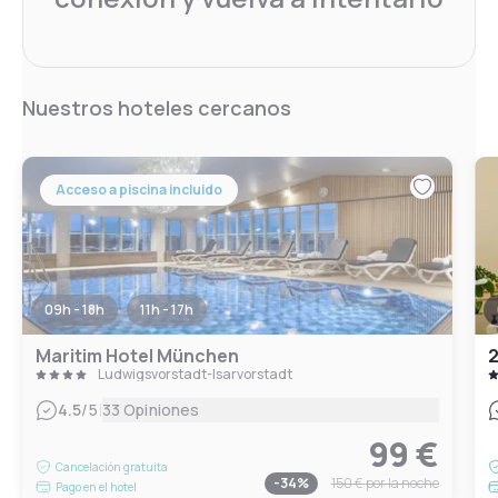
Nuestros hoteles cercanos
Acceso a piscina incluido
09h - 18h
11h - 17h
Maritim Hotel München
2
Ludwigsvorstadt-Isarvorstadt
|
4.5
/5
33 Opiniones
99 €
Cancelación gratuita
-
34
%
150 €
por la noche
Pago en el hotel