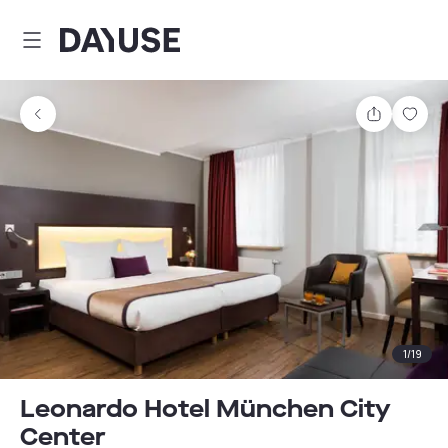
Dayuse
Comparti
Guar
1
/
19
Leonardo Hotel München City
Center