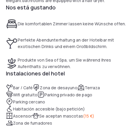
elegant bathrooms are equipped with a hair dryer.
Nos está gustando
Die komfortablen Zimmer lassen keine Wünsche offen.
Perfekte Abendunterhaltung an der Hotelbar mit
exotischen Drinks und einem Großbildschirm.
Produkte von Sea of Spa, um Sie während Ihres
Aufenthalts zu verwöhnen.
Instalaciones del hotel
Bar / Café
Zona de desayuno
Terraza
Wifi gratuito
Parking privado de pago
Parking cercano
Habitación accesible (bajo petición)
Ascensor
Se aceptan mascotas
(
15 €
)
Zona de fumadores