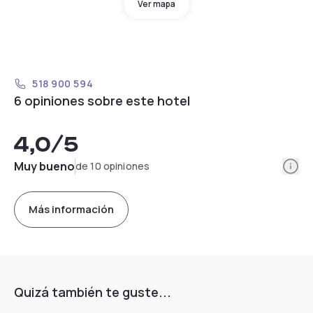
Ver mapa
518 900 594
6 opiniones sobre este hotel
4,0
/5
Info
Muy bueno
de 10 opiniones
Más información
Quizá también te guste...