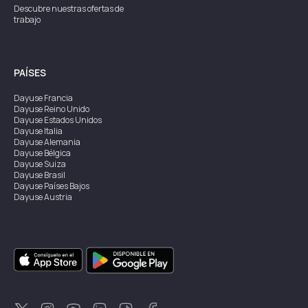
Descubre nuestras ofertas de
trabajo
PAÍSES
Dayuse
Francia
Dayuse
Reino Unido
Dayuse
Estados Unidos
Dayuse
Italia
Dayuse
Alemania
Dayuse
Bélgica
Dayuse
Suiza
Dayuse
Brasil
Dayuse
Países Bajos
Dayuse
Austria
Dayuse
Australia
Dayuse
Irlanda
Dayuse
Hong Kong
Dayuse
Canadá
Dayuse
Singapur
Dayuse
Suecia
Dayuse
Tailandia
Dayuse
Portugal
Dayuse
Corea
Dayuse
Nueva Zelanda