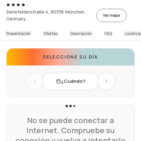
Senefelderstraße 4, 80336 München,
Ver mapa
Germany
Presentación
Ofertas
Descripción
FAQ
Localiza
SELECCIONE SU DÍA
¿Cuándo?
Previous day
Next day
No se puede conectar a
Internet. Compruebe su
conexión y vuelva a intentarlo