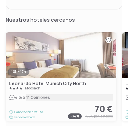
Nuestros hoteles cercanos
10h - 17h
Leonardo Hotel Munich City North
L
Moosach
|
4.5
/5
11 Opiniones
70 €
Cancelación gratuita
-
34
%
105 €
por la noche
Pago en el hotel