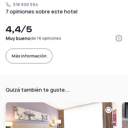
518 900 594
7 opiniones sobre este hotel
4,4
/5
Info
Muy bueno
de 16 opiniones
Más información
Quizá también te guste...