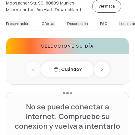
Moosacher Str. 90, 80809 Munich-
Ver mapa
Milbertshofen-Am Hart, Deutschland
Presentación
Ofertas
Descripción
FAQ
Localiza
SELECCIONE SU DÍA
¿Cuándo?
Previous day
Next day
No se puede conectar a
Internet. Compruebe su
conexión y vuelva a intentarlo