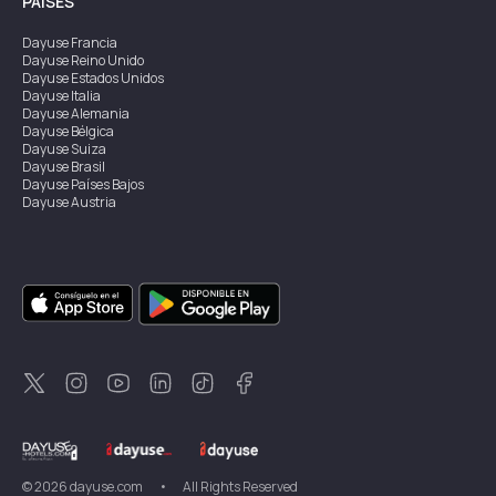
PAÍSES
Dayuse
Francia
Dayuse
Reino Unido
Dayuse
Estados Unidos
Dayuse
Italia
Dayuse
Alemania
Dayuse
Bélgica
Dayuse
Suiza
Dayuse
Brasil
Dayuse
Países Bajos
Dayuse
Austria
Dayuse
Australia
Dayuse
Irlanda
Dayuse
Hong Kong
Dayuse
Canadá
Dayuse
Singapur
Dayuse
Suecia
Dayuse
Tailandia
Dayuse
Portugal
Dayuse
Corea
Dayuse
Nueva Zelanda
Dayuse
Turquía
©
2026
dayuse.com
•
All Rights Reserved