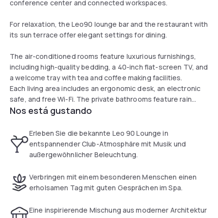
conference center and connected workspaces.
For relaxation, the Leo90 lounge bar and the restaurant with
its sun terrace offer elegant settings for dining.
The air-conditioned rooms feature luxurious furnishings,
including high-quality bedding, a 40-inch flat-screen TV, and
a welcome tray with tea and coffee making facilities.
Each living area includes an ergonomic desk, an electronic
safe, and free Wi-Fi. The private bathrooms feature rain
Nos está gustando
showers or bathtubs, with exclusive toiletries and a
hairdryer, ensuring a memorable stay in the heart of the
Bavarian capital.
Erleben Sie die bekannte Leo 90 Lounge in
entspannender Club-Atmosphäre mit Musik und
außergewöhnlicher Beleuchtung.
Verbringen mit einem besonderen Menschen einen
erholsamen Tag mit guten Gesprächen im Spa.
Eine inspirierende Mischung aus moderner Architektur