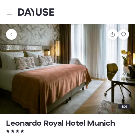
Dayuse
Comparti
Guar
1
/
21
Leonardo Royal Hotel Munich