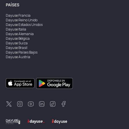
PAÍSES
Dayuse
Francia
Dayuse
Reino Unido
Dayuse
Estados Unidos
Dayuse
Italia
Dayuse
Alemania
Dayuse
Bélgica
Dayuse
Suiza
Dayuse
Brasil
Dayuse
Países Bajos
Dayuse
Austria
Dayuse
Australia
Dayuse
Irlanda
Dayuse
Hong Kong
Dayuse
Canadá
Dayuse
Singapur
Dayuse
Suecia
Dayuse
Tailandia
Dayuse
Portugal
Dayuse
Corea
Dayuse
Nueva Zelanda
Dayuse
Turquía