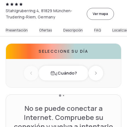
Stahlgruberring 4, 81829 München-
Ver mapa
Trudering-Riem, Germany
Presentación
Ofertas
Descripción
FAQ
Localiza
SELECCIONE SU DÍA
¿Cuándo?
Previous day
Next day
No se puede conectar a
Internet. Compruebe su
conexión y vuelva a intentarlo