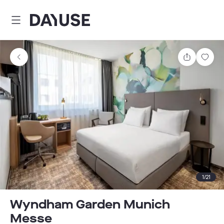
Dayuse
Comparti
Guar
1
/
21
Wyndham Garden Munich
Messe