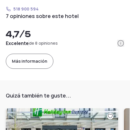
518 900 594
7 opiniones sobre este hotel
4,7
/5
Info
Excelente
de 8 opiniones
Más información
Quizá también te guste...