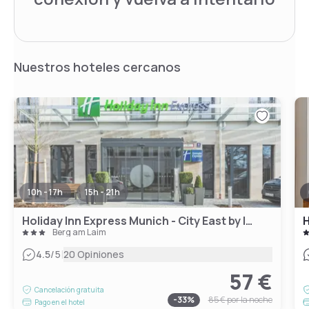
Nuestros hoteles cercanos
10h - 17h
15h - 21h
Holiday Inn Express Munich - City East by IHG
Berg am Laim
|
4.5
/5
20 Opiniones
57 €
Cancelación gratuita
-
33
%
85 €
por la noche
Pago en el hotel