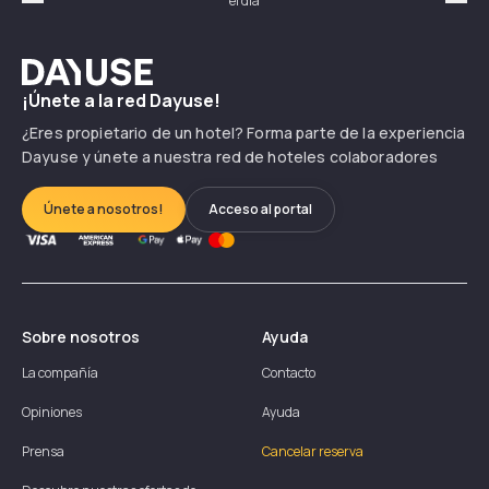
el día
hor
Précédent
Suiv
Dayuse
¡Únete a la red Dayuse!
¿Eres propietario de un hotel? Forma parte de la experiencia
Dayuse y únete a nuestra red de hoteles colaboradores
Únete a nosotros!
Acceso al portal
Sobre nosotros
Ayuda
La compañía
Contacto
Opiniones
Ayuda
Prensa
Cancelar reserva