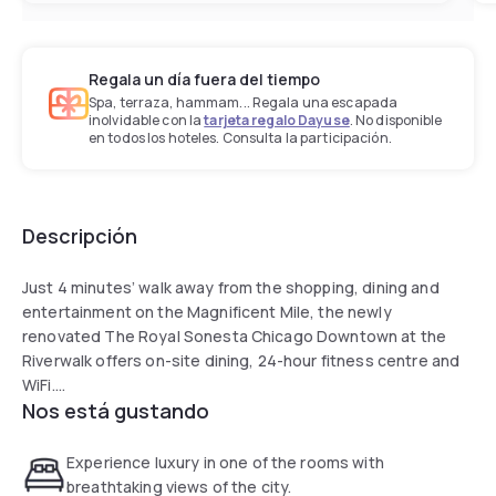
Regala un día fuera del tiempo
Spa, terraza, hammam... Regala una escapada
inolvidable con la
tarjeta regalo Dayuse
. No disponible
en todos los hoteles. Consulta la participación.
Descripción
Just 4 minutes’ walk away from the shopping, dining and
entertainment on the Magnificent Mile, the newly
renovated The Royal Sonesta Chicago Downtown at the
Riverwalk offers on-site dining, 24-hour fitness centre and
WiFi.
Nos está gustando
Featuring views of the city or the Chicago River, every room
at Royal Sonesta Chicago provides a 48-inch flat-screen
Experience luxury in one of the rooms with
TV, small refrigerator. Free bottled water and a coffee
breathtaking views of the city.