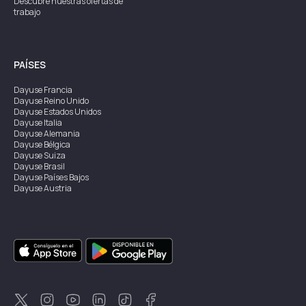
Descubre nuestras ofertas de
trabajo
PAÍSES
Dayuse
Francia
Dayuse
Reino Unido
Dayuse
Estados Unidos
Dayuse
Italia
Dayuse
Alemania
Dayuse
Bélgica
Dayuse
Suiza
Dayuse
Brasil
Dayuse
Países Bajos
Dayuse
Austria
Dayuse
Australia
Dayuse
Irlanda
Dayuse
Hong Kong
Dayuse
Canadá
Dayuse
Singapur
Dayuse
Suecia
Dayuse
Tailandia
Dayuse
Portugal
Dayuse
Corea
Dayuse
Nueva Zelanda