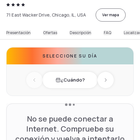
71 East Wacker Drive, Chicago, IL, USA
Ver mapa
Presentación
Ofertas
Descripción
FAQ
Localiza
SELECCIONE SU DÍA
¿Cuándo?
Previous day
Next day
No se puede conectar a
Internet. Compruebe su
conexión y vuelva a intentarlo