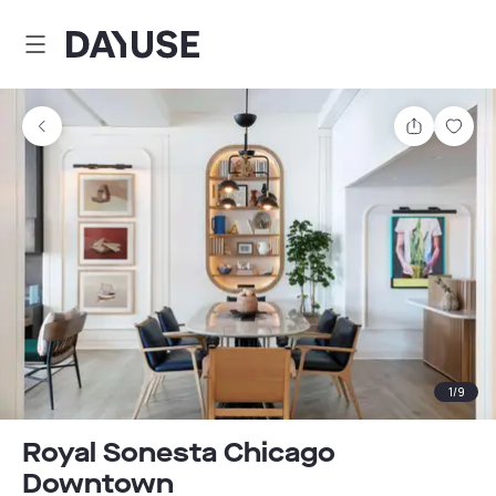
Dayuse
Comparti
Guar
1
/
9
Royal Sonesta Chicago
Downtown