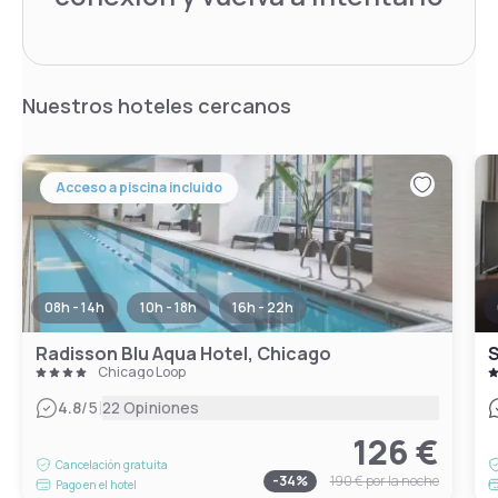
Nuestros hoteles cercanos
Acceso a piscina incluido
08h - 14h
10h - 18h
16h - 22h
Radisson Blu Aqua Hotel, Chicago
Chicago Loop
|
4.8
/5
22 Opiniones
126 €
Cancelación gratuita
-
34
%
190 €
por la noche
Pago en el hotel