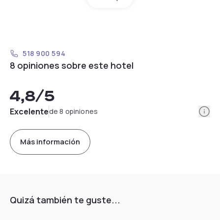
518 900 594
8 opiniones sobre este hotel
4,8
/5
Info
Excelente
de 8 opiniones
Más información
Quizá también te guste...