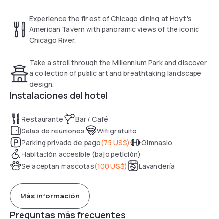
maker are also included.
Experience the finest of Chicago dining at Hoyt's
Royal Sonesta Chicago modern American tavern, Hoyt's,
American Tavern with panoramic views of the iconic
serves Midwestern-inspired dishes for breakfast, lunch and
Chicago River.
dinner. It also boasts views of the Chicago River.
Take a stroll through the Millennium Park and discover
A business centre, ballroom and meeting space are
a collection of public art and breathtaking landscape
available on-site .
design.
Instalaciones del hotel
The Art Institute of Chicago and Millennium Park are both
less than a mile away from the hotel. The Theatre District is
Restaurante
Bar / Café
a 5-minute walk away.
Salas de reuniones
Wifi gratuito
Parking privado de pago
(
75 US$
)
Gimnasio
Habitación accesible (bajo petición)
Se aceptan mascotas
(
100 US$
)
Lavandería
Más información
Preguntas más frecuentes