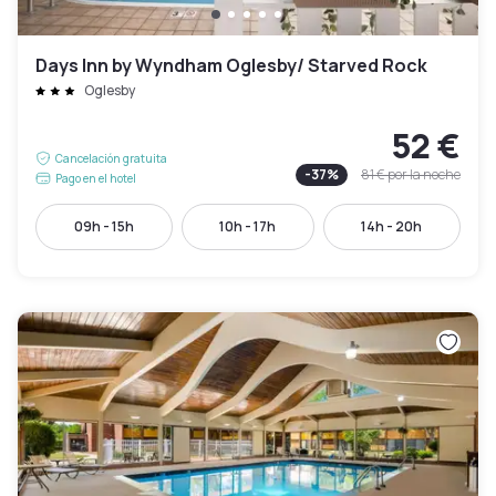
Days Inn by Wyndham Oglesby/ Starved Rock
Oglesby
52 €
Cancelación gratuita
-
37
%
81 €
por la noche
Pago en el hotel
09h - 15h
10h - 17h
14h - 20h