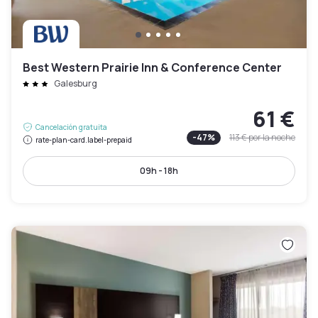
Best Western Prairie Inn & Conference Center
Galesburg
61 €
Cancelación gratuita
-
47
%
113 €
por la noche
rate-plan-card.label-prepaid
09h - 18h