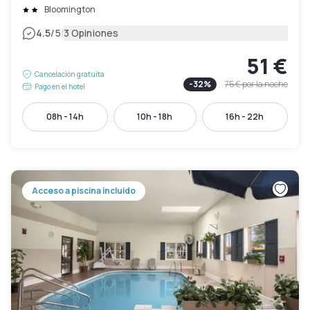
Bloomington
|
4.5
/5
3 Opiniones
51 €
Cancelación gratuita
-
32
%
75 €
por la noche
Pago en el hotel
08h - 14h
10h - 18h
16h - 22h
Acceso a piscina incluido