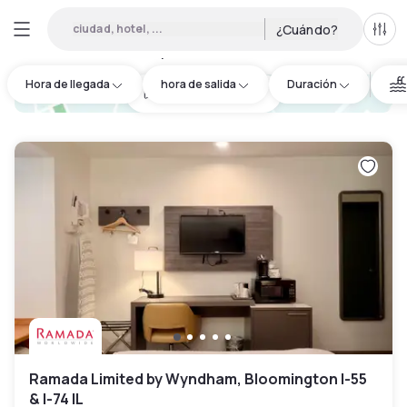
ciudad, hotel, ...
¿Cuándo?
Todo
Hoteles por horas en Illinois
:
4
Hora de llegada
hora de salida
Duración
hotel.cta.view_map
Ramada Limited by Wyndham, Bloomington I-55
& I-74 IL