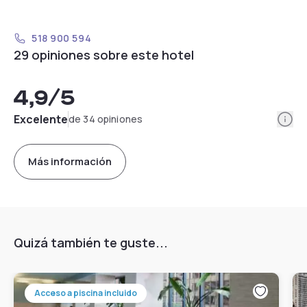
518 900 594
29 opiniones sobre este hotel
4,9
/5
Info
Excelente
de 34 opiniones
Más información
Quizá también te guste...
Acceso a piscina incluido