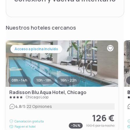
Nuestros hoteles cercanos
Acceso a piscina incluido
08h - 14h
10h - 18h
16h - 22h
Radisson Blu Aqua Hotel, Chicago
Chicago Loop
|
4.8
/5
22 Opiniones
126 €
Cancelación gratuita
-
34
%
190 €
por la noche
Pago en el hotel