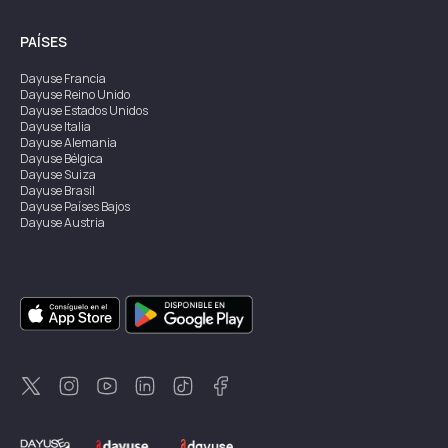
PAÍSES
Dayuse
Francia
Dayuse
Reino Unido
Dayuse
Estados Unidos
Dayuse
Italia
Dayuse
Alemania
Dayuse
Bélgica
Dayuse
Suiza
Dayuse
Brasil
Dayuse
Países Bajos
Dayuse
Austria
Dayuse
Australia
Dayuse
Irlanda
Dayuse
Hong Kong
Dayuse
Canadá
Dayuse
Singapur
Dayuse
Suecia
Dayuse
Tailandia
Dayuse
Portugal
Dayuse
Corea
Dayuse
Nueva Zelanda
Dayuse
Turquía