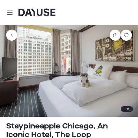
Dayuse
Comparti
Guar
1
/
14
Staypineapple Chicago, An
Iconic Hotel, The Loop