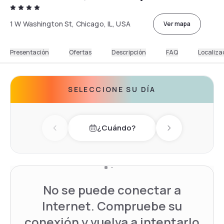
1 W Washington St, Chicago, IL, USA
Ver mapa
Presentación
Ofertas
Descripción
FAQ
Localiza
SELECCIONE SU DÍA
¿Cuándo?
Previous day
Next day
No se puede conectar a
Internet. Compruebe su
conexión y vuelva a intentarlo