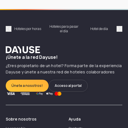
Hoteles para pasar
Habi
Hoteles por horas
Hotel de día
el día
hor
Précédent
Suiv
Dayuse
¡Únete a la red Dayuse!
¿Eres propietario de un hotel? Forma parte de la experiencia
Dayuse y únete a nuestra red de hoteles colaboradores
Únete a nosotros!
Acceso al portal
Sobre nosotros
Ayuda