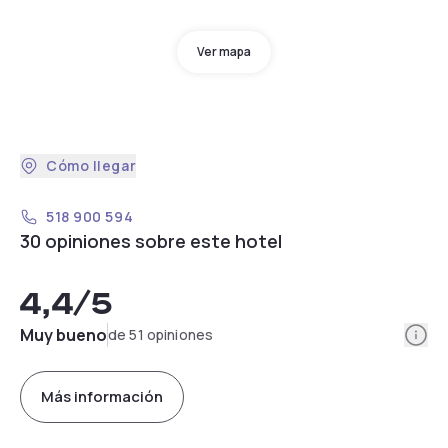
Ver mapa
Cómo llegar
518 900 594
30 opiniones sobre este hotel
4,4
/5
Info
Muy bueno
de 51 opiniones
Más información