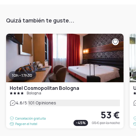
Quizá también te guste...
10h - 17h30
Hotel Cosmopolitan Bologna
U
Bologna
|
4.6
/5
101 Opiniones
53 €
Cancelación gratuita
-
45
%
95 €
por la noche
Pago en el hotel