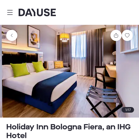
Dayuse
Comparti
Guar
1
/
17
Holiday Inn Bologna Fiera, an IHG
Hotel