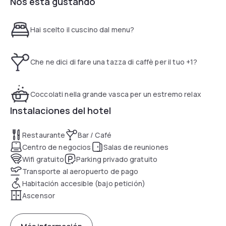
Nos está gustando
connessione WI-FI in tutto l’Hotel. Le camere dispongono di
TV satellitare con canali Mediaset Premium, climatizzatore,
bollitore con thè e caffè e connessione internet Wi-Fi.
Hai scelto il cuscino dal menu?
Potrete inoltre gustare piatti tipici della cucina italiana nel
ristorante Spazio Meraville, per poi rilassarvi con un cocktail
al bar. Il centro storico di Bologna è raggiungibile in circa 20
Che ne dici di fare una tazza di caffè per il tuo +1?
minuti con i mezzi pubblici: proprio di fronte all'Holiday Inn
Express troverete infatti una fermata dell'autobus, mentre
la stazione ferroviaria di Bologna dista 10 minuti di auto.
Coccolati nella grande vasca per un estremo relax
Instalaciones del hotel
Restaurante
Bar / Café
Centro de negocios
Salas de reuniones
Wifi gratuito
Parking privado gratuito
Transporte al aeropuerto de pago
Habitación accesible (bajo petición)
Ascensor