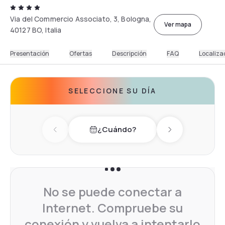
Via del Commercio Associato, 3, Bologna,
Ver mapa
40127 BO, Italia
Presentación
Ofertas
Descripción
FAQ
Localiza
SELECCIONE SU DÍA
¿Cuándo?
Previous day
Next day
No se puede conectar a
Internet. Compruebe su
conexión y vuelva a intentarlo