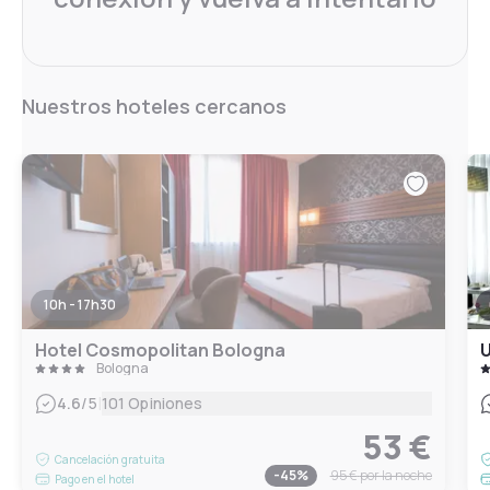
Nuestros hoteles cercanos
10h - 17h30
Hotel Cosmopolitan Bologna
U
Bologna
|
4.6
/5
101 Opiniones
53 €
Cancelación gratuita
-
45
%
95 €
por la noche
Pago en el hotel