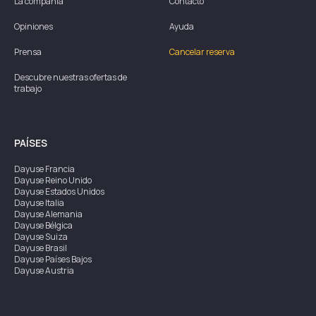
La compañía
Contacto
Opiniones
Ayuda
Prensa
Cancelar reserva
Descubre nuestras ofertas de
trabajo
PAÍSES
Dayuse
Francia
Dayuse
Reino Unido
Dayuse
Estados Unidos
Dayuse
Italia
Dayuse
Alemania
Dayuse
Bélgica
Dayuse
Suiza
Dayuse
Brasil
Dayuse
Países Bajos
Dayuse
Austria
Dayuse
Australia
Dayuse
Irlanda
Dayuse
Hong Kong
Dayuse
Canadá