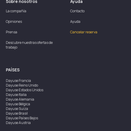
Sobre nosotros
Ayuda
La compañía
Contacto
Opiniones
Ayuda
Prensa
Cancelar reserva
Descubre nuestras ofertas de
trabajo
PAÍSES
Dayuse
Francia
Dayuse
Reino Unido
Dayuse
Estados Unidos
Dayuse
Italia
Dayuse
Alemania
Dayuse
Bélgica
Dayuse
Suiza
Dayuse
Brasil
Dayuse
Países Bajos
Dayuse
Austria
Dayuse
Australia