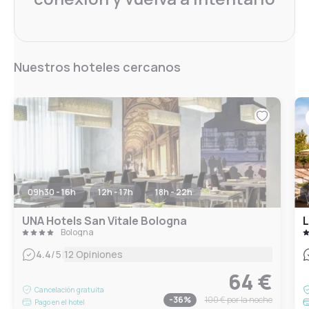
Nuestros hoteles cercanos
09h30 - 16h
12h - 17h
18h - 22h
UNA Hotels San Vitale Bologna
L
Bologna
|
4.4
/5
12 Opiniones
64 €
Cancelación gratuita
-
36
%
100 €
por la noche
Pago en el hotel