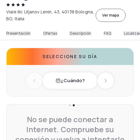
Viale Ilic Uljanov Lenin, 43, 40138 Bologna,
Ver mapa
BO, Italia
Presentación
Ofertas
Descripción
FAQ
Localiza
SELECCIONE SU DÍA
¿Cuándo?
Previous day
Next day
No se puede conectar a
Internet. Compruebe su
conexión y vuelva a intentarlo