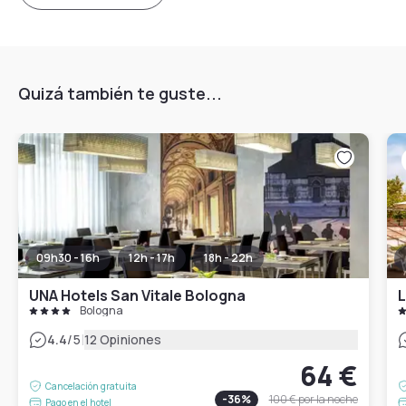
Quizá también te guste...
09h30 - 16h
12h - 17h
18h - 22h
UNA Hotels San Vitale Bologna
L
Bologna
|
4.4
/5
12 Opiniones
64 €
Cancelación gratuita
-
36
%
100 €
por la noche
Pago en el hotel