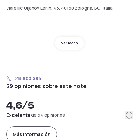
Viale Ilic Uljanov Lenin, 43, 40138 Bologna, BO, Italia
Ver mapa
518 900 594
29 opiniones sobre este hotel
4,6
/5
Info
Excelente
de 64 opiniones
Más información