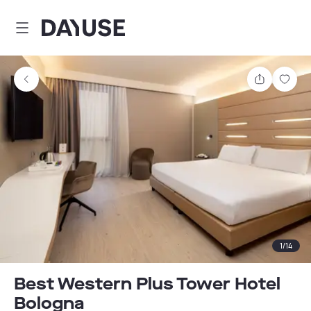
Dayuse
Comparti
Guar
1
/
14
Best Western Plus Tower Hotel
Bologna