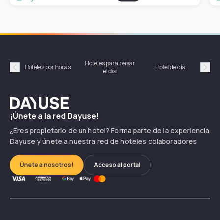
Hoteles para pasar
Habi
Hoteles por horas
Hotel de día
el día
hor
Précédent
Suiv
Dayuse
¡Únete a la red Dayuse!
¿Eres propietario de un hotel? Forma parte de la experiencia
Dayuse y únete a nuestra red de hoteles colaboradores
Únete a nosotros!
Acceso al portal