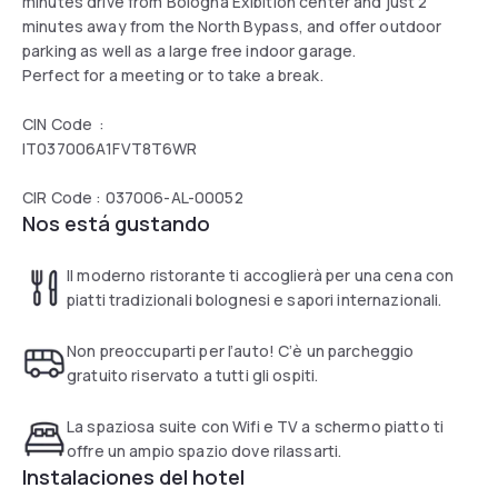
minutes drive from Bologna Exibition center and just 2
minutes away from the North Bypass, and offer outdoor
parking as well as a large free indoor garage.
Perfect for a meeting or to take a break.
CIN Code :
IT037006A1FVT8T6WR
CIR Code : 037006-AL-00052
Nos está gustando
Il moderno ristorante ti accoglierà per una cena con
piatti tradizionali bolognesi e sapori internazionali.
Non preoccuparti per l’auto! C’è un parcheggio
gratuito riservato a tutti gli ospiti.
La spaziosa suite con Wifi e TV a schermo piatto ti
offre un ampio spazio dove rilassarti.
Instalaciones del hotel