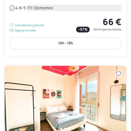
|
4.6
/5
111 Opiniones
66 €
Cancelación gratuita
-
57
%
150 €
por la noche
Pago en el hotel
10h - 18h