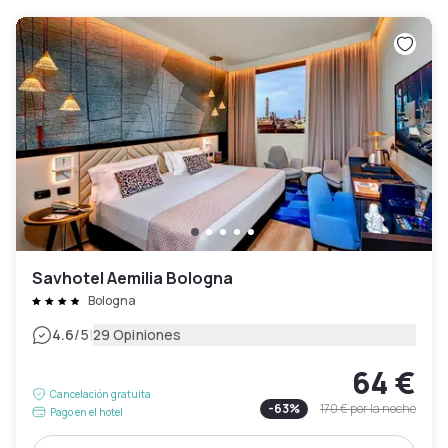
Savhotel Aemilia Bologna
Bologna
|
4.6
/5
29 Opiniones
64 €
Cancelación gratuita
-
63
%
170 €
por la noche
Pago en el hotel