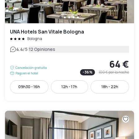
UNA Hotels San Vitale Bologna
Bologna
|
4.4
/5
12 Opiniones
64 €
Cancelación gratuita
-
36
%
100 €
por la noche
Pago en el hotel
09h30 - 16h
12h - 17h
18h - 22h