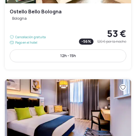
Ostello Bello Bologna
Bologna
53 €
Cancelación gratuita
-
56
%
120 €
por la noche
Pago en el hotel
12h - 15h