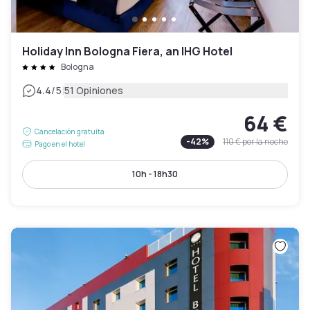
Holiday Inn Bologna Fiera, an IHG Hotel
Bologna
|
4.4
/5
51 Opiniones
64 €
Cancelación gratuita
-
42
%
110 €
por la noche
Pago en el hotel
10h - 18h30