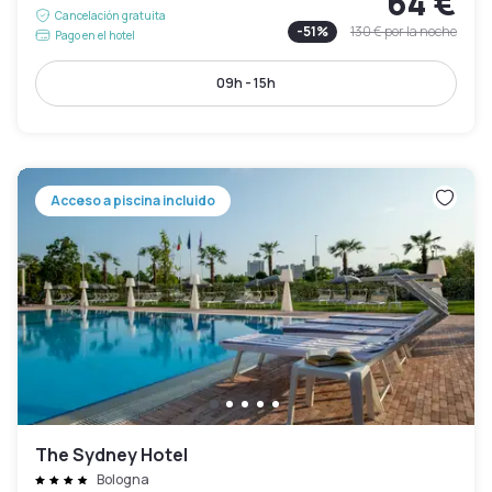
64 €
Cancelación gratuita
-
51
%
130 €
por la noche
Pago en el hotel
09h - 15h
Acceso a piscina incluido
The Sydney Hotel
Bologna