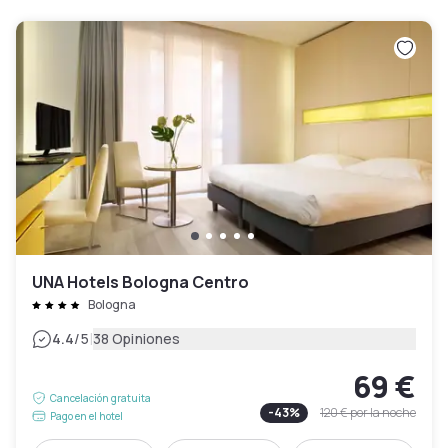
UNA Hotels Bologna Centro
Bologna
|
4.4
/5
38 Opiniones
69 €
Cancelación gratuita
-
43
%
120 €
por la noche
Pago en el hotel