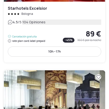
Starhotels Excelsior
Bologna
|
4.5
/5
104 Opiniones
89 €
Cancelación gratuita
-
45
%
160 €
por la noche
rate-plan-card.label-prepaid
10h - 17h