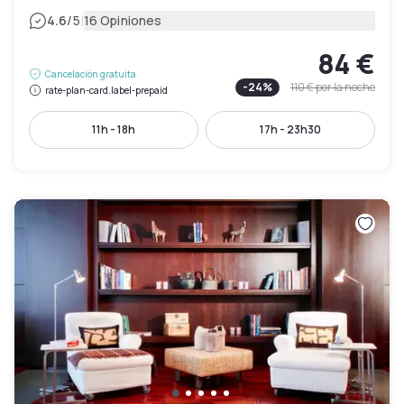
|
4.6
/5
16 Opiniones
84 €
Cancelación gratuita
-
24
%
110 €
por la noche
rate-plan-card.label-prepaid
11h - 18h
17h - 23h30