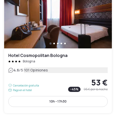
Hotel Cosmopolitan Bologna
Bologna
|
4.6
/5
101 Opiniones
53 €
Cancelación gratuita
-
45
%
95 €
por la noche
Pago en el hotel
10h - 17h30