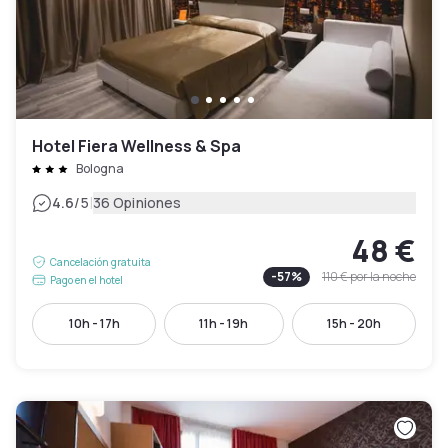
Hotel Fiera Wellness & Spa
Bologna
|
4.6
/5
36 Opiniones
48 €
Cancelación gratuita
-
57
%
110 €
por la noche
Pago en el hotel
10h - 17h
11h - 19h
15h - 20h