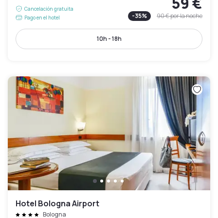
59 €
Cancelación gratuita
-
35
%
90 €
por la noche
Pago en el hotel
10h - 18h
Hotel Bologna Airport
Bologna