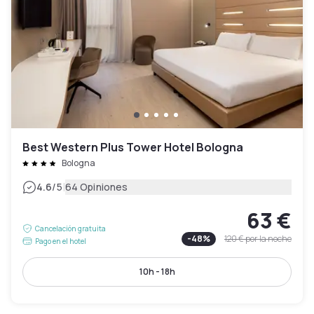
Best Western Plus Tower Hotel Bologna
Bologna
|
4.6
/5
64 Opiniones
63 €
Cancelación gratuita
-
48
%
120 €
por la noche
Pago en el hotel
10h - 18h