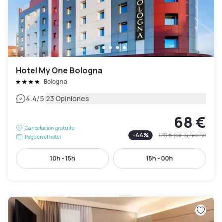
Hotel My One Bologna
Bologna
|
4.4
/5
23 Opiniones
68 €
Cancelación gratuita
-
44
%
120 €
por la noche
Pago en el hotel
10h - 15h
15h - 00h