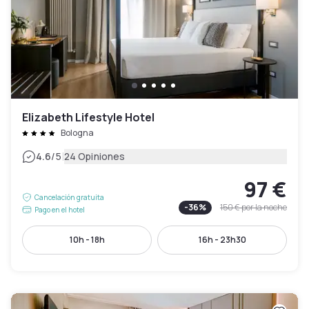
Elizabeth Lifestyle Hotel
Bologna
|
4.6
/5
24 Opiniones
97 €
Cancelación gratuita
-
36
%
150 €
por la noche
Pago en el hotel
10h - 18h
16h - 23h30