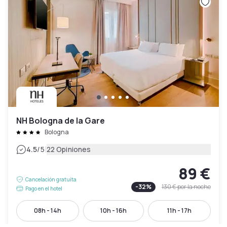
NH Bologna de la Gare
Bologna
|
4.5
/5
22 Opiniones
89 €
Cancelación gratuita
-
32
%
130 €
por la noche
Pago en el hotel
08h - 14h
10h - 16h
11h - 17h