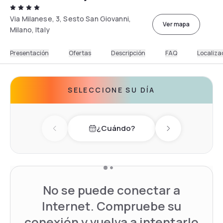
Via Milanese, 3, Sesto San Giovanni,
Ver mapa
Milano, Italy
Presentación
Ofertas
Descripción
FAQ
Localiza
SELECCIONE SU DÍA
¿Cuándo?
Previous day
Next day
No se puede conectar a
Internet. Compruebe su
conexión y vuelva a intentarlo