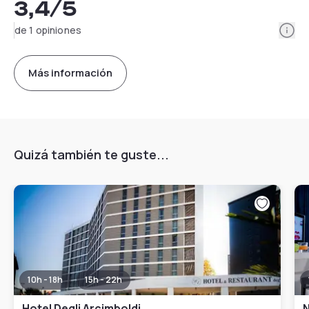
3,4
/5
Info
de 1 opiniones
Más información
Quizá también te guste...
10h - 18h
15h - 22h
Hotel Degli Arcimboldi
N