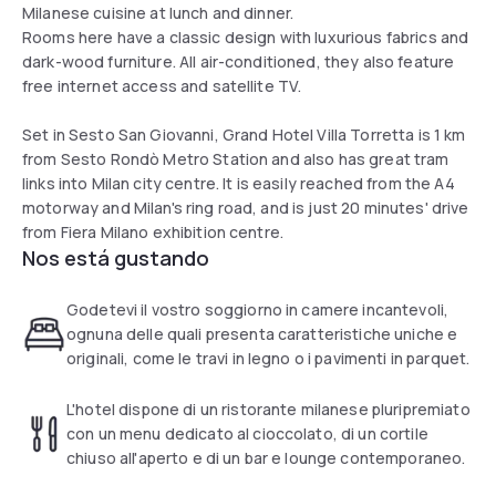
Milanese cuisine at lunch and dinner.
Rooms here have a classic design with luxurious fabrics and
dark-wood furniture. All air-conditioned, they also feature
free internet access and satellite TV.
Set in Sesto San Giovanni, Grand Hotel Villa Torretta is 1 km
from Sesto Rondò Metro Station and also has great tram
links into Milan city centre. It is easily reached from the A4
motorway and Milan's ring road, and is just 20 minutes' drive
from Fiera Milano exhibition centre.
Nos está gustando
Godetevi il vostro soggiorno in camere incantevoli,
ognuna delle quali presenta caratteristiche uniche e
originali, come le travi in legno o i pavimenti in parquet.
L'hotel dispone di un ristorante milanese pluripremiato
con un menu dedicato al cioccolato, di un cortile
chiuso all'aperto e di un bar e lounge contemporaneo.