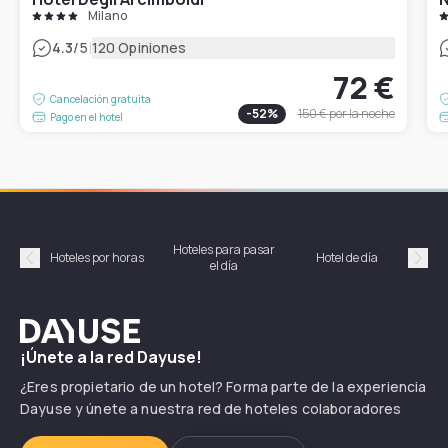
Milano
|
4.3
/5
120 Opiniones
72 €
Cancelación gratuita
-
52
%
150 €
por la noche
Pago en el hotel
Hoteles para pasar
Habi
Hoteles por horas
Hotel de día
el día
hor
Précédent
Suiv
Dayuse
¡Únete a la red Dayuse!
¿Eres propietario de un hotel? Forma parte de la experiencia
Dayuse y únete a nuestra red de hoteles colaboradores