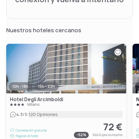
Nuestros hoteles cercanos
10h - 18h
15h - 22h
Hotel Degli Arcimboldi
N
Milano
|
4.3
/5
120 Opiniones
72 €
Cancelación gratuita
-
52
%
150 €
por la noche
Pago en el hotel