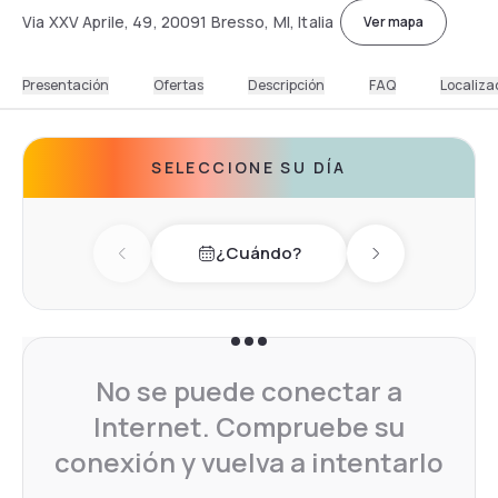
Via XXV Aprile, 49, 20091 Bresso, MI, Italia
Ver mapa
Presentación
Ofertas
Descripción
FAQ
Localiza
SELECCIONE SU DÍA
¿Cuándo?
Previous day
Next day
No se puede conectar a
Internet. Compruebe su
conexión y vuelva a intentarlo