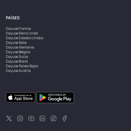
PAÍSES
Dayuse
Francia
Dayuse
Reino Unido
Dayuse
Estados Unidos
Dayuse
Italia
Dayuse
Alemania
Dayuse
Bélgica
Dayuse
Suiza
Dayuse
Brasil
Dayuse
Países Bajos
Dayuse
Austria
Dayuse
Australia
Dayuse
Irlanda
Dayuse
Hong Kong
Dayuse
Canadá
Dayuse
Singapur
Dayuse
Suecia
Dayuse
Tailandia
Dayuse
Portugal
Dayuse
Corea
Dayuse
Nueva Zelanda
Dayuse
Turquía