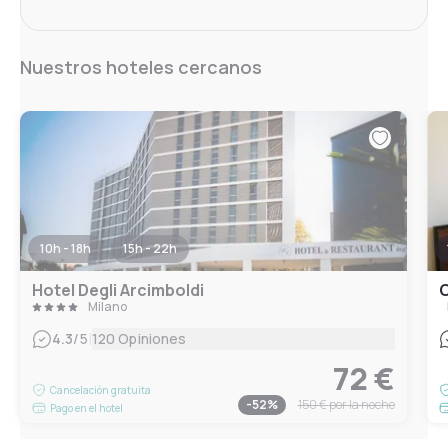
Nuestros hoteles cercanos
10h - 18h
15h - 22h
Hotel Degli Arcimboldi
C
Milano
|
4.3
/5
120 Opiniones
72 €
Cancelación gratuita
-
52
%
150 €
por la noche
Pago en el hotel