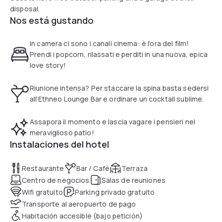
disposal.
Nos está gustando
In camera ci sono i canali cinema: è l’ora del film!
Prendi i popcorn, rilassati e perditi in una nuova, epica
love story!
Riunione intensa? Per staccare la spina basta sedersi
all’Ethneo Lounge Bar e ordinare un cocktail sublime.
Assapora il momento e lascia vagare i pensieri nel
meraviglioso patio!
Instalaciones del hotel
Restaurante
Bar / Café
Terraza
Centro de negocios
Salas de reuniones
Wifi gratuito
Parking privado gratuito
Transporte al aeropuerto de pago
Habitación accesible (bajo petición)