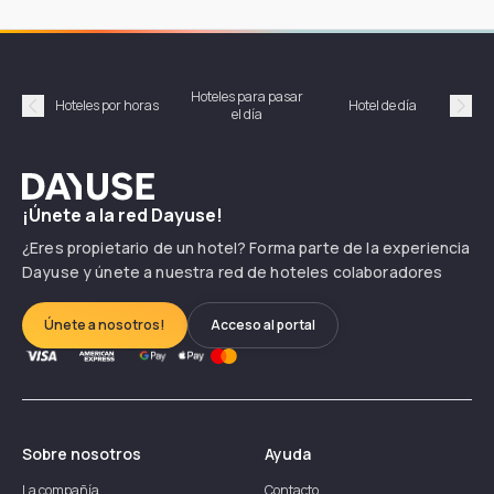
Hoteles para pasar
Habi
Hoteles por horas
Hotel de día
el día
hor
Précédent
Suiv
Dayuse
¡Únete a la red Dayuse!
¿Eres propietario de un hotel? Forma parte de la experiencia
Dayuse y únete a nuestra red de hoteles colaboradores
Únete a nosotros!
Acceso al portal
Sobre nosotros
Ayuda
La compañía
Contacto