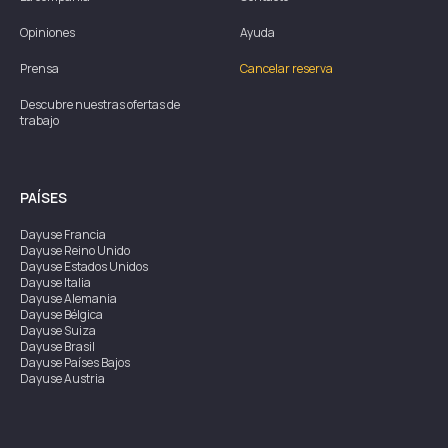
Opiniones
Ayuda
Prensa
Cancelar reserva
Descubre nuestras ofertas de
trabajo
PAÍSES
Dayuse
Francia
Dayuse
Reino Unido
Dayuse
Estados Unidos
Dayuse
Italia
Dayuse
Alemania
Dayuse
Bélgica
Dayuse
Suiza
Dayuse
Brasil
Dayuse
Países Bajos
Dayuse
Austria
Dayuse
Australia
Dayuse
Irlanda
Dayuse
Hong Kong
Dayuse
Canadá