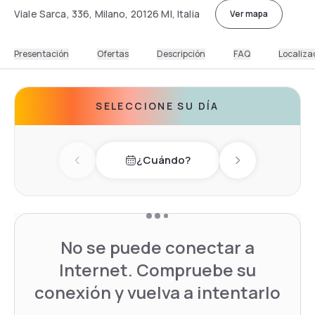
Viale Sarca, 336, Milano, 20126 MI, Italia
Ver mapa
Presentación
Ofertas
Descripción
FAQ
Localiza
SELECCIONE SU DÍA
¿Cuándo?
Previous day
Next day
No se puede conectar a
Internet. Compruebe su
conexión y vuelva a intentarlo