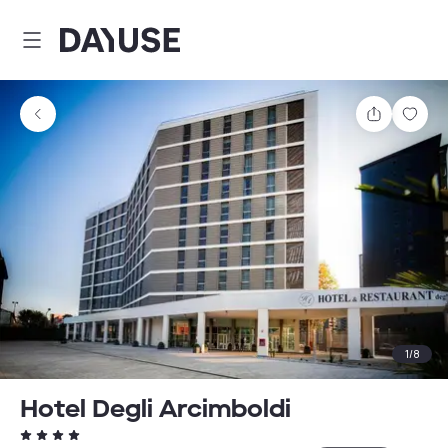
Dayuse
Comparti
Guar
1
/
8
Hotel Degli Arcimboldi