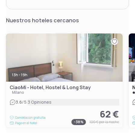
Nuestros hoteles cercanos
13h - 19h
CiaoMi - Hotel, Hostel & Long Stay
N
Milano
|
3.6
/5
3 Opiniones
62 €
Cancelación gratuita
-
38
%
100 €
por la noche
Pago en el hotel