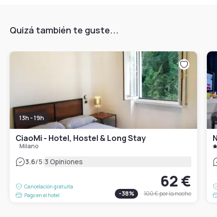
Quizá también te guste...
13h - 19h
CiaoMi - Hotel, Hostel & Long Stay
N
Milano
|
3.6
/5
3 Opiniones
62 €
Cancelación gratuita
-
38
%
100 €
por la noche
Pago en el hotel