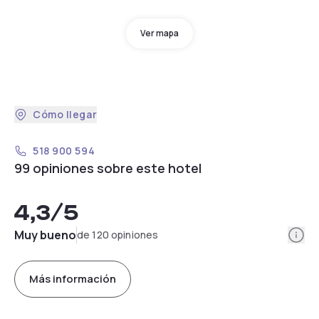
Ver mapa
Cómo llegar
518 900 594
99 opiniones sobre este hotel
4,3
/5
Info
Muy bueno
de 120 opiniones
Más información