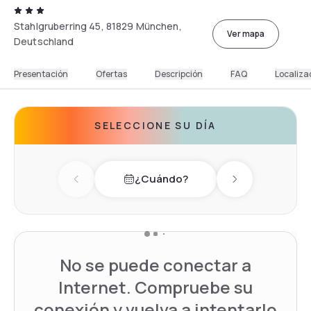
Stahlgruberring 45, 81829 München,
Ver mapa
Deutschland
Presentación
Ofertas
Descripción
FAQ
Localiza
SELECCIONE SU DÍA
¿Cuándo?
Previous day
Next day
No se puede conectar a
Internet. Compruebe su
conexión y vuelva a intentarlo