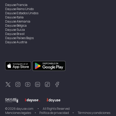
Dayuse
Francia
Dayuse
Reino Unido
Dayuse
Estados Unidos
Dayuse
Italia
Dayuse
Alemania
Dayuse
Bélgica
Dayuse
Suiza
Dayuse
Brasil
Dayuse
Países Bajos
Dayuse
Austria
Dayuse
Australia
Dayuse
Irlanda
Dayuse
Hong Kong
Dayuse
Canadá
Dayuse
Singapur
Dayuse
Suecia
Dayuse
Tailandia
Dayuse
Portugal
Dayuse
Corea
Dayuse
Nueva Zelanda
Dayuse
Turquía
©
2026
dayuse.com
•
All Rights Reserved
Menciones legales
•
Política de privacidad
•
Términos y condiciones