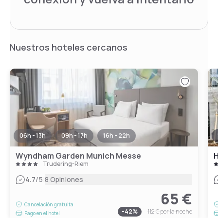
Nuestros hoteles cercanos
06h - 13h
09h - 17h
16h - 22h
Wyndham Garden Munich Messe
Trudering-Riem
|
4.7
/5
8 Opiniones
65 €
Cancelación gratuita
-
42
%
112 €
por la noche
Pago en el hotel