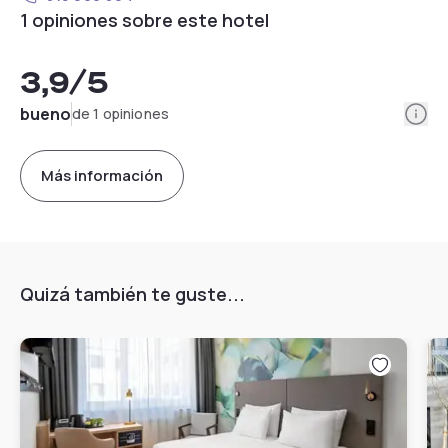
1 opiniones sobre este hotel
3,9
/5
Info
bueno
de 1 opiniones
Más información
Quizá también te guste...