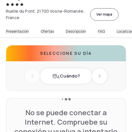
Ruelle du Pont, 21700 Vosne-Romanée,
Ver mapa
France
Presentación
Ofertas
Descripción
FAQ
Localiza
SELECCIONE SU DÍA
¿Cuándo?
Previous day
Next day
No se puede conectar a
Internet. Compruebe su
conexión y vuelva a intentarlo