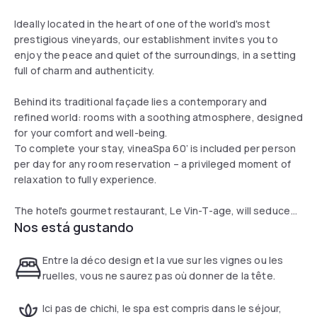
Ideally located in the heart of one of the world's most
prestigious vineyards, our establishment invites you to
enjoy the peace and quiet of the surroundings, in a setting
full of charm and authenticity.
Behind its traditional façade lies a contemporary and
refined world: rooms with a soothing atmosphere, designed
for your comfort and well-being.
To complete your stay, vineaSpa 60’ is included per person
per day for any room reservation – a privileged moment of
relaxation to fully experience.
The hotel's gourmet restaurant, Le Vin-T-age, will seduce
Nos está gustando
you with its original and refined cuisine, superb wine list, and
cocktails that are as surprising as they are elegant.
Entre la déco design et la vue sur les vignes ou les
ruelles, vous ne saurez pas où donner de la tête.
Ici pas de chichi, le spa est compris dans le séjour,