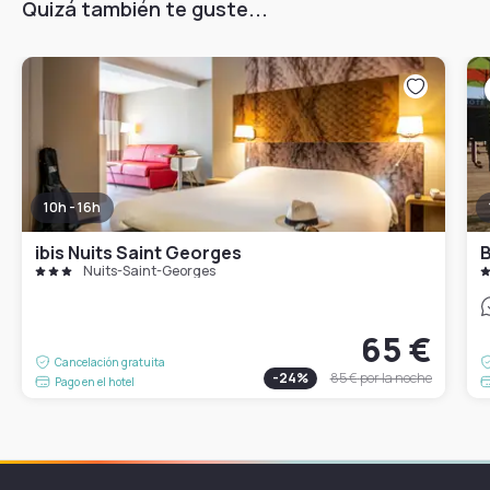
Quizá también te guste...
10h - 16h
ibis Nuits Saint Georges
B
Nuits-Saint-Georges
65 €
Cancelación gratuita
-
24
%
85 €
por la noche
Pago en el hotel