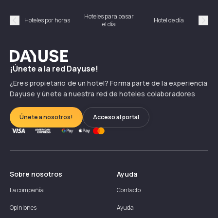
Hoteles para pasar
Habi
Hoteles por horas
Hotel de día
el día
hor
Précédent
Suiv
Dayuse
¡Únete a la red Dayuse!
¿Eres propietario de un hotel? Forma parte de la experiencia
Dayuse y únete a nuestra red de hoteles colaboradores
Únete a nosotros!
Acceso al portal
Sobre nosotros
Ayuda
La compañía
Contacto
Opiniones
Ayuda