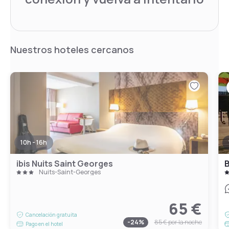
Nuestros hoteles cercanos
10h - 16h
ibis Nuits Saint Georges
B
Nuits-Saint-Georges
65 €
Cancelación gratuita
-
24
%
85 €
por la noche
Pago en el hotel