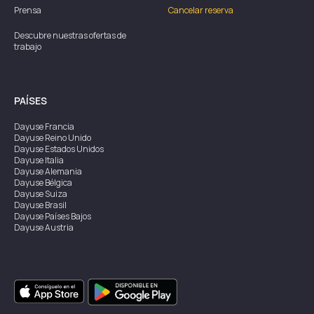
Prensa
Cancelar reserva
Descubre nuestras ofertas de
trabajo
PAÍSES
Dayuse
Francia
Dayuse
Reino Unido
Dayuse
Estados Unidos
Dayuse
Italia
Dayuse
Alemania
Dayuse
Bélgica
Dayuse
Suiza
Dayuse
Brasil
Dayuse
Países Bajos
Dayuse
Austria
Dayuse
Australia
Dayuse
Irlanda
Dayuse
Hong Kong
Dayuse
Canadá
Dayuse
Singapur
Dayuse
Suecia
Dayuse
Tailandia