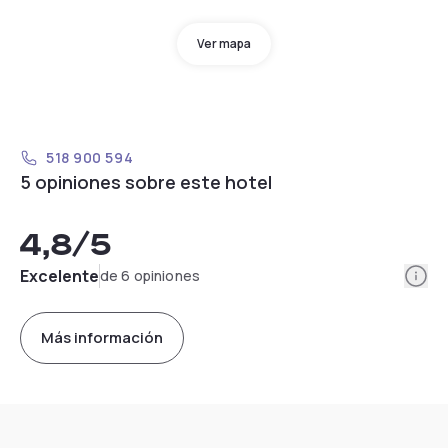
Ver mapa
518 900 594
5 opiniones sobre este hotel
4,8
/5
Info
Excelente
de 6 opiniones
Más información