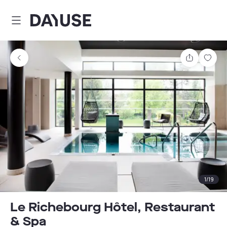
Dayuse
Comparti
Guar
1
/
19
Le Richebourg Hôtel, Restaurant
& Spa