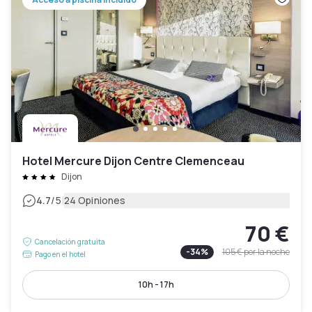
Hotel Mercure Dijon Centre Clemenceau
Dijon
|
4.7
/5
24 Opiniones
70 €
Cancelación gratuita
-
34
%
105 €
por la noche
Pago en el hotel
10h - 17h