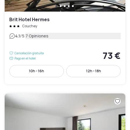
Brit Hotel Hermes
Couchey
|
4.1
/5
7 Opiniones
73 €
Cancelación gratuita
Pago en el hotel
10h - 16h
12h - 18h