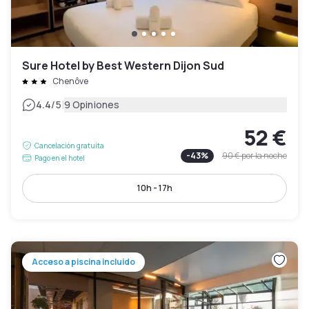
Sure Hotel by Best Western Dijon Sud
Chenôve
|
4.4
/5
9 Opiniones
52 €
Cancelación gratuita
-
43
%
90 €
por la noche
Pago en el hotel
10h - 17h
Acceso a piscina incluido