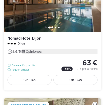
Nomad Hotel Dijon
Dijon
|
4.6
/5
15 Opiniones
63 €
Cancelación gratuita
-
38
%
101 €
por la noche
Pago en el hotel
10h - 16h
17h - 23h
Acceso a piscina incluido