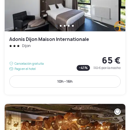
Adonis Dijon Maison Internationale
Dijon
65 €
Cancelación gratuita
-
41
%
110 €
por la noche
Pago en el hotel
10h - 16h