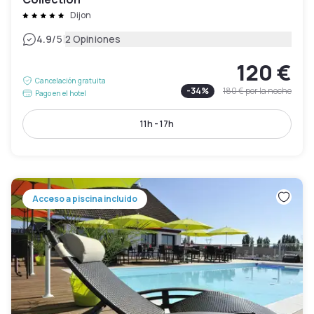
Dijon
|
4.9
/5
2 Opiniones
120 €
Cancelación gratuita
-
34
%
180 €
por la noche
Pago en el hotel
11h - 17h
Acceso a piscina incluido