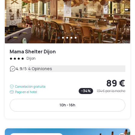
Mama Shelter Dijon
Dijon
|
4.9
/5
4 Opiniones
89 €
Cancelación gratuita
-
34
%
134 €
por la noche
Pago en el hotel
10h - 16h