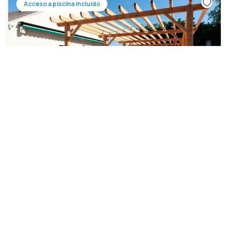
Acceso a piscina incluido
Campanile Beaune
Bligny-lès-Beaune
|
4.3
/5
18 Opiniones
75 €
Cancelación gratuita
Pago en el hotel
10h - 18h