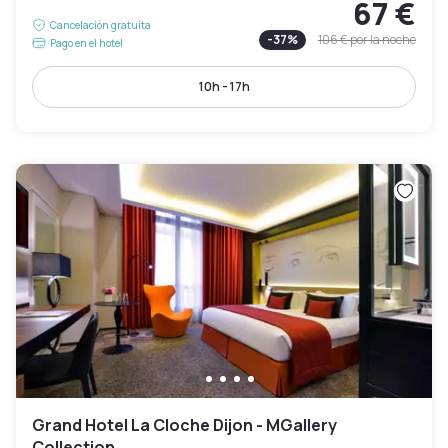
67 €
Cancelación gratuita
-
37
%
106 €
por la noche
Pago en el hotel
10h - 17h
Grand Hotel La Cloche Dijon - MGallery
Collection