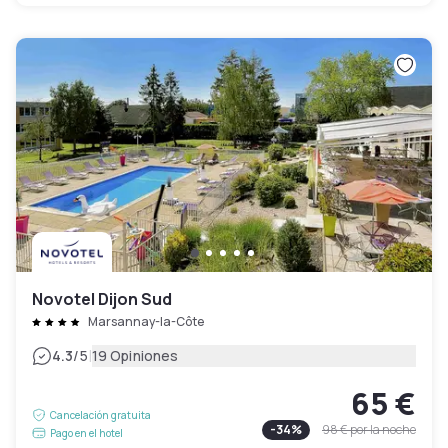
Novotel Dijon Sud
Marsannay-la-Côte
|
4.3
/5
19 Opiniones
65 €
Cancelación gratuita
-
34
%
98 €
por la noche
Pago en el hotel