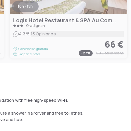
10h - 15h
Logis Hotel Restaurant & SPA Au Comte d'Ornon
Gradignan
|
4.3
/5
13 Opiniones
€
66 €
Cancelación gratuita
e
-
27
%
90 €
por la noche
Pago en el hotel
odation with free high-speed Wi-Fi.
re a shower, hairdryer and free toiletries.
ave and hob.