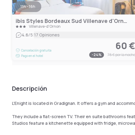
11h - 16h
ibis Styles Bordeaux Sud Villenave d'Ornon
Villenave-d'Ornon
|
4.6
/5
17 Opiniones
60 
Cancelación gratuita
-
24
%
78 €
por la noch
Pago en el hotel
Descripción
L'Enight is located in Gradignan. It offers a gym and accomm
They include a flat-screen TV. Their en suite bathrooms featu
Studios feature a kitchenette equipped with fridge, microw