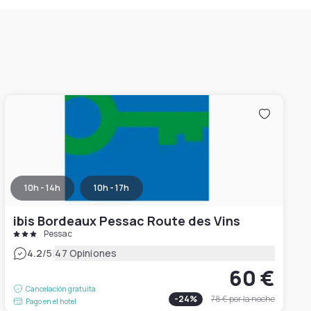
10h - 14h
10h - 17h
ibis Bordeaux Pessac Route des Vins
Pessac
|
4.2
/5
47 Opiniones
60 €
Cancelación gratuita
-
24
%
78 €
por la noche
Pago en el hotel