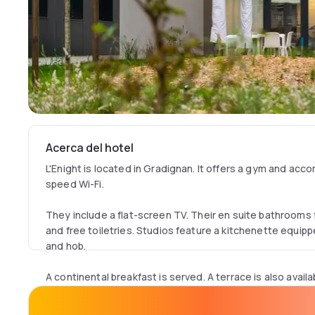
Acerca del hotel
L'Enight is located in Gradignan. It offers a gym and acc
speed Wi-Fi.
They include a flat-screen TV. Their en suite bathrooms 
and free toiletries. Studios feature a kitchenette equip
and hob.
A continental breakfast is served. A terrace is also avail
meals in the communal dining room. A salad and pasta ven
complimentary hot drink is also available.