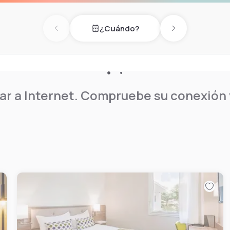
n be reached in 10 minutes
¿Cuándo?
y. The nearest airport,
Previous day
Next day
r a Internet. Compruebe su conexión y