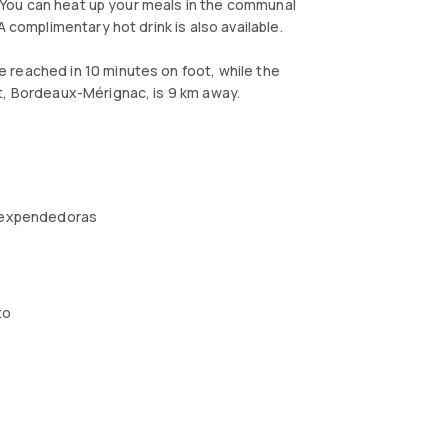
e. You can heat up your meals in the communal
 complimentary hot drink is also available.
 reached in 10 minutes on foot, while the
t, Bordeaux-Mérignac, is 9 km away.
 expendedoras
to