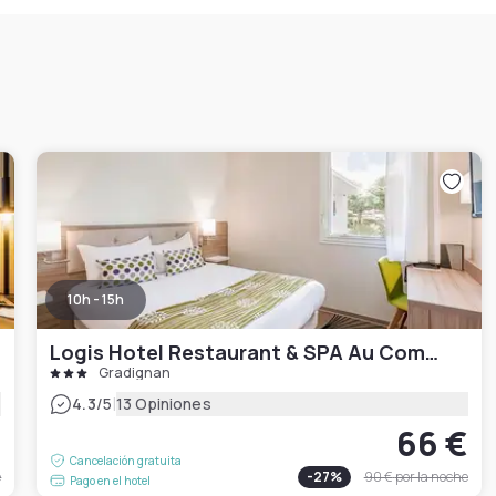
10h - 15h
Logis Hotel Restaurant & SPA Au Comte d'Ornon
Gradignan
|
4.3
/5
13 Opiniones
€
66 €
Cancelación gratuita
e
-
27
%
90 €
por la noche
Pago en el hotel