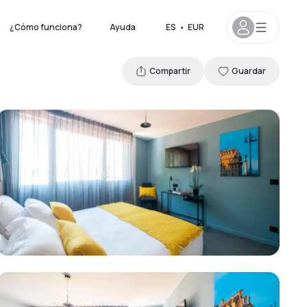
¿Cómo funciona?
Ayuda
ES
•
EUR
Compartir
Guardar