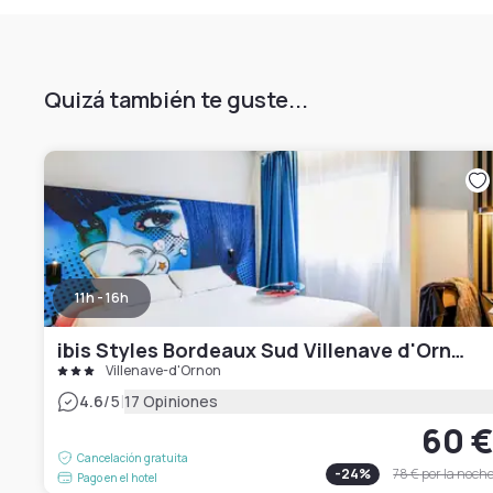
Quizá también te guste...
11h - 16h
ibis Styles Bordeaux Sud Villenave d'Ornon
Villenave-d'Ornon
|
4.6
/5
17 Opiniones
60 
Cancelación gratuita
-
24
%
78 €
por la noch
Pago en el hotel