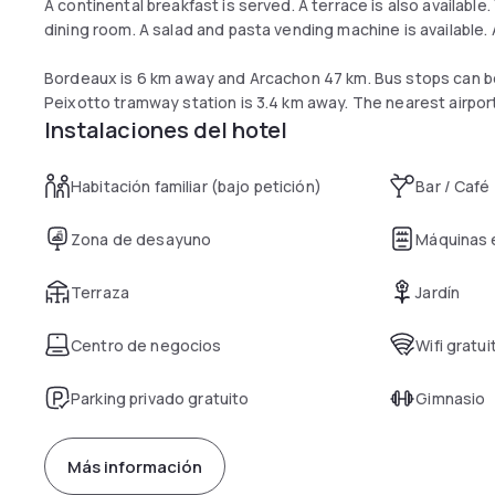
A continental breakfast is served. A terrace is also availabl
dining room. A salad and pasta vending machine is available. A
Bordeaux is 6 km away and Arcachon 47 km. Bus stops can be
Peixotto tramway station is 3.4 km away. The nearest airpor
Instalaciones del hotel
Habitación familiar (bajo petición)
Bar / Café
Zona de desayuno
Máquinas
Terraza
Jardín
Centro de negocios
Wifi gratui
Parking privado gratuito
Gimnasio
Más información