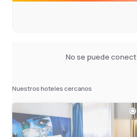
Bordeaux is 6 km away and Arcachon 47 km. Bus stops ca
on foot, while the Peixotto tramway station is 3.4 km awa
Bordeaux-Mérignac, is 9 km away.
No se puede conecta
Nuestros hoteles cercanos