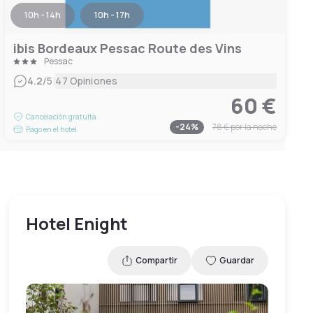
10h - 14h
10h - 17h
ibis Bordeaux Pessac Route des Vins
Pessac
|
4.2
/5
47 Opiniones
60 €
Cancelación gratuita
-
24
%
78 €
por la noche
Pago en el hotel
Hotel Enight
Compartir
Guardar