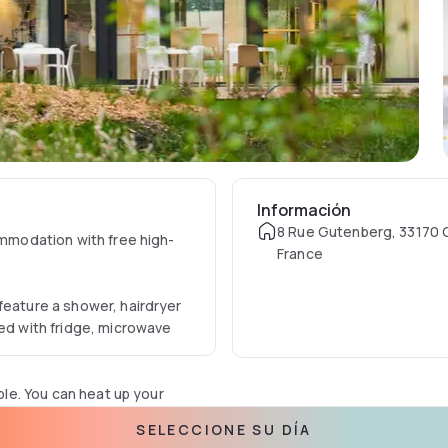
Información
8 Rue Gutenberg, 33170 
ommodation with free high-
France
feature a shower, hairdryer
ped with fridge, microwave
able. You can heat up your
ding machine is available. A
SELECCIONE SU DÍA