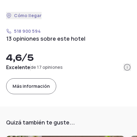
Cómo llegar
518 900 594
13 opiniones sobre este hotel
4,6
/5
Info
Excelente
de 17 opiniones
Más información
Quizá también te guste...