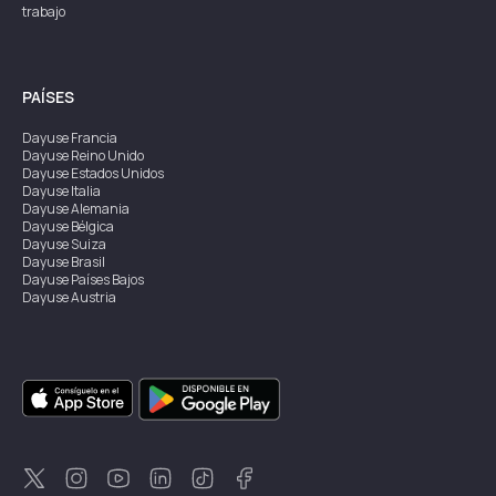
trabajo
PAÍSES
Dayuse
Francia
Dayuse
Reino Unido
Dayuse
Estados Unidos
Dayuse
Italia
Dayuse
Alemania
Dayuse
Bélgica
Dayuse
Suiza
Dayuse
Brasil
Dayuse
Países Bajos
Dayuse
Austria
Dayuse
Australia
Dayuse
Irlanda
Dayuse
Hong Kong
Dayuse
Canadá
Dayuse
Singapur
Dayuse
Suecia
Dayuse
Tailandia
Dayuse
Portugal
Dayuse
Corea
Dayuse
Nueva Zelanda
Dayuse
Turquía