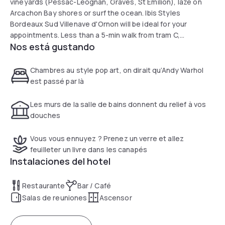
vineyards (Pessac-Léognan, Graves, St Emilion), laze on
Arcachon Bay shores or surf the ocean. Ibis Styles
Bordeaux Sud Villenave d'Ornon will be ideal for your
appointments. Less than a 5-min walk from tram C,
Nos está gustando
connecting St Jean Station, city center, business park and
Matmut Atlantique stadium. Bordeaux Mérignac Airport is
less than 15 min away.
Chambres au style pop art, on dirait qu’Andy Warhol
est passé par là
Les murs de la salle de bains donnent du relief à vos
douches
Vous vous ennuyez ? Prenez un verre et allez
feuilleter un livre dans les canapés
Instalaciones del hotel
Restaurante
Bar / Café
Salas de reuniones
Ascensor