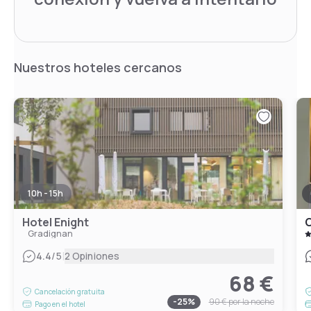
Nuestros hoteles cercanos
10h - 15h
Hotel Enight
Gradignan
|
4.4
/5
2 Opiniones
68 €
Cancelación gratuita
-
25
%
90 €
por la noche
Pago en el hotel