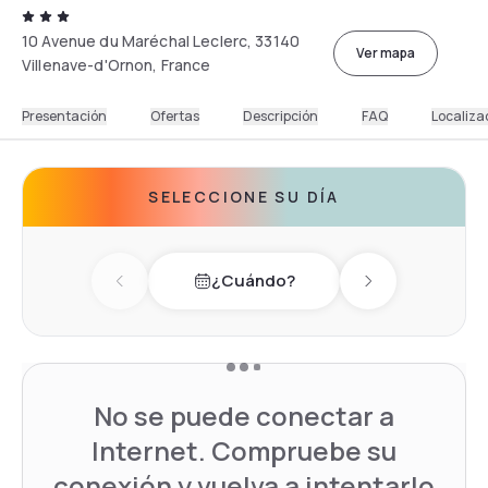
10 Avenue du Maréchal Leclerc, 33140
Ver mapa
Villenave-d'Ornon, France
Presentación
Ofertas
Descripción
FAQ
Localiza
SELECCIONE SU DÍA
¿Cuándo?
Previous day
Next day
No se puede conectar a
Internet. Compruebe su
conexión y vuelva a intentarlo