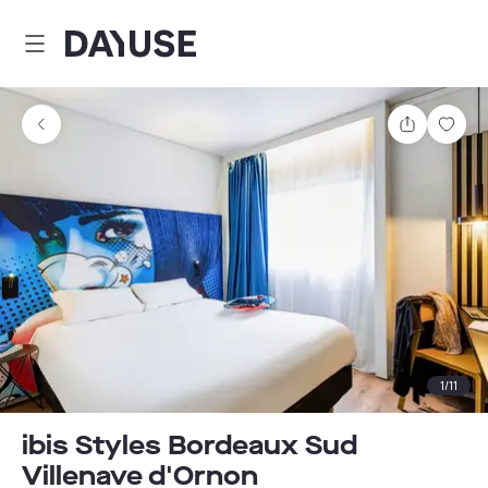
Dayuse
Comparti
Guar
1
/
11
ibis Styles Bordeaux Sud
Villenave d'Ornon