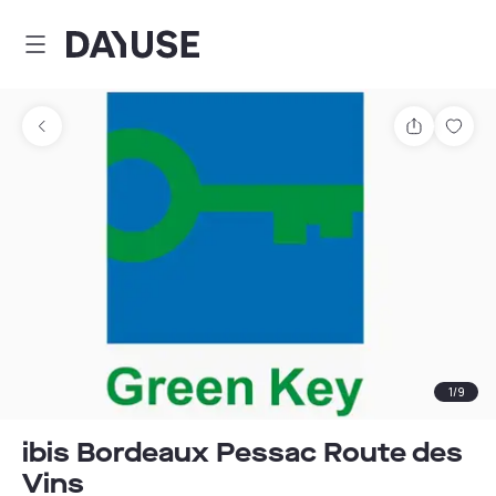
Dayuse
Comparti
Guar
1
/
9
ibis Bordeaux Pessac Route des
Vins