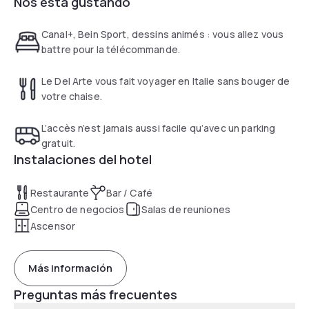
Nos está gustando
treats in the Del Arte Italian restaurant. All you need for a
lovely stay!
Canal+, Bein Sport, dessins animés : vous allez vous
battre pour la télécommande.
Le Del Arte vous fait voyager en Italie sans bouger de
votre chaise.
L’accès n’est jamais aussi facile qu’avec un parking
gratuit.
Instalaciones del hotel
Restaurante
Bar / Café
Centro de negocios
Salas de reuniones
Ascensor
Más información
Preguntas más frecuentes