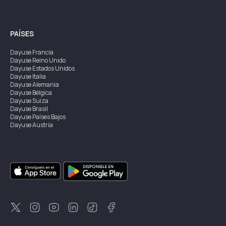
PAÍSES
Dayuse
Francia
Dayuse
Reino Unido
Dayuse
Estados Unidos
Dayuse
Italia
Dayuse
Alemania
Dayuse
Bélgica
Dayuse
Suiza
Dayuse
Brasil
Dayuse
Países Bajos
Dayuse
Austria
Dayuse
Australia
Dayuse
Irlanda
Dayuse
Hong Kong
Dayuse
Canadá
Dayuse
Singapur
Dayuse
Suecia
Dayuse
Tailandia
Dayuse
Portugal
Dayuse
Corea
Dayuse
Nueva Zelanda
Dayuse
Turquía