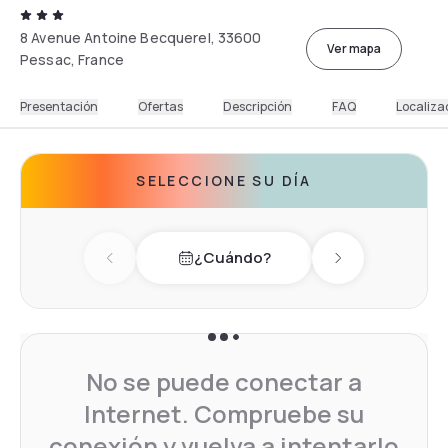
8 Avenue Antoine Becquerel, 33600
Ver mapa
Pessac, France
Presentación
Ofertas
Descripción
FAQ
Localiza
SELECCIONE SU DÍA
¿Cuándo?
Previous day
Next day
No se puede conectar a
Internet. Compruebe su
conexión y vuelva a intentarlo