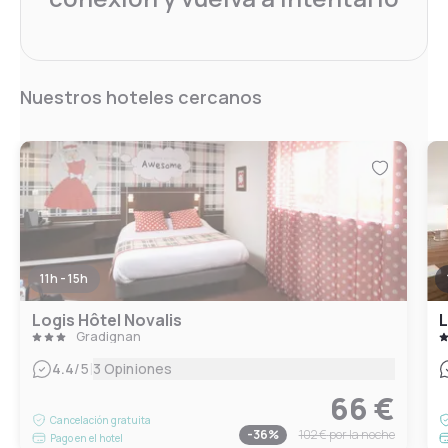
Nuestros hoteles cercanos
11h - 15h
Logis Hôtel Novalis
Gradignan
|
4.4
/5
3 Opiniones
66 €
Cancelación gratuita
-
36
%
102 €
por la noche
Pago en el hotel