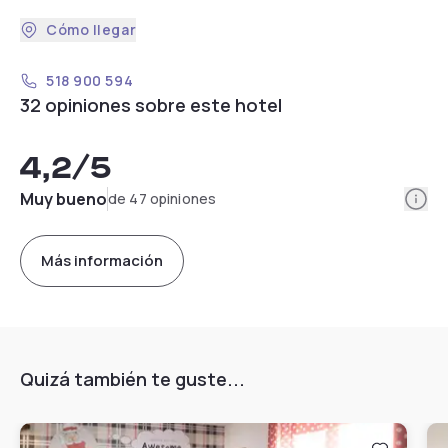
Cómo llegar
518 900 594
32 opiniones sobre este hotel
4,2
/5
Info
Muy bueno
de 47 opiniones
Más información
Quizá también te guste...