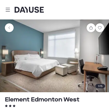
Dayuse
Comparti
Guar
1
/
15
Element Edmonton West