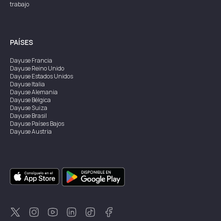
trabajo
PAÍSES
Dayuse
Francia
Dayuse
Reino Unido
Dayuse
Estados Unidos
Dayuse
Italia
Dayuse
Alemania
Dayuse
Bélgica
Dayuse
Suiza
Dayuse
Brasil
Dayuse
Países Bajos
Dayuse
Austria
Dayuse
Australia
Dayuse
Irlanda
Dayuse
Hong Kong
Dayuse
Canadá
Dayuse
Singapur
Dayuse
Suecia
Dayuse
Tailandia
Dayuse
Portugal
Dayuse
Corea
Dayuse
Nueva Zelanda
Dayuse
Turquía