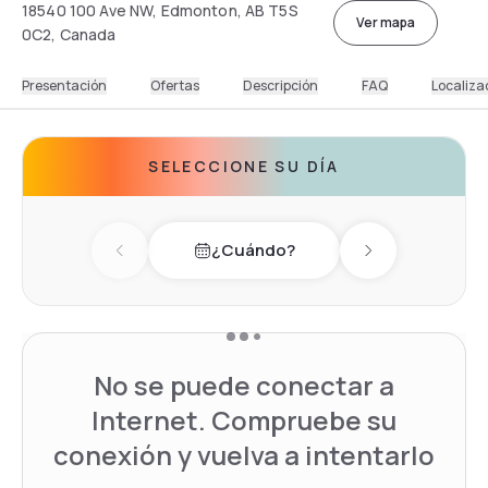
18540 100 Ave NW, Edmonton, AB T5S
Ver mapa
0C2, Canada
Presentación
Ofertas
Descripción
FAQ
Localiza
SELECCIONE SU DÍA
¿Cuándo?
Previous day
Next day
No se puede conectar a
Internet. Compruebe su
conexión y vuelva a intentarlo