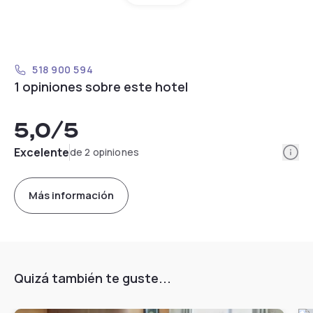
518 900 594
1 opiniones sobre este hotel
5,0
/5
Info
Excelente
de 2 opiniones
Más información
Quizá también te guste...