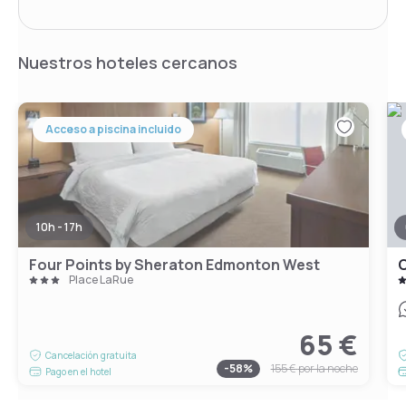
Nuestros hoteles cercanos
Acceso a piscina incluido
10h - 17h
Four Points by Sheraton Edmonton West
C
Place LaRue
65 €
Cancelación gratuita
-
58
%
155 €
por la noche
Pago en el hotel