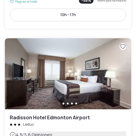
-
58
%
155 €
por la noche
Pago en el hotel
10h - 17h
Radisson Hotel Edmonton Airport
Leduc
|
4.5
/5
6 Opiniones