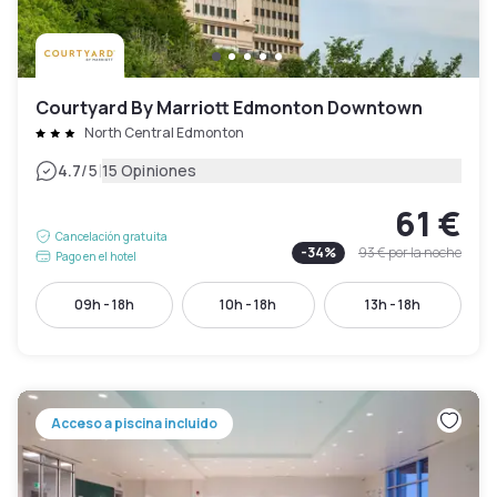
Courtyard By Marriott Edmonton Downtown
North Central Edmonton
|
4.7
/5
15 Opiniones
61 €
Cancelación gratuita
-
34
%
93 €
por la noche
Pago en el hotel
09h - 18h
10h - 18h
13h - 18h
Acceso a piscina incluido