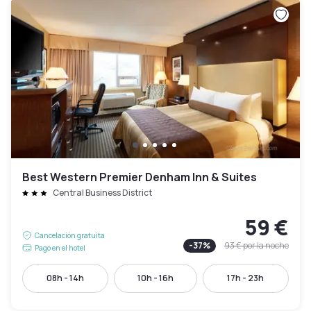
Best Western Premier Denham Inn & Suites
Central Business District
59 €
Cancelación gratuita
-
37
%
93 €
por la noche
Pago en el hotel
08h - 14h
10h - 16h
17h - 23h