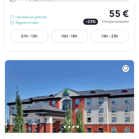
55 €
Cancelación gratuita
-
23
%
71 €
por la noche
Pago en el hotel
07h - 13h
10h - 18h
19h - 23h