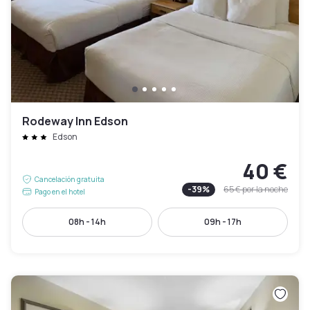
Rodeway Inn Edson
Edson
40 €
Cancelación gratuita
-
39
%
65 €
por la noche
Pago en el hotel
08h - 14h
09h - 17h