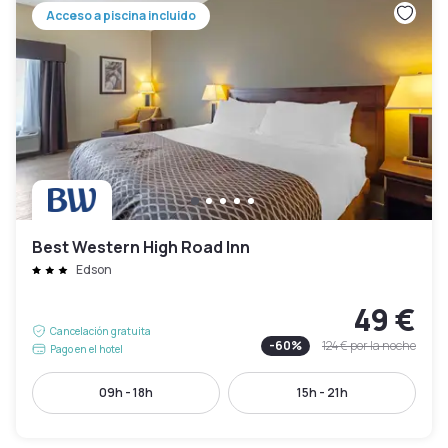
Acceso a piscina incluido
Best Western High Road Inn
Edson
49 €
Cancelación gratuita
-
60
%
124 €
por la noche
Pago en el hotel
09h - 18h
15h - 21h