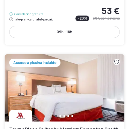
53 €
Cancelación gratuita
-
23
%
68 €
por la noche
rate-plan-card.label-prepaid
09h - 18h
Acceso a piscina incluido