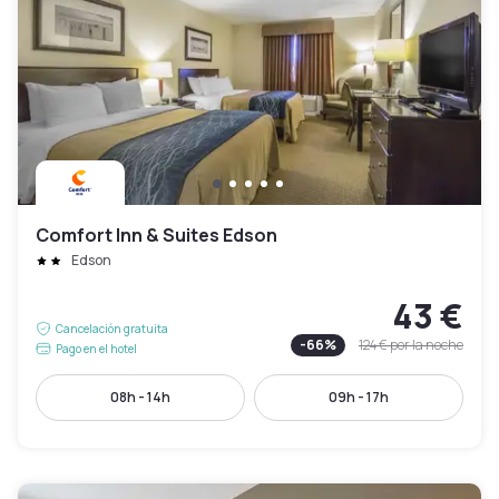
Comfort Inn & Suites Edson
Edson
43 €
Cancelación gratuita
-
66
%
124 €
por la noche
Pago en el hotel
08h - 14h
09h - 17h