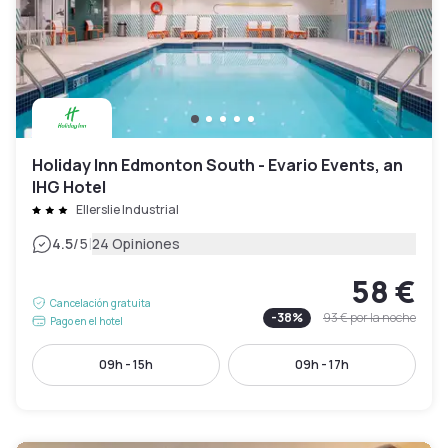
Holiday Inn Edmonton South - Evario Events, an
IHG Hotel
Ellerslie Industrial
|
4.5
/5
24 Opiniones
58 €
Cancelación gratuita
-
38
%
93 €
por la noche
Pago en el hotel
09h - 15h
09h - 17h