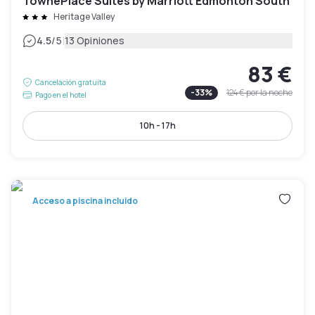
TownePlace Suites by Marriott Edmonton South
Heritage Valley
|
4.5
/5
13 Opiniones
83 €
Cancelación gratuita
-
33
%
124 €
por la noche
Pago en el hotel
10h - 17h
Acceso a piscina incluido