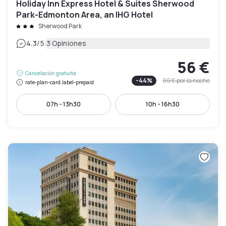
Holiday Inn Express Hotel & Suites Sherwood
Park-Edmonton Area, an IHG Hotel
Sherwood Park
|
4.3
/5
3 Opiniones
56 €
Cancelación gratuita
-
44
%
99 €
por la noche
rate-plan-card.label-prepaid
07h - 13h30
10h - 16h30