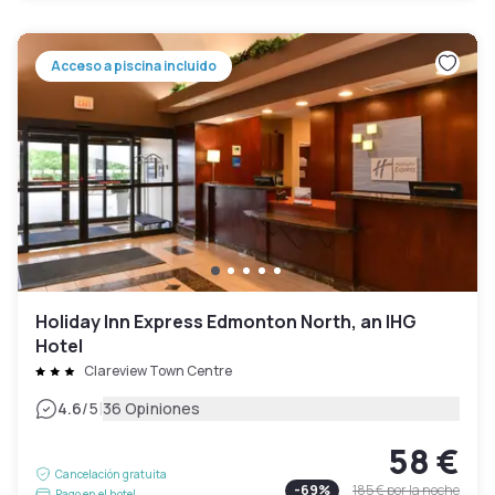
Acceso a piscina incluido
Holiday Inn Express Edmonton North, an IHG
Hotel
Clareview Town Centre
|
4.6
/5
36 Opiniones
58 €
Cancelación gratuita
-
69
%
185 €
por la noche
Pago en el hotel