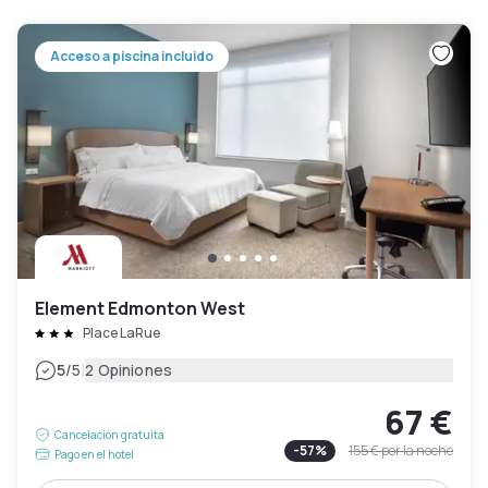
Acceso a piscina incluido
Element Edmonton West
Place LaRue
|
5
/5
2 Opiniones
67 €
Cancelación gratuita
-
57
%
155 €
por la noche
Pago en el hotel