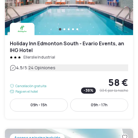
Holiday Inn Edmonton South - Evario Events, an
IHG Hotel
Ellerslie Industrial
|
4.5
/5
24 Opiniones
58 €
Cancelación gratuita
-
38
%
93 €
por la noche
Pago en el hotel
09h - 15h
09h - 17h
Acceso a piscina incluido