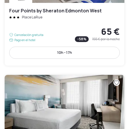
Four Points by Sheraton Edmonton West
Place LaRue
65 €
Cancelación gratuita
-
58
%
155 €
por la noche
Pago en el hotel
10h - 17h