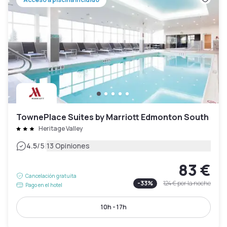
TownePlace Suites by Marriott Edmonton South
Heritage Valley
|
4.5
/5
13 Opiniones
83 €
Cancelación gratuita
-
33
%
124 €
por la noche
Pago en el hotel
10h - 17h