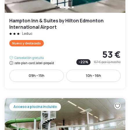
Hampton Inn & Suites by Hilton Edmonton
International Airport
Leduc
Nuevo y destacado
53 €
Cancelación gratuita
-
22
%
67 €
por la noche
rate-plan-card.label-prepaid
09h - 15h
10h - 16h
Acceso a piscina incluido