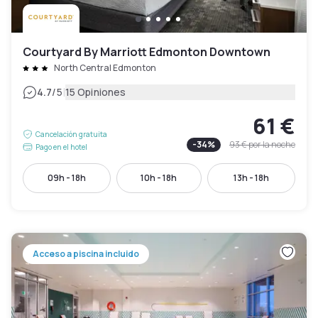
Courtyard By Marriott Edmonton Downtown
North Central Edmonton
|
4.7
/5
15 Opiniones
61 €
Cancelación gratuita
-
34
%
93 €
por la noche
Pago en el hotel
09h - 18h
10h - 18h
13h - 18h
Acceso a piscina incluido