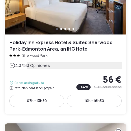
Holiday Inn Express Hotel & Suites Sherwood
Park-Edmonton Area, an IHG Hotel
Sherwood Park
|
4.3
/5
3 Opiniones
56 €
Cancelación gratuita
-
44
%
99 €
por la noche
rate-plan-card.label-prepaid
07h - 13h30
10h - 16h30