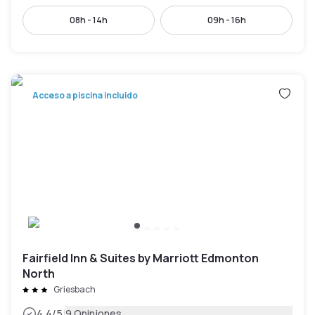
08h - 14h
09h - 16h
Acceso a piscina incluido
Fairfield Inn & Suites by Marriott Edmonton
North
Griesbach
|
4.4
/5
9 Opiniones