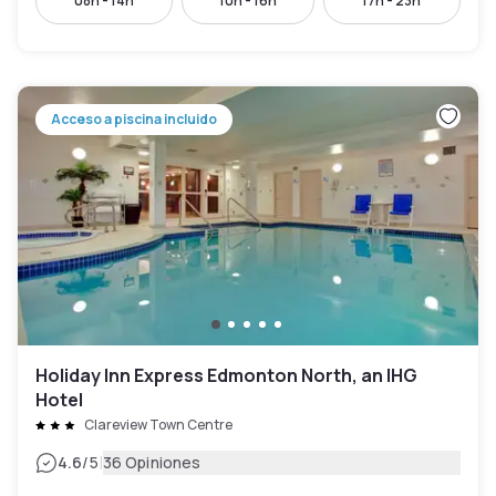
08h - 14h
10h - 16h
17h - 23h
Acceso a piscina incluido
Holiday Inn Express Edmonton North, an IHG
Hotel
Clareview Town Centre
|
4.6
/5
36 Opiniones