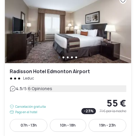
Radisson Hotel Edmonton Airport
Leduc
|
4.5
/5
6 Opiniones
55 €
Cancelación gratuita
-
23
%
71 €
por la noche
Pago en el hotel
07h - 13h
10h - 18h
19h - 23h