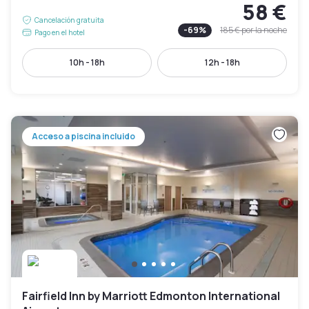
58 €
Cancelación gratuita
-
69
%
185 €
por la noche
Pago en el hotel
10h - 18h
12h - 18h
Acceso a piscina incluido
Fairfield Inn by Marriott Edmonton International