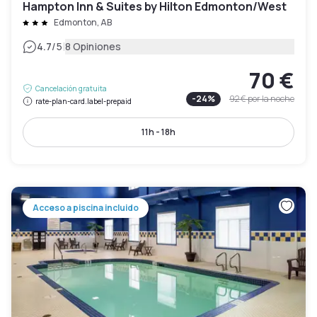
Hampton Inn & Suites by Hilton Edmonton/West
Edmonton, AB
|
4.7
/5
8 Opiniones
70 €
Cancelación gratuita
-
24
%
92 €
por la noche
rate-plan-card.label-prepaid
11h - 18h
Acceso a piscina incluido