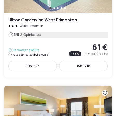
Hilton Garden Inn West Edmonton
West Edmonton
|
5
/5
2 Opiniones
61 €
Cancelación gratuita
-
45
%
111 €
por la noche
rate-plan-card.label-prepaid
09h - 17h
15h - 21h