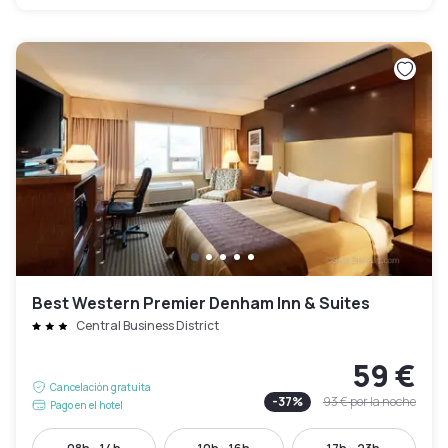
Best Western Premier Denham Inn & Suites
Central Business District
59 €
Cancelación gratuita
-
37
%
93 €
por la noche
Pago en el hotel