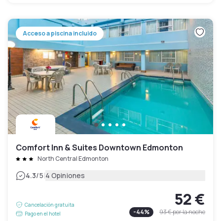
Acceso a piscina incluido
Comfort Inn & Suites Downtown Edmonton
North Central Edmonton
|
4.3
/5
4 Opiniones
52 €
Cancelación gratuita
-
44
%
93 €
por la noche
Pago en el hotel