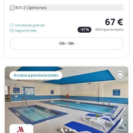
|
5
/5
2 Opiniones
67 €
Cancelación gratuita
-
57
%
155 €
por la noche
Pago en el hotel
10h - 18h
Acceso a piscina incluido