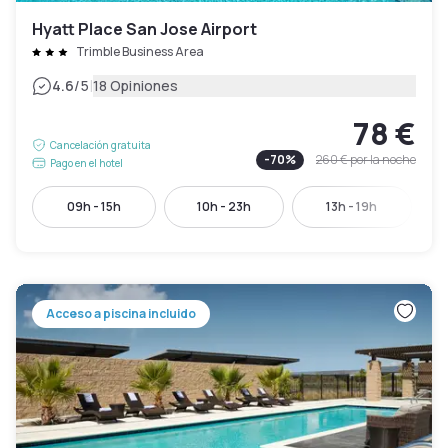
Hyatt Place San Jose Airport
Trimble Business Area
|
4.6
/5
18 Opiniones
78 €
Cancelación gratuita
-
70
%
260 €
por la noche
Pago en el hotel
09h - 15h
10h - 23h
13h - 19h
Acceso a piscina incluido