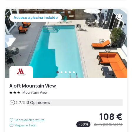
Acceso a piscina incluido
Aloft Mountain View
Mountain View
|
3.7
/5
3 Opiniones
108 €
Cancelación gratuita
-
58
%
257 €
por la noche
Pago en el hotel