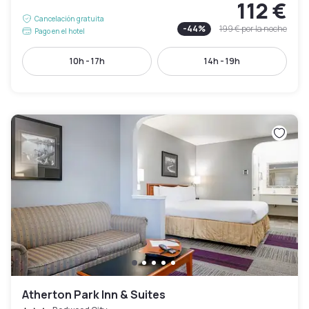
112 €
Cancelación gratuita
-
44
%
199 €
por la noche
Pago en el hotel
10h - 17h
14h - 19h
Atherton Park Inn & Suites