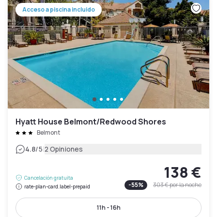
Acceso a piscina incluido
Hyatt House Belmont/Redwood Shores
Belmont
|
4.8
/5
2 Opiniones
138 €
Cancelación gratuita
-
55
%
303 €
por la noche
rate-plan-card.label-prepaid
11h - 16h