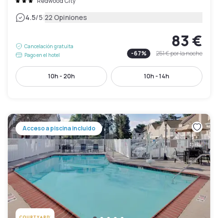
Redwood City
|
4.5
/5
22 Opiniones
83 €
Cancelación gratuita
-
67
%
251 €
por la noche
Pago en el hotel
10h - 20h
10h - 14h
Acceso a piscina incluido