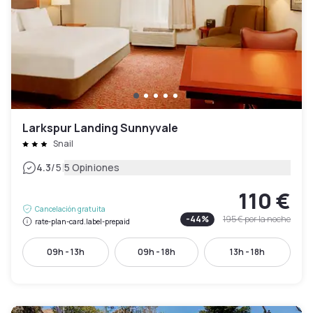
Larkspur Landing Sunnyvale
Snail
|
4.3
/5
5 Opiniones
110 €
Cancelación gratuita
-
44
%
195 €
por la noche
rate-plan-card.label-prepaid
09h - 13h
09h - 18h
13h - 18h