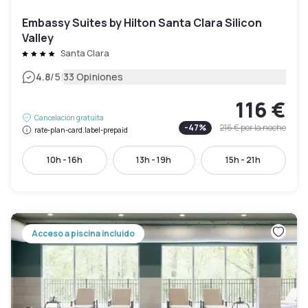
Embassy Suites by Hilton Santa Clara Silicon
Valley
Santa Clara
|
4.8
/5
33 Opiniones
116 €
Cancelación gratuita
-
47
%
216 €
por la noche
rate-plan-card.label-prepaid
10h - 16h
13h - 19h
15h - 21h
Acceso a piscina incluido