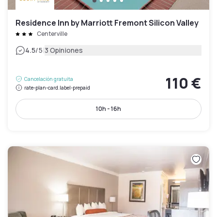
Residence Inn by Marriott Fremont Silicon Valley
Centerville
|
4.5
/5
3 Opiniones
110 €
Cancelación gratuita
rate-plan-card.label-prepaid
10h - 16h