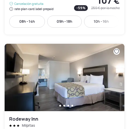
107 €
Cancelación gratuita
-
59
%
259 €
por la noche
rate-plan-card.label-prepaid
08h - 14h
09h - 18h
10h - 16h
Rodeway Inn
Milpitas