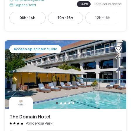
-
33
%
172 €
por la noche
Pago en el hotel
08h - 14h
10h - 16h
12h - 18h
Acceso a piscina incluido
The Domain Hotel
Ponderosa Park