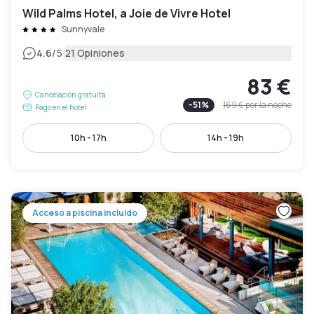
Wild Palms Hotel, a Joie de Vivre Hotel
Sunnyvale
|
4.6
/5
21 Opiniones
83 €
Cancelación gratuita
-
51
%
169 €
por la noche
Pago en el hotel
10h - 17h
14h - 19h
Acceso a piscina incluido