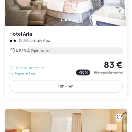
Hotel Aria
Old Mountain View
|
4.5
/5
4 Opiniones
83 €
Cancelación gratuita
-
50
%
166 €
por la noche
Pago en el hotel
10h - 14h