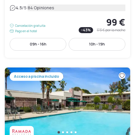
|
4.5
/5
84 Opiniones
99 €
Cancelación gratuita
-
43
%
173 €
por la noche
Pago en el hotel
09h - 16h
10h - 19h
Acceso a piscina incluido