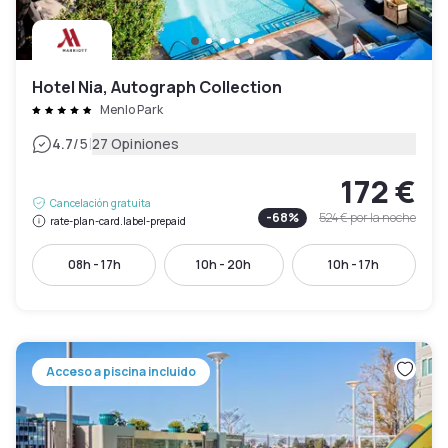
Hotel Nia, Autograph Collection
Menlo Park
|
4.7
/5
27 Opiniones
172 €
Cancelación gratuita
-
68
%
524 €
por la noche
rate-plan-card.label-prepaid
08h - 17h
10h - 20h
10h - 17h
Acceso a piscina incluido