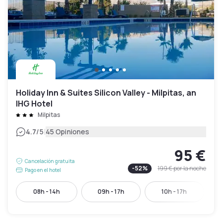
Holiday Inn & Suites Silicon Valley - Milpitas, an
IHG Hotel
Milpitas
|
4.7
/5
45 Opiniones
95 €
Cancelación gratuita
-
52
%
199 €
por la noche
Pago en el hotel
08h - 14h
09h - 17h
10h - 17h