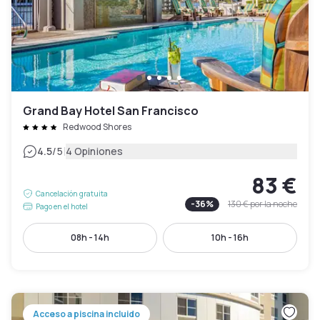
Grand Bay Hotel San Francisco
Redwood Shores
|
4.5
/5
4 Opiniones
83 €
Cancelación gratuita
-
36
%
130 €
por la noche
Pago en el hotel
08h - 14h
10h - 16h
Acceso a piscina incluido