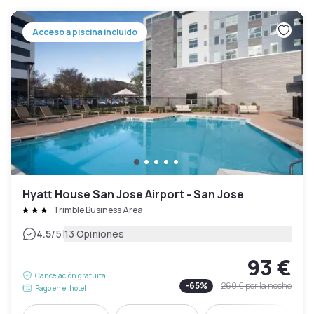
Acceso a piscina incluido
Hyatt House San Jose Airport - San Jose
Trimble Business Area
|
4.5
/5
13 Opiniones
93 €
Cancelación gratuita
-
65
%
260 €
por la noche
Pago en el hotel