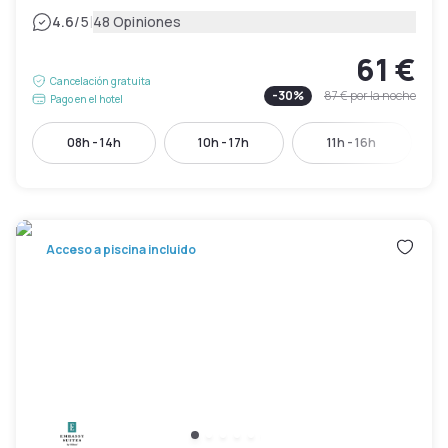
|
4.6
/5
48 Opiniones
61 €
Cancelación gratuita
-
30
%
87 €
por la noche
Pago en el hotel
08h - 14h
10h - 17h
11h - 16h
Acceso a piscina incluido