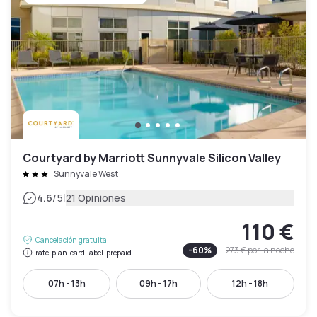
Courtyard by Marriott Sunnyvale Silicon Valley
Sunnyvale West
|
4.6
/5
21 Opiniones
110 €
Cancelación gratuita
-
60
%
273 €
por la noche
rate-plan-card.label-prepaid
07h - 13h
09h - 17h
12h - 18h