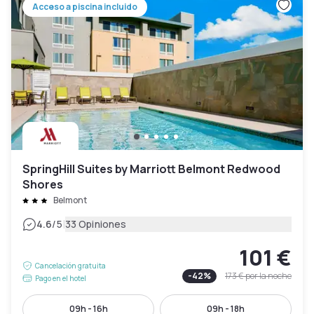
Acceso a piscina incluido
SpringHill Suites by Marriott Belmont Redwood
Shores
Belmont
|
4.6
/5
33 Opiniones
101 €
Cancelación gratuita
-
42
%
173 €
por la noche
Pago en el hotel
09h - 16h
09h - 18h