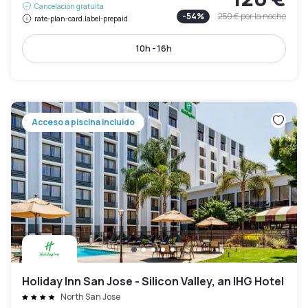
Cancelación gratuita
-
54
%
259 €
por la noche
rate-plan-card.label-prepaid
10h - 16h
Acceso a piscina incluido
Holiday Inn San Jose - Silicon Valley, an IHG Hotel
North San Jose