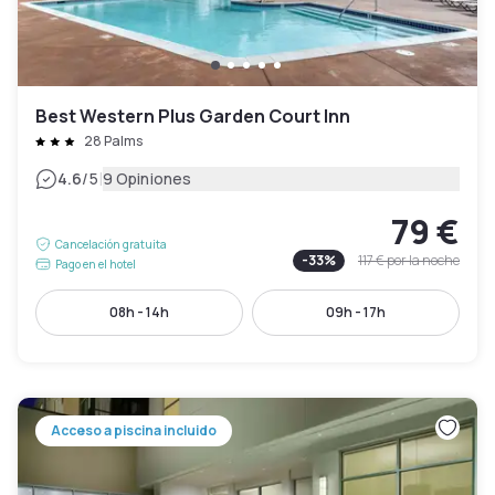
Best Western Plus Garden Court Inn
28 Palms
|
4.6
/5
9 Opiniones
79 €
Cancelación gratuita
-
33
%
117 €
por la noche
Pago en el hotel
08h - 14h
09h - 17h
Acceso a piscina incluido