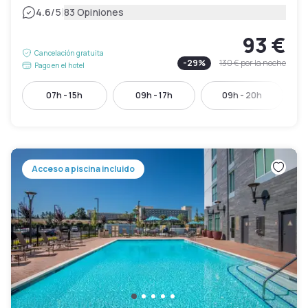
|
4.6
/5
83 Opiniones
93 €
Cancelación gratuita
-
29
%
130 €
por la noche
Pago en el hotel
07h - 15h
09h - 17h
09h - 20h
Acceso a piscina incluido