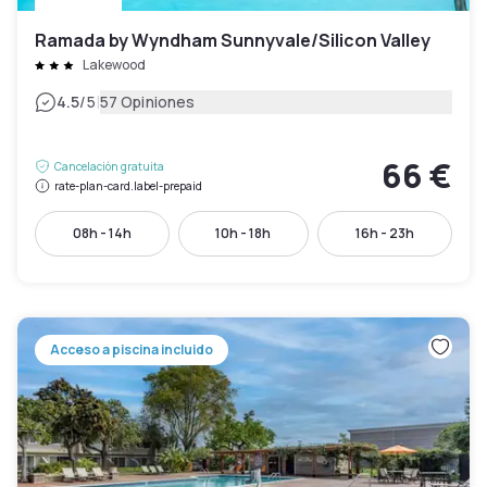
Ramada by Wyndham Sunnyvale/Silicon Valley
Lakewood
|
4.5
/5
57 Opiniones
66 €
Cancelación gratuita
rate-plan-card.label-prepaid
08h - 14h
10h - 18h
16h - 23h
Acceso a piscina incluido