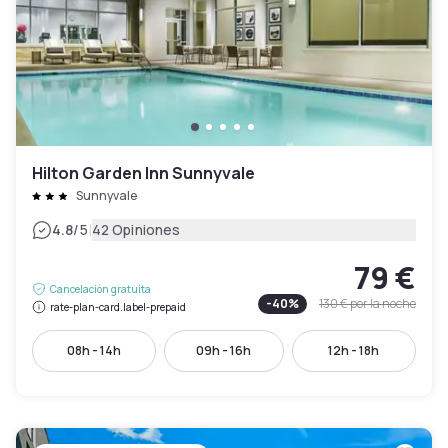
Hilton Garden Inn Sunnyvale
Sunnyvale
|
4.8
/5
42 Opiniones
79 €
Cancelación gratuita
-
40
%
130 €
por la noche
rate-plan-card.label-prepaid
08h - 14h
09h - 16h
12h - 18h