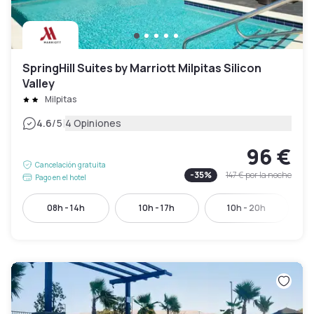
SpringHill Suites by Marriott Milpitas Silicon
Valley
Milpitas
|
4.6
/5
4 Opiniones
96 €
Cancelación gratuita
-
35
%
147 €
por la noche
Pago en el hotel
08h - 14h
10h - 17h
10h - 20h