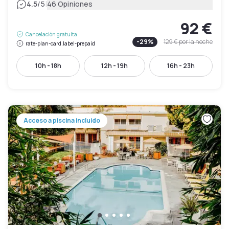
|
4.5
/5
46 Opiniones
92 €
Cancelación gratuita
-
29
%
129 €
por la noche
rate-plan-card.label-prepaid
10h - 18h
12h - 19h
16h - 23h
Acceso a piscina incluido