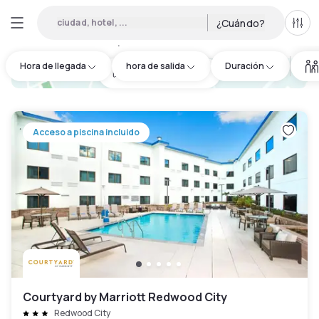
ciudad, hotel, ...
¿Cuándo?
Todo
Hoteles por horas en Palo Alto
:
45
Hora de llegada
hora de salida
Duración
hotel.cta.view_map
Acceso a piscina incluido
Courtyard by Marriott Redwood City
Redwood City