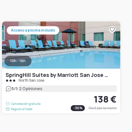
Acceso a piscina incluido
10h - 16h
SpringHill Suites by Marriott San Jose Airport
North San Jose
|
5
/5
2 Opiniones
138 €
Cancelación gratuita
-
30
%
194 €
por la noche
Pago en el hotel