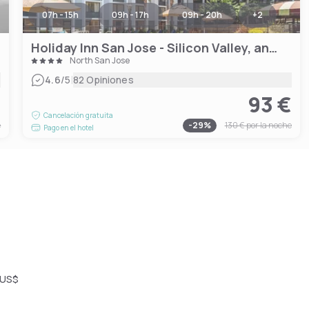
07h - 15h
09h - 17h
09h - 20h
+
2
Holiday Inn San Jose - Silicon Valley, an IHG Hotel
North San Jose
|
4.6
/5
82 Opiniones
€
93 €
Cancelación gratuita
e
-
29
%
130 €
por la noche
Pago en el hotel
 US$