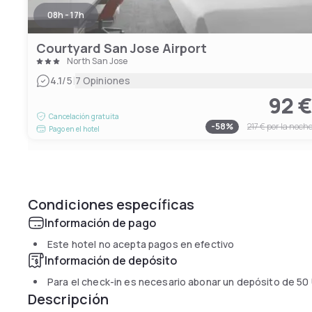
08h - 17h
Courtyard San Jose Airport
North San Jose
|
4.1
/5
7 Opiniones
92 
Cancelación gratuita
-
58
%
217 €
por la noch
Pago en el hotel
Condiciones específicas
Información de pago
Este hotel no acepta pagos en efectivo
Información de depósito
Para el check-in es necesario abonar un depósito de
50
Descripción