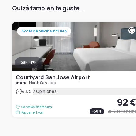
Quizá también te guste...
Acceso a piscina incluido
08h - 17h
Courtyard San Jose Airport
North San Jose
|
4.1
/5
7 Opiniones
92 
Cancelación gratuita
-
58
%
217 €
por la noch
Pago en el hotel