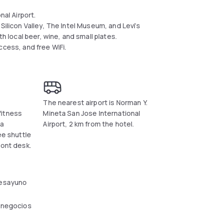
nal Airport.
Silicon Valley, The Intel Museum, and Levi’s
th local beer, wine, and small plates.
ccess, and free WiFi.
The nearest airport is Norman Y.
fitness
Mineta San Jose International
 a
Airport, 2 km from the hotel.
ee shuttle
ront desk.
esayuno
 negocios