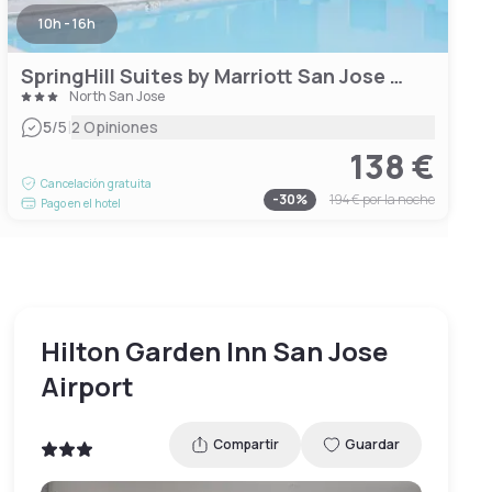
10h - 16h
SpringHill Suites by Marriott San Jose Airport
North San Jose
|
5
/5
2 Opiniones
138 €
Cancelación gratuita
-
30
%
194 €
por la noche
Pago en el hotel
Hilton Garden Inn San Jose
Airport
Compartir
Guardar