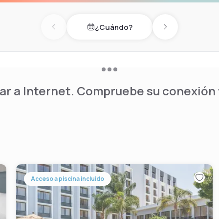
¿Cuándo?
Previous day
Next day
r a Internet. Compruebe su conexión y
Acceso a piscina incluido