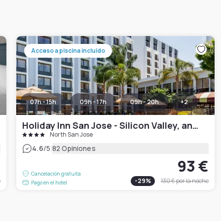
Acceso a piscina incluido
07h - 15h
09h - 17h
09h - 20h
+
2
Holiday Inn San Jose - Silicon Valley, an IHG Hotel
North San Jose
|
4.6
/5
82 Opiniones
€
93 €
Cancelación gratuita
e
-
29
%
130 €
por la noche
Pago en el hotel