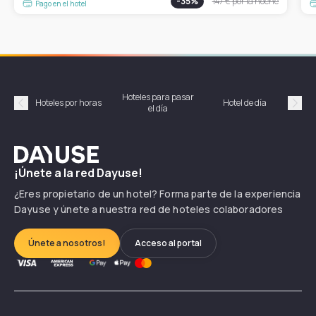
-
35
%
147 €
por la noche
Pago en el hotel
Hoteles para pasar
Habi
Hoteles por horas
Hotel de día
el día
hor
Précédent
Suiv
Dayuse
¡Únete a la red Dayuse!
¿Eres propietario de un hotel? Forma parte de la experiencia
Dayuse y únete a nuestra red de hoteles colaboradores
Únete a nosotros!
Acceso al portal