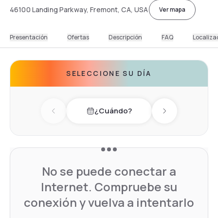
46100 Landing Parkway, Fremont, CA, USA
Ver mapa
Presentación
Ofertas
Descripción
FAQ
Localiza
SELECCIONE SU DÍA
¿Cuándo?
Previous day
Next day
No se puede conectar a
Internet. Compruebe su
conexión y vuelva a intentarlo