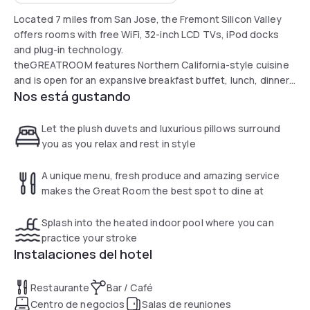
Located 7 miles from San Jose, the Fremont Silicon Valley
offers rooms with free WiFi, 32-inch LCD TVs, iPod docks
and plug-in technology.
theGREATROOM features Northern California-style cuisine
and is open for an expansive breakfast buffet, lunch, dinner
Nos está gustando
and a menu of specialty cocktails. A grab and go coffee bar
with gourmet coffee drinks and light bites is also offered.
The hotel features an indoor pool with hot tub, and a well-
Let the plush duvets and luxurious pillows surround
equipped gym with state-of-the-art machines.
you as you relax and rest in style
Guests at the Fremont Marriott Silicon Valley can make use
of a room service and concierge desk. Free Wi-Fi is available
A unique menu, fresh produce and amazing service
in the hotel’s public areas.
makes the Great Room the best spot to dine at
Splash into the heated indoor pool where you can
practice your stroke
Instalaciones del hotel
Restaurante
Bar / Café
Centro de negocios
Salas de reuniones