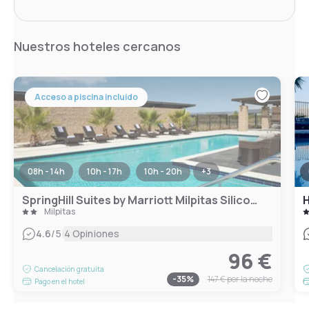
Nuestros hoteles cercanos
Acceso a piscina incluido
08h - 14h
10h - 17h
10h - 20h
+
3
SpringHill Suites by Marriott Milpitas Silicon Valley
Milpitas
|
4.6
/5
4 Opiniones
96 €
Cancelación gratuita
-
35
%
147 €
por la noche
Pago en el hotel