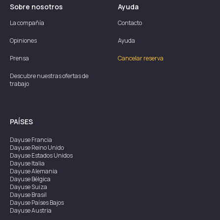
Sobre nosotros
Ayuda
La compañía
Contacto
Opiniones
Ayuda
Prensa
Cancelar reserva
Descubre nuestras ofertas de
trabajo
PAÍSES
Dayuse
Francia
Dayuse
Reino Unido
Dayuse
Estados Unidos
Dayuse
Italia
Dayuse
Alemania
Dayuse
Bélgica
Dayuse
Suiza
Dayuse
Brasil
Dayuse
Países Bajos
Dayuse
Austria
Dayuse
Australia