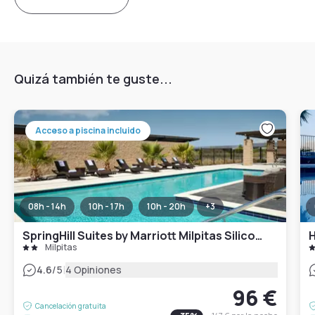
Quizá también te guste...
Acceso a piscina incluido
08h - 14h
10h - 17h
10h - 20h
+
3
SpringHill Suites by Marriott Milpitas Silicon Valley
Milpitas
|
4.6
/5
4 Opiniones
96 €
Cancelación gratuita